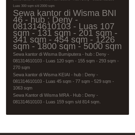
Luas 300 sqm s/d 2000 sqm
Sewa kantor di Wisma BNI
46 - hub : Deny -
081314610103 - Luas 107
sqm - 131 sqm - 201 sqm -
341 sqm - 454 sqm - 1226
sqm - 1800 sqm - 5000 sqm
Sewa kantor di Wisma Bumiputera - hub : Deny -
081314610103 - Luas 120 sqm - 155 sqm - 293 sqm -
270 sqm
Sewa kantor di Wisma KEIAI - hub : Deny -
081314610103 - Luas 45 sqm - 77 sqm - 529 sqm -
1063 sqm
Sewa Kantor di Wisma MRA - Hub : Deny -
081314610103 - Luas 159 sqm s/d 814 sqm.