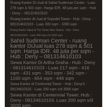
Ruang Kantor Di-Jual di Sahid Sudirman Center - Luas
278 sqm & 501 sqm. Harga IDR. 48 juta per sqm - Hub
: Deny – 081314610103
Ruang kantor di-Jual di Sopodel Tower - Hub : Deny -
081314610103 - Luas 300 sqm - 1000 sqm
Ruang Kantor Dijual di The Tower Alam Sutera - Hub : Deny -
081314610103 - Luas 300 sqm s/d 1100 sqm
Sahid Sudirman Center - ruang
kantor DiJual luas 278 sqm & 501
sqm. Harga IDR. 48 juta per sqm -
Hub : Deny – 081314610103
Sewa Kantor Di Artha Graha - Hub : Deny
- 081314610103 - Luas 217 sqm - 416
sqm - 431 sqm - 353 sqm - 342 sqm -
1160 sqm - 654 sqm - 446 sqm
Sewa Kantor di Centennial Tower - Hub : DenyS -
08134610103 - Luas 200 sqm s/d 3000 sqm
Sewa Kantor di Centennial Tower. Hub :
Deny - 08134610103. Luas 200 sqm s/d
3000 sqm