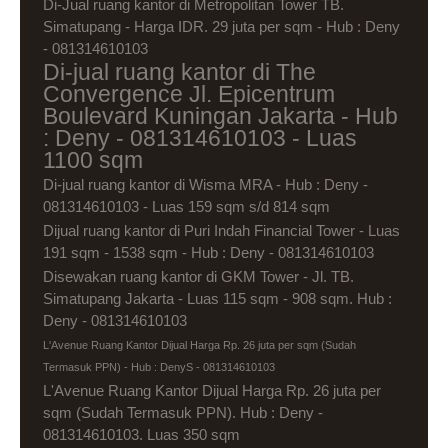
Di-Jual ruang kantor di Metropolitan Tower TB.
Simatupang - Harga IDR. 29 juta per sqm - Hub : Deny
- 081314610103
Di-jual ruang kantor di The
Convergence Jl. Epicentrum
Boulevard Kuningan Jakarta - Hub
: Deny - 081314610103 - Luas
1100 sqm
Di-jual ruang kantor di Wisma MRA - Hub : Deny -
081314610103 - Luas 159 sqm s/d 814 sqm
Dijual ruang kantor di Puri Indah Financial Tower - Luas
191 sqm - 1538 sqm - Hub : Deny - 081314610103
Disewakan ruang kantor di GKM Tower - Jl. TB.
Simatupang Jakarta - Luas 115 sqm - 908 sqm. Hub :
Deny - 081314610103
L'Avenue Ruang Kantor Dijual Harga Rp. 26 juta per sqm (Sudah
Termasuk PPN) - Hub : DenyS - 081314610103
L'Avenue Ruang Kantor Dijual Harga Rp. 26 juta per
sqm (Sudah Termasuk PPN). Hub : Deny -
081314610103. Luas 350 sqm