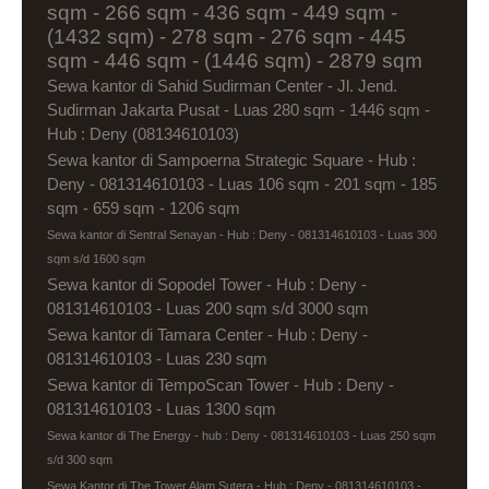
sqm - 266 sqm - 436 sqm - 449 sqm -
(1432 sqm) - 278 sqm - 276 sqm - 445
sqm - 446 sqm - (1446 sqm) - 2879 sqm
Sewa kantor di Sahid Sudirman Center - Jl. Jend.
Sudirman Jakarta Pusat - Luas 280 sqm - 1446 sqm -
Hub : Deny (08134610103)
Sewa kantor di Sampoerna Strategic Square - Hub :
Deny - 081314610103 - Luas 106 sqm - 201 sqm - 185
sqm - 659 sqm - 1206 sqm
Sewa kantor di Sentral Senayan - Hub : Deny - 081314610103 - Luas 300
sqm s/d 1600 sqm
Sewa kantor di Sopodel Tower - Hub : Deny -
081314610103 - Luas 200 sqm s/d 3000 sqm
Sewa kantor di Tamara Center - Hub : Deny -
081314610103 - Luas 230 sqm
Sewa kantor di TempoScan Tower - Hub : Deny -
081314610103 - Luas 1300 sqm
Sewa kantor di The Energy - hub : Deny - 081314610103 - Luas 250 sqm
s/d 300 sqm
Sewa Kantor di The Tower Alam Sutera - Hub : Deny - 081314610103 -