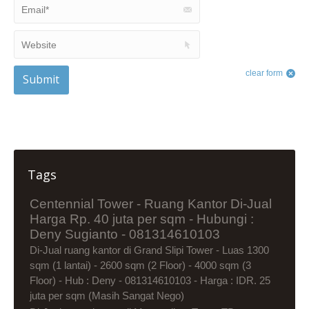
Email *
Website
clear form
Submit
Tags
Centennial Tower - Ruang Kantor Di-Jual
Harga Rp. 40 juta per sqm - Hubungi :
Deny Sugianto - 081314610103
Di-Jual ruang kantor di Grand Slipi Tower - Luas 1300
sqm (1 lantai) - 2600 sqm (2 Floor) - 4000 sqm (3
Floor) - Hub : Deny - 081314610103 - Harga : IDR. 25
juta per sqm (Masih Sangat Nego)