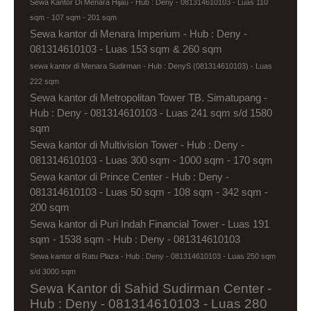
Sewa Kantor Di Menara Hijau - Hub : Deny - 081314610103 - Luas 110
sqm - 107 sqm - 201 sqm
Sewa kantor di Menara Imperium - Hub : Deny -
081314610103 - Luas 153 sqm & 260 sqm
sewa kantor di Menara Sudirman - Hub : DenyS (081314610103) - Luas
222 sqm
Sewa kantor di Metropolitan Tower TB. Simatupang -
Hub : Deny - 081314610103 - Luas 241 sqm s/d 1580
sqm
Sewa kantor di Multivision Tower - Hub : Deny -
081314610103 - Luas 300 sqm - 1000 sqm - 170 sqm
Sewa kantor di Prince Center - Hub : Deny -
081314610103 - Luas 50 sqm - 108 sqm - 342 sqm -
200 sqm
Sewa kantor di Puri Indah Financial Tower - Luas 191
sqm - 1538 sqm - Hub : Deny - 081314610103
Sewa kantor di Ratu Plaza - Hub : Deny - 081314610103 - Luas 250 sqm
s/d 3000 sqm
Sewa Kantor di Sahid Sudirman Center -
Hub : Deny - 081314610103 - Luas 280