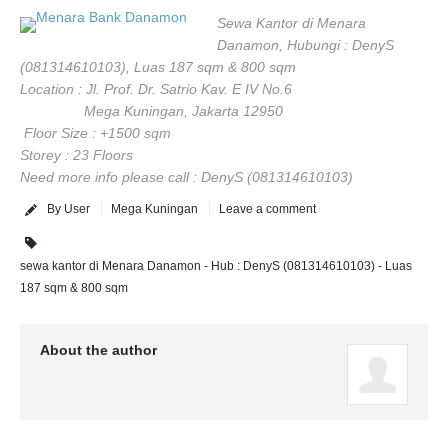
Sewa Kantor di Menara
Danamon, Hubungi : DenyS
(081314610103), Luas 187 sqm & 800 sqm
Location : Jl. Prof. Dr. Satrio Kav. E IV No.6
Mega Kuningan, Jakarta 12950
Floor Size : +1500 sqm
Storey : 23 Floors
Need more info please call : DenyS (081314610103)
By User
Mega Kuningan
Leave a comment
sewa kantor di Menara Danamon - Hub : DenyS (081314610103) - Luas
187 sqm & 800 sqm
About the author