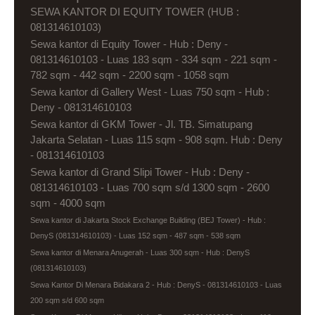
SEWA KANTOR DI EQUITY TOWER (HUB :
081314610103)
Sewa kantor di Equity Tower - Hub : Deny -
081314610103 - Luas 183 sqm - 334 sqm - 221 sqm -
782 sqm - 442 sqm - 2200 sqm - 1058 sqm
Sewa kantor di Gallery West - Luas 750 sqm - Hub :
Deny - 081314610103
Sewa kantor di GKM Tower - Jl. TB. Simatupang
Jakarta Selatan - Luas 115 sqm - 908 sqm. Hub : Deny
- 081314610103
Sewa kantor di Grand Slipi Tower - Hub : Deny -
081314610103 - Luas 700 sqm s/d 1300 sqm - 2600
sqm - 4000 sqm
Sewa kantor di Jakarta Stock Exchange Building (BEJ Tower) - Hub :
DenyS (081314610103) - Luas 152 sqm - 487 sqm - 538 sqm
Sewa kantor di Menara Anugerah - Luas 300 sqm - Hub : DenyS
(081314610103)
Sewa Kantor Di Menara Bidakara 2 - Hub : DenyS - 081314610103 - Luas
200 sqm s/d 600 sqm