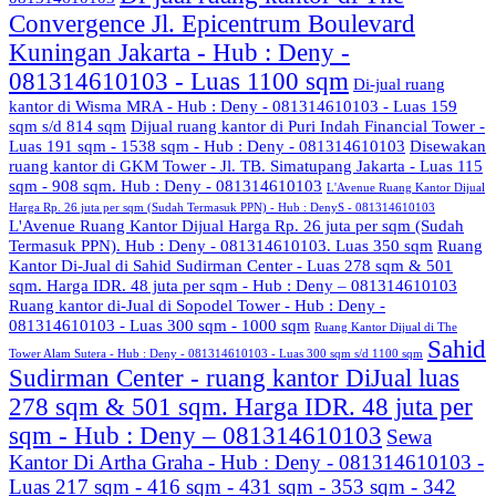
Convergence Jl. Epicentrum Boulevard
Kuningan Jakarta - Hub : Deny -
081314610103 - Luas 1100 sqm
Di-jual ruang
kantor di Wisma MRA - Hub : Deny - 081314610103 - Luas 159
sqm s/d 814 sqm
Dijual ruang kantor di Puri Indah Financial Tower -
Luas 191 sqm - 1538 sqm - Hub : Deny - 081314610103
Disewakan
ruang kantor di GKM Tower - Jl. TB. Simatupang Jakarta - Luas 115
sqm - 908 sqm. Hub : Deny - 081314610103
L'Avenue Ruang Kantor Dijual
Harga Rp. 26 juta per sqm (Sudah Termasuk PPN) - Hub : DenyS - 081314610103
L'Avenue Ruang Kantor Dijual Harga Rp. 26 juta per sqm (Sudah
Termasuk PPN). Hub : Deny - 081314610103. Luas 350 sqm
Ruang
Kantor Di-Jual di Sahid Sudirman Center - Luas 278 sqm & 501
sqm. Harga IDR. 48 juta per sqm - Hub : Deny – 081314610103
Ruang kantor di-Jual di Sopodel Tower - Hub : Deny -
081314610103 - Luas 300 sqm - 1000 sqm
Ruang Kantor Dijual di The
Sahid
Tower Alam Sutera - Hub : Deny - 081314610103 - Luas 300 sqm s/d 1100 sqm
Sudirman Center - ruang kantor DiJual luas
278 sqm & 501 sqm. Harga IDR. 48 juta per
sqm - Hub : Deny – 081314610103
Sewa
Kantor Di Artha Graha - Hub : Deny - 081314610103 -
Luas 217 sqm - 416 sqm - 431 sqm - 353 sqm - 342