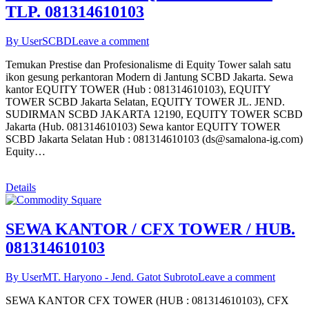
TLP. 081314610103
By User
SCBD
Leave a comment
Temukan Prestise dan Profesionalisme di Equity Tower salah satu
ikon gesung perkantoran Modern di Jantung SCBD Jakarta. Sewa
kantor EQUITY TOWER (Hub : 081314610103), EQUITY
TOWER SCBD Jakarta Selatan, EQUITY TOWER JL. JEND.
SUDIRMAN SCBD JAKARTA 12190, EQUITY TOWER SCBD
Jakarta (Hub. 081314610103) Sewa kantor EQUITY TOWER
SCBD Jakarta Selatan Hub : 081314610103 (ds@samalona-ig.com)
Equity…
Details
SEWA KANTOR / CFX TOWER / HUB.
081314610103
By User
MT. Haryono - Jend. Gatot Subroto
Leave a comment
SEWA KANTOR CFX TOWER (HUB : 081314610103), CFX