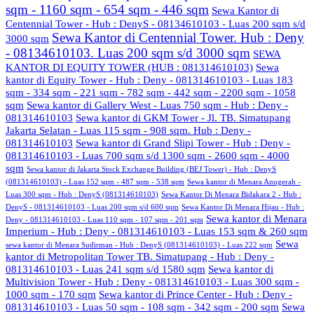
sqm - 1160 sqm - 654 sqm - 446 sqm
Sewa Kantor di
Centennial Tower - Hub : DenyS - 08134610103 - Luas 200 sqm s/d
Sewa Kantor di Centennial Tower. Hub : Deny
3000 sqm
- 08134610103. Luas 200 sqm s/d 3000 sqm
SEWA
KANTOR DI EQUITY TOWER (HUB : 081314610103)
Sewa
kantor di Equity Tower - Hub : Deny - 081314610103 - Luas 183
sqm - 334 sqm - 221 sqm - 782 sqm - 442 sqm - 2200 sqm - 1058
sqm
Sewa kantor di Gallery West - Luas 750 sqm - Hub : Deny -
081314610103
Sewa kantor di GKM Tower - Jl. TB. Simatupang
Jakarta Selatan - Luas 115 sqm - 908 sqm. Hub : Deny -
081314610103
Sewa kantor di Grand Slipi Tower - Hub : Deny -
081314610103 - Luas 700 sqm s/d 1300 sqm - 2600 sqm - 4000
sqm
Sewa kantor di Jakarta Stock Exchange Building (BEJ Tower) - Hub : DenyS
(081314610103) - Luas 152 sqm - 487 sqm - 538 sqm
Sewa kantor di Menara Anugerah -
Luas 300 sqm - Hub : DenyS (081314610103)
Sewa Kantor Di Menara Bidakara 2 - Hub :
DenyS - 081314610103 - Luas 200 sqm s/d 600 sqm
Sewa Kantor Di Menara Hijau - Hub :
Sewa kantor di Menara
Deny - 081314610103 - Luas 110 sqm - 107 sqm - 201 sqm
Imperium - Hub : Deny - 081314610103 - Luas 153 sqm & 260 sqm
Sewa
sewa kantor di Menara Sudirman - Hub : DenyS (081314610103) - Luas 222 sqm
kantor di Metropolitan Tower TB. Simatupang - Hub : Deny -
081314610103 - Luas 241 sqm s/d 1580 sqm
Sewa kantor di
Multivision Tower - Hub : Deny - 081314610103 - Luas 300 sqm -
1000 sqm - 170 sqm
Sewa kantor di Prince Center - Hub : Deny -
081314610103 - Luas 50 sqm - 108 sqm - 342 sqm - 200 sqm
Sewa