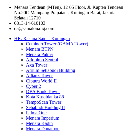
Menara Tendean (MTen), 12-05 Floor, Jl. Kapten Tendean
No.20C Mampang Prapatan - Kuningan Barat, Jakarta
Selatan 12710
0813-14-610103
ds@samalona-ig.com
HR. Rasuna Said – Kuningan
Cemindo Tower (GAMA Tower)
Menara BTPN
Menara Palma
Ariobimo Sentral
Axa Tower
Atrium Setiabudi Building
Allianz Tower
Ciputra World II
Cyber 2
DBS Bank Tower
Kota Kasablanka 88
TempoScan Tower
Setiabudi Building II
Palma One
Menara Imperium
Menara Kadin
Menara Danamon