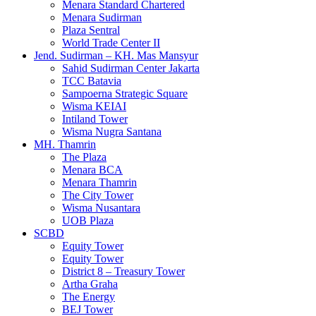
Menara Standard Chartered
Menara Sudirman
Plaza Sentral
World Trade Center II
Jend. Sudirman – KH. Mas Mansyur
Sahid Sudirman Center Jakarta
TCC Batavia
Sampoerna Strategic Square
Wisma KEIAI
Intiland Tower
Wisma Nugra Santana
MH. Thamrin
The Plaza
Menara BCA
Menara Thamrin
The City Tower
Wisma Nusantara
UOB Plaza
SCBD
Equity Tower
Equity Tower
District 8 – Treasury Tower
Artha Graha
The Energy
BEJ Tower