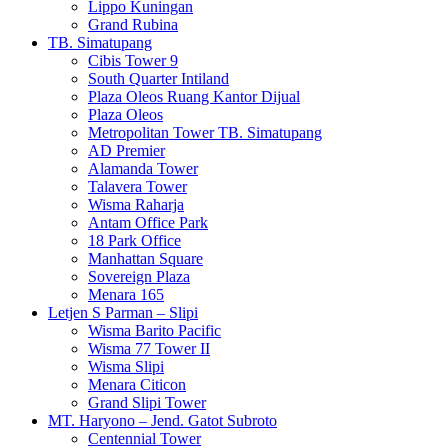
Lippo Kuningan
Grand Rubina
TB. Simatupang
Cibis Tower 9
South Quarter Intiland
Plaza Oleos Ruang Kantor Dijual
Plaza Oleos
Metropolitan Tower TB. Simatupang
AD Premier
Alamanda Tower
Talavera Tower
Wisma Raharja
Antam Office Park
18 Park Office
Manhattan Square
Sovereign Plaza
Menara 165
Letjen S Parman – Slipi
Wisma Barito Pacific
Wisma 77 Tower II
Wisma Slipi
Menara Citicon
Grand Slipi Tower
MT. Haryono – Jend. Gatot Subroto
Centennial Tower