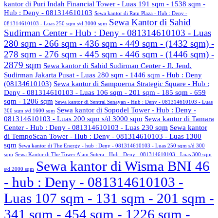
kantor di Puri Indah Financial Tower - Luas 191 sqm - 1538 sqm -
Hub : Deny - 081314610103
Sewa kantor di Ratu Plaza - Hub : Deny -
Sewa Kantor di Sahid
081314610103 - Luas 250 sqm s/d 3000 sqm
Sudirman Center - Hub : Deny - 081314610103 - Luas
280 sqm - 266 sqm - 436 sqm - 449 sqm - (1432 sqm) -
278 sqm - 276 sqm - 445 sqm - 446 sqm - (1446 sqm) -
2879 sqm
Sewa kantor di Sahid Sudirman Center - Jl. Jend.
Sudirman Jakarta Pusat - Luas 280 sqm - 1446 sqm - Hub : Deny
(08134610103)
Sewa kantor di Sampoerna Strategic Square - Hub :
Deny - 081314610103 - Luas 106 sqm - 201 sqm - 185 sqm - 659
sqm - 1206 sqm
Sewa kantor di Sentral Senayan - Hub : Deny - 081314610103 - Luas
Sewa kantor di Sopodel Tower - Hub : Deny -
300 sqm s/d 1600 sqm
081314610103 - Luas 200 sqm s/d 3000 sqm
Sewa kantor di Tamara
Center - Hub : Deny - 081314610103 - Luas 230 sqm
Sewa kantor
di TempoScan Tower - Hub : Deny - 081314610103 - Luas 1300
sqm
Sewa kantor di The Energy - hub : Deny - 081314610103 - Luas 250 sqm s/d 300
sqm
Sewa Kantor di The Tower Alam Sutera - Hub : Deny - 081314610103 - Luas 300 sqm
Sewa kantor di Wisma BNI 46
s/d 2000 sqm
- hub : Deny - 081314610103 -
Luas 107 sqm - 131 sqm - 201 sqm -
341 sqm - 454 sqm - 1226 sqm -