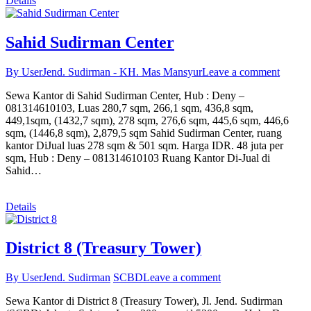
Details
Sahid Sudirman Center
By User
Jend. Sudirman - KH. Mas Mansyur
Leave a comment
Sewa Kantor di Sahid Sudirman Center, Hub : Deny –
081314610103, Luas 280,7 sqm, 266,1 sqm, 436,8 sqm,
449,1sqm, (1432,7 sqm), 278 sqm, 276,6 sqm, 445,6 sqm, 446,6
sqm, (1446,8 sqm), 2,879,5 sqm Sahid Sudirman Center, ruang
kantor DiJual luas 278 sqm & 501 sqm. Harga IDR. 48 juta per
sqm, Hub : Deny – 081314610103 Ruang Kantor Di-Jual di
Sahid…
Details
District 8 (Treasury Tower)
By User
Jend. Sudirman
SCBD
Leave a comment
Sewa Kantor di District 8 (Treasury Tower), Jl. Jend. Sudirman