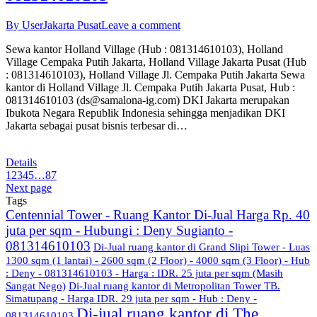
By User
Jakarta Pusat
Leave a comment
Sewa kantor Holland Village (Hub : 081314610103), Holland
Village Cempaka Putih Jakarta, Holland Village Jakarta Pusat (Hub
: 081314610103), Holland Village Jl. Cempaka Putih Jakarta Sewa
kantor di Holland Village Jl. Cempaka Putih Jakarta Pusat, Hub :
081314610103 (ds@samalona-ig.com) DKI Jakarta merupakan
Ibukota Negara Republik Indonesia sehingga menjadikan DKI
Jakarta sebagai pusat bisnis terbesar di…
Details
1
2
3
4
5
…
87
Next page
Tags
Centennial Tower - Ruang Kantor Di-Jual Harga Rp. 40
juta per sqm - Hubungi : Deny Sugianto -
081314610103
Di-Jual ruang kantor di Grand Slipi Tower - Luas
1300 sqm (1 lantai) - 2600 sqm (2 Floor) - 4000 sqm (3 Floor) - Hub
: Deny - 081314610103 - Harga : IDR. 25 juta per sqm (Masih
Sangat Nego)
Di-Jual ruang kantor di Metropolitan Tower TB.
Simatupang - Harga IDR. 29 juta per sqm - Hub : Deny -
Di-jual ruang kantor di The
081314610103