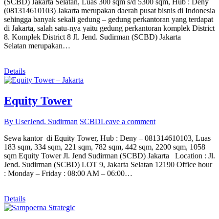
(SCBD) Jakarta Selatan, Luas 300 sqm s/d 5300 sqm, Hub : Deny
(081314610103) Jakarta merupakan daerah pusat bisnis di Indonesia
sehingga banyak sekali gedung – gedung perkantoran yang terdapat
di Jakarta, salah satu-nya yaitu gedung perkantoran komplek District
8. Komplek District 8 Jl. Jend. Sudirman (SCBD) Jakarta
Selatan merupakan…
Details
Equity Tower
By User
Jend. Sudirman
SCBD
Leave a comment
Sewa kantor di Equity Tower, Hub : Deny – 081314610103, Luas
183 sqm, 334 sqm, 221 sqm, 782 sqm, 442 sqm, 2200 sqm, 1058
sqm Equity Tower Jl. Jend Sudirman (SCBD) Jakarta Location : Jl.
Jend. Sudirman (SCBD) LOT 9, Jakarta Selatan 12190 Office hour
: Monday – Friday : 08:00 AM – 06:00…
Details