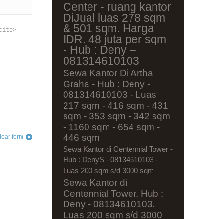
Center - ruang kantor
DiJual luas 278 sqm
& 501 sqm. Harga
cite>
IDR. 48 juta per sqm
- Hub : Deny –
081314610103
Sewa Kantor Di Artha
Graha - Hub : Deny -
081314610103 - Luas
217 sqm - 416 sqm - 431
sqm - 353 sqm - 342 sqm
- 1160 sqm - 654 sqm -
446 sqm
lear form
Sewa Kantor di Centennial Tower -
Hub : DenyS - 08134610103 -
Luas 200 sqm s/d 3000 sqm
Sewa Kantor di
Centennial Tower. Hub :
Deny - 08134610103.
Luas 200 sqm s/d 3000