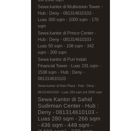
Sewa kantor di Multivision Tower -
Hub : Deny - 081314610103 -
Luas 300 sqm - 1000 sqm - 170
sqm
Sewa kantor di Prince Center -
Hub : Deny - 081314610103 -
Luas 50 sqm - 108 sqm - 342
sqm - 200 sqm
Sewa kantor di Puri Indah
Financial Tower - Luas 191 sqm -
1538 sqm - Hub : Deny -
081314610103
Sewa kantor di Ratu Plaza - Hub : Deny -
081314610103 - Luas 250 sqm s/d 3000 sqm
Sewa Kantor di Sahid
Sudirman Center - Hub :
Deny - 081314610103 -
Luas 280 sqm - 266 sqm
- 436 sqm - 449 sqm -