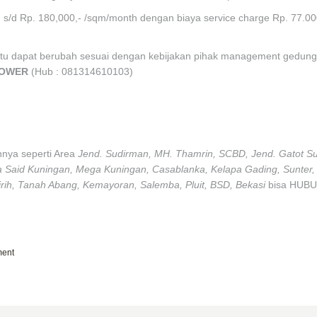
 s/d Rp. 180,000,- /sqm/month dengan biaya service charge Rp. 77.00
ktu dapat berubah sesuai dengan kebijakan pihak management gedung
 TOWER
(Hub : 081314610103)
innya seperti Area
Jend. Sudirman, MH. Thamrin, SCBD, Jend. Gatot Su
a Said Kuningan, Mega Kuningan, Casablanka, Kelapa Gading, Sunter,
ih, Tanah Abang, Kemayoran, Salemba, Pluit, BSD, Bekasi
bisa HUBU
ment