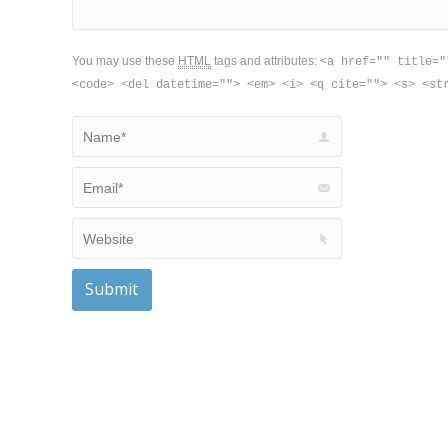
You may use these
HTML
tags and attributes:
<a href="" title="
<code> <del datetime=""> <em> <i> <q cite=""> <s> <st
Name *
Email *
Website
Submit