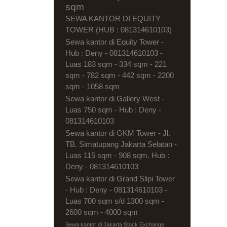
sqm
SEWA KANTOR DI EQUITY
TOWER (HUB : 081314610103)
Sewa kantor di Equity Tower -
Hub : Deny - 081314610103 -
Luas 183 sqm - 334 sqm - 221
sqm - 782 sqm - 442 sqm - 2200
sqm - 1058 sqm
Sewa kantor di Gallery West -
Luas 750 sqm - Hub : Deny -
081314610103
Sewa kantor di GKM Tower - Jl.
TB. Simatupang Jakarta Selatan -
Luas 115 sqm - 908 sqm. Hub :
Deny - 081314610103
Sewa kantor di Grand Slipi Tower
- Hub : Deny - 081314610103 -
Luas 700 sqm s/d 1300 sqm -
2600 sqm - 4000 sqm
Sewa kantor di Jakarta Stock Exchange