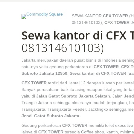
SEWA KANTOR
CFX TOWER
(H
081314610103),
CFX TOWER
J
Sewa kantor di CFX
081314610103)
Jakarta merupakan daerah pusat bisnis di Indonesia sehin
satu-nya yaitu gedung perkantoran di
CFX TOWER
.
CFX 
Subroto Jakarta 12950
.
Sewa
kantor di CFX TOWER lu
CFX TOWER
terdiri dari lantai 12 dengan luasan per lanta
Banyak perusahaan baik itu asing maupun lokal yang terta
yaitu di
Jalan Gatot Subroto Jakarta Selatan
. Jalan
Jend
Triangle Jakarta sehingga akses-nya mudah terjangkau, ba
Transjakarta, Transjakarta Feeder, Jacklingko sehingga 
Jend. Gatot Subroto Jakarta
.
Gedung perkantoran
CFX TOWER
memiliki toilet executi
lainya di
CFX TOWER
tersedia Coffee shop, kantin, minim