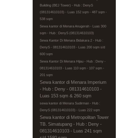
Building (BEJ Tower) - Hub : DenyS
(081314610103) - Luas 152 sqm - 487 sqm -
538 sqm
Sewa kantor di Menara Anugerah - Luas 300
sqm - Hub : DenyS (081314610103)
Sewa Kantor Di Menara Bidakara 2 - Hub :
DenyS - 081314610103 - Luas 200 sqm s/d
600 sqm
Sewa Kantor Di Menara Hijau - Hub : Deny -
081314610103 - Luas 110 sqm - 107 sqm -
201 sqm
Sewa kantor di Menara Imperium
- Hub : Deny - 081314610103 -
Luas 153 sqm & 260 sqm
sewa kantor di Menara Sudirman - Hub :
DenyS (081314610103) - Luas 222 sqm
Sewa kantor di Metropolitan Tower
TB. Simatupang - Hub : Deny -
081314610103 - Luas 241 sqm
s/d 1580 sqm