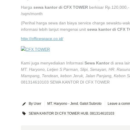
Harga
sewa kantor di
CFX
TOWER
berkisar Rp.120,000,-
/sqm/month
(Perihal harga sewa dan biaya service charge sewaktu-wa
informasi lebih lanjut mengenai unit
sewa kantor di CFX
http://officespace.co.id/
Kami juga menyediakan Informasi
Sewa Kantor
di area la
MT. Haryono, Letjen S Parman, Slipi, Senayan, HR. Rasun
Mampang, Tendean, kebon Jeruk, Jalan Panjang, Kebon Sir
081314610103 SEWA KANTOR DI CFX TOWER
By User
MT. Haryono - Jend. Gatot Subroto
Leave a com
SEWA KANTOR DI CFX TOWER HUB. 081314610103