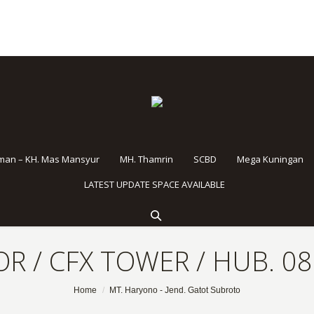
rman – KH. Mas Mansyur
MH. Thamrin
SCBD
Mega Kuningan
LATEST UPDATE SPACE AVAILABLE
R / CFX TOWER / HUB. 0
Home
MT. Haryono - Jend. Gatot Subroto