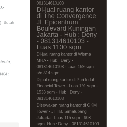
081314610103
0,-
Di-jual ruang kantor
di The Convergence
Jl. Epicentrum
). Butuh
Boulevard Kuningan
Jakarta - Hub : Deny
- 081314610103 -
Luas 1100 sqm
Di-jual ruang kantor di Wisma
MRA - Hub : Deny -
broto,
081314610103 - Luas 159 sqm
s/d 814 sqm
NGI :
Dijual ruang kantor di Puri Indah
Financial Tower - Luas 191 sqm -
1538 sqm - Hub : Deny -
081314610103
Disewakan ruang kantor di GKM
Tower - Jl. TB. Simatupang
Jakarta - Luas 115 sqm - 908
sqm. Hub : Deny - 081314610103