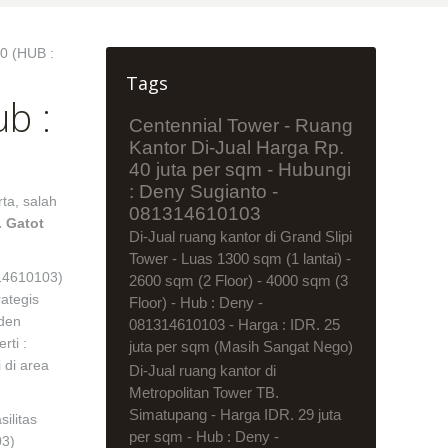
 (HUB :
Tags
b :
Centennial Tower - Ruang
Kantor Di-Jual Harga Rp.
40 juta per sqm - Hubungi
: Deny Sugianto -
ta, salah
081314610103
. Gatot
Di-Jual ruang kantor di Grand Slipi
Tower - Luas 1300 sqm (1 lantai) -
314610103)
2600 sqm (2 Floor) - 4000 sqm (3
ategis
Floor) - Hub : Deny -
den
081314610103 - Harga : IDR. 25
rti :
juta per sqm (Masih Sangat Nego)
 di area
Di-Jual ruang kantor di
Metropolitan Tower TB.
Simatupang - Harga IDR. 29 juta
ilitas
per sqm - Hub : Deny -
03)