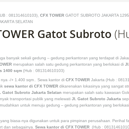
UB : 081314610103),
CFX TOWER
GATOT SUBROTO JAKARTA 12950
AKARTA SELATAN
 TOWER Gatot Subroto
(Hu
gga banyak sekali gedung – gedung perkantoran yang terdapat di Jakar
TOWER
merupakan salah satu gedung perkantoran yang berlokasi di
Jl
as 1400 sqm
(Hub : 081314610103)
i nya -/+ 1.400 sqm.. Sewa kantor di
CFX TOWER
Jakarta (Hub : 081
rik
sewa kantor di
CFX TOWER
dikarenakan lokasinya yang sangat str
. Gatot Subroto Jakarta Selatan
merupakan salah satu kawasan Gol
nyak transportasi publik yang melewati
Jl. Gatot Subroto Jakarta
sepe
memudahkan untuk menuju gedung – gedung perkantoran yang berlokasi
ve yang biasa-nya digunakan untuk para pimpinan perusahaan. Perihal fas
art dan sebagainya.
Sewa kantor di CFX TOWER
(Hub : 0813146101