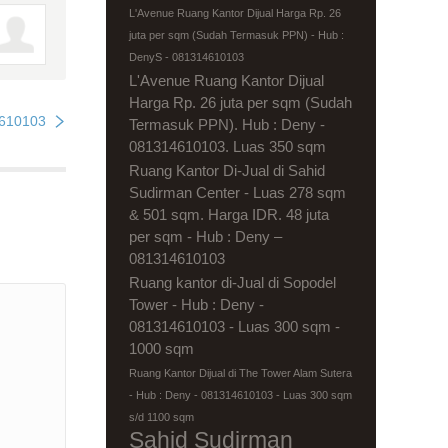
L'Avenue Ruang Kantor Dijual Harga Rp. 26
juta per sqm (Sudah Termasuk PPN) - Hub :
DenyS - 081314610103
L'Avenue Ruang Kantor Dijual
Harga Rp. 26 juta per sqm (Sudah
610103
Termasuk PPN). Hub : Deny -
081314610103. Luas 350 sqm
Ruang Kantor Di-Jual di Sahid
Sudirman Center - Luas 278 sqm
& 501 sqm. Harga IDR. 48 juta
per sqm - Hub : Deny –
081314610103
Ruang kantor di-Jual di Sopodel
Tower - Hub : Deny -
081314610103 - Luas 300 sqm -
1000 sqm
Ruang Kantor Dijual di The Tower Alam Sutera
- Hub : Deny - 081314610103 - Luas 300 sqm
s/d 1100 sqm
Sahid Sudirman