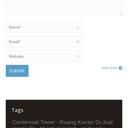
Name *
Email *
Website
clear form
Submit
Tags
Centennial Tower - Ruang Kantor Di-Jual