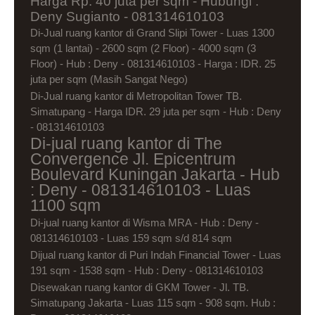
Harga Rp. 40 juta per sqm - Hubungi :
Deny Sugianto - 081314610103
Di-Jual ruang kantor di Grand Slipi Tower - Luas 1300
sqm (1 lantai) - 2600 sqm (2 Floor) - 4000 sqm (3
Floor) - Hub : Deny - 081314610103 - Harga : IDR. 25
juta per sqm (Masih Sangat Nego)
Di-Jual ruang kantor di Metropolitan Tower TB.
Simatupang - Harga IDR. 29 juta per sqm - Hub : Deny
- 081314610103
Di-jual ruang kantor di The
Convergence Jl. Epicentrum
Boulevard Kuningan Jakarta - Hub
: Deny - 081314610103 - Luas
1100 sqm
Di-jual ruang kantor di Wisma MRA - Hub : Deny -
081314610103 - Luas 159 sqm s/d 814 sqm
Dijual ruang kantor di Puri Indah Financial Tower - Luas
191 sqm - 1538 sqm - Hub : Deny - 081314610103
Disewakan ruang kantor di GKM Tower - Jl. TB.
Simatupang Jakarta - Luas 115 sqm - 908 sqm. Hub :