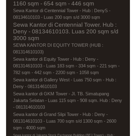
1160 sqm - 654 sqm - 446 sqm
Sewa Kantor di Centennial Tower - Hub : DenyS -
08134610103 - Luas 200 sqm s/d 3000 sqm
Sewa Kantor di Centennial Tower. Hub :
Deny - 08134610103. Luas 200 sqm s/d
3000 sqm
SEWA KANTOR DI EQUITY TOWER (HUB :
081314610103)
Sewa kantor di Equity Tower - Hub : Deny -
081314610103 - Luas 183 sqm - 334 sqm - 221 sqm -
782 sqm - 442 sqm - 2200 sqm - 1058 sqm
Sewa kantor di Gallery West - Luas 750 sqm - Hub :
Deny - 081314610103
Sewa kantor di GKM Tower - Jl. TB. Simatupang
Jakarta Selatan - Luas 115 sqm - 908 sqm. Hub : Deny
- 081314610103
Sewa kantor di Grand Slipi Tower - Hub : Deny -
081314610103 - Luas 700 sqm s/d 1300 sqm - 2600
sqm - 4000 sqm
Sewa kantor di Jakarta Stock Exchange Building (BEJ Tower) - Hub :