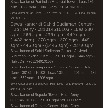
Sewa kantor di Puri Indah Financial Tower - Luas 191
sqm - 1538 sqm - Hub : Deny - 081314610103
Sewa kantor di Ratu Plaza - Hub : Deny - 081314610103 - Luas 250 sqm
s/d 3000 sqm
Sewa Kantor di Sahid Sudirman Center -
Hub : Deny - 081314610103 - Luas 280
sqm - 266 sqm - 436 sqm - 449 sqm -
(1432 sqm) - 278 sqm - 276 sqm - 445
sqm - 446 sqm - (1446 sqm) - 2879 sqm
Sewa kantor di Sahid Sudirman Center - Jl. Jend.
Sudirman Jakarta Pusat - Luas 280 sqm - 1446 sqm -
Hub : Deny (08134610103)
Sewa kantor di Sampoerna Strategic Square - Hub :
Deny - 081314610103 - Luas 106 sqm - 201 sqm - 185
sqm - 659 sqm - 1206 sqm
Sewa kantor di Sentral Senayan - Hub : Deny - 081314610103 - Luas 300
sqm s/d 1600 sqm
Sewa kantor di Sopodel Tower - Hub : Deny -
081314610103 - Luas 200 sqm s/d 3000 sqm
Sewa kantor di Tamara Center - Hub : Deny -