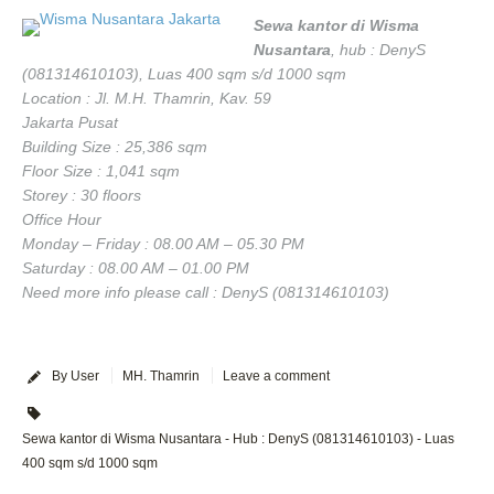
Sewa kantor di Wisma
Nusantara
, hub : DenyS
(081314610103), Luas 400 sqm s/d 1000 sqm
Location : Jl. M.H. Thamrin, Kav. 59
Jakarta Pusat
Building Size : 25,386 sqm
Floor Size : 1,041 sqm
Storey : 30 floors
Office Hour
Monday – Friday : 08.00 AM – 05.30 PM
Saturday : 08.00 AM – 01.00 PM
Need more info please call : DenyS (081314610103)
By User
MH. Thamrin
Leave a comment
Sewa kantor di Wisma Nusantara - Hub : DenyS (081314610103) - Luas
400 sqm s/d 1000 sqm