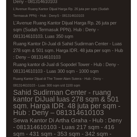
Deny - 081314610103
L'Avenue Ruang Kantor Dijual Harga Rp. 26 juta per sqm (Sudah
Termasuk PPN) - Hub : DenyS - 081314610103
L'Avenue Ruang Kantor Dijual Harga Rp. 26 juta per
sqm (Sudah Termasuk PPN). Hub : Deny -
081314610103. Luas 350 sqm
Ruang Kantor Di-Jual di Sahid Sudirman Center - Luas
278 sqm & 501 sqm. Harga IDR. 48 juta per sqm - Hub
: Deny – 081314610103
Ruang kantor di-Jual di Sopodel Tower - Hub : Deny -
081314610103 - Luas 300 sqm - 1000 sqm
Ruang Kantor Dijual di The Tower Alam Sutera - Hub : Deny -
081314610103 - Luas 300 sqm s/d 1100 sqm
Sahid Sudirman Center - ruang
kantor DiJual luas 278 sqm & 501
sqm. Harga IDR. 48 juta per sqm -
Hub : Deny – 081314610103
Sewa Kantor Di Artha Graha - Hub : Deny
- 081314610103 - Luas 217 sqm - 416
sqm - 431 sqm - 353 sqm - 342 sqm -