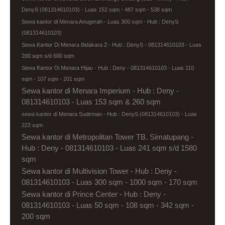
DenyS (081314610103) - Luas 152 sqm - 487 sqm - 538 sqm
Sewa kantor di Menara Anugerah - Luas 300 sqm - Hub : DenyS
(081314610103)
Sewa Kantor Di Menara Bidakara 2 - Hub : DenyS - 081314610103 - Luas
200 sqm s/d 600 sqm
Sewa Kantor Di Menara Hijau - Hub : Deny - 081314610103 - Luas 110
sqm - 107 sqm - 201 sqm
Sewa kantor di Menara Imperium - Hub : Deny -
081314610103 - Luas 153 sqm & 260 sqm
sewa kantor di Menara Sudirman - Hub : DenyS (081314610103) - Luas
222 sqm
Sewa kantor di Metropolitan Tower TB. Simatupang -
Hub : Deny - 081314610103 - Luas 241 sqm s/d 1580
sqm
Sewa kantor di Multivision Tower - Hub : Deny -
081314610103 - Luas 300 sqm - 1000 sqm - 170 sqm
Sewa kantor di Prince Center - Hub : Deny -
081314610103 - Luas 50 sqm - 108 sqm - 342 sqm -
200 sqm