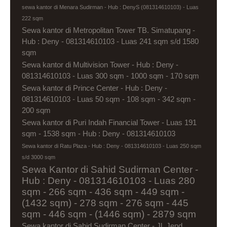
sewa kantor di Menara Sudirman - Hub : DenyS (081314610103) - Luas
222 sqm
Sewa kantor di Metropolitan Tower TB. Simatupang -
Hub : Deny - 081314610103 - Luas 241 sqm s/d 1580
sqm
Sewa kantor di Multivision Tower - Hub : Deny -
081314610103 - Luas 300 sqm - 1000 sqm - 170 sqm
Sewa kantor di Prince Center - Hub : Deny -
081314610103 - Luas 50 sqm - 108 sqm - 342 sqm -
200 sqm
Sewa kantor di Puri Indah Financial Tower - Luas 191
sqm - 1538 sqm - Hub : Deny - 081314610103
Sewa kantor di Ratu Plaza - Hub : Deny - 081314610103 - Luas 250 sqm
s/d 3000 sqm
Sewa Kantor di Sahid Sudirman Center -
Hub : Deny - 081314610103 - Luas 280
sqm - 266 sqm - 436 sqm - 449 sqm -
(1432 sqm) - 278 sqm - 276 sqm - 445
sqm - 446 sqm - (1446 sqm) - 2879 sqm
Sewa kantor di Sahid Sudirman Center - Jl. Jend.