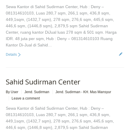
Sewa Kantor di Sahid Sudirman Center, Hub : Deny –
081314610103, Luas 280,7 sqm, 266,1 sqm, 436,8 sqm,
449,1sqm, (1432,7 sqm), 278 sqm, 276,6 sqm, 445,6 sqm,
446,6 sqm, (1446,8 sqm), 2,879,5 sqm Sahid Sudirman
Center, ruang kantor DiJual luas 278 sqm & 501 sqm. Harga
IDR. 48 juta per sqm, Hub : Deny – 081314610103 Ruang
Kantor Di-Jual di Sahid…
Details
Sahid Sudirman Center
By User
Jend. Sudirman
Jend. Sudirman - KH. Mas Mansyur
Leave a comment
Sewa Kantor di Sahid Sudirman Center, Hub : Deny –
081314610103, Luas 280,7 sqm, 266,1 sqm, 436,8 sqm,
449,1sqm, (1432,7 sqm), 278 sqm, 276,6 sqm, 445,6 sqm,
446,6 sqm, (1446,8 sqm), 2,879,5 sqm Sahid Sudirman