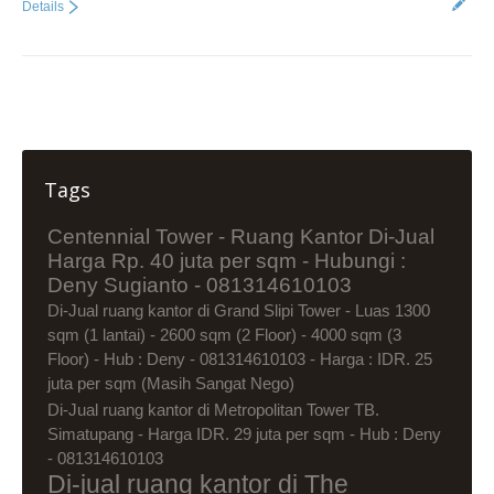
Details
Tags
Centennial Tower - Ruang Kantor Di-Jual
Harga Rp. 40 juta per sqm - Hubungi :
Deny Sugianto - 081314610103
Di-Jual ruang kantor di Grand Slipi Tower - Luas 1300
sqm (1 lantai) - 2600 sqm (2 Floor) - 4000 sqm (3
Floor) - Hub : Deny - 081314610103 - Harga : IDR. 25
juta per sqm (Masih Sangat Nego)
Di-Jual ruang kantor di Metropolitan Tower TB.
Simatupang - Harga IDR. 29 juta per sqm - Hub : Deny
- 081314610103
Di-jual ruang kantor di The