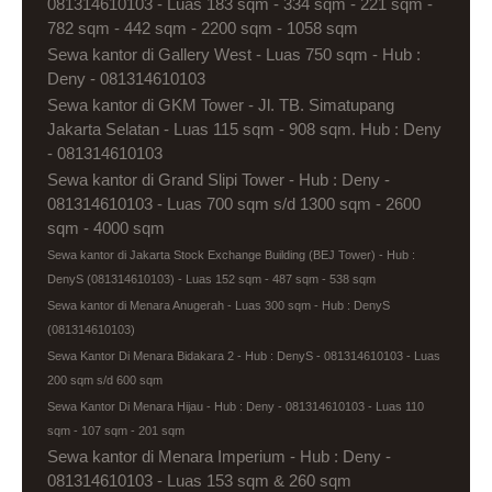
081314610103 - Luas 183 sqm - 334 sqm - 221 sqm -
782 sqm - 442 sqm - 2200 sqm - 1058 sqm
Sewa kantor di Gallery West - Luas 750 sqm - Hub :
Deny - 081314610103
Sewa kantor di GKM Tower - Jl. TB. Simatupang
Jakarta Selatan - Luas 115 sqm - 908 sqm. Hub : Deny
- 081314610103
Sewa kantor di Grand Slipi Tower - Hub : Deny -
081314610103 - Luas 700 sqm s/d 1300 sqm - 2600
sqm - 4000 sqm
Sewa kantor di Jakarta Stock Exchange Building (BEJ Tower) - Hub :
DenyS (081314610103) - Luas 152 sqm - 487 sqm - 538 sqm
Sewa kantor di Menara Anugerah - Luas 300 sqm - Hub : DenyS
(081314610103)
Sewa Kantor Di Menara Bidakara 2 - Hub : DenyS - 081314610103 - Luas
200 sqm s/d 600 sqm
Sewa Kantor Di Menara Hijau - Hub : Deny - 081314610103 - Luas 110
sqm - 107 sqm - 201 sqm
Sewa kantor di Menara Imperium - Hub : Deny -
081314610103 - Luas 153 sqm & 260 sqm