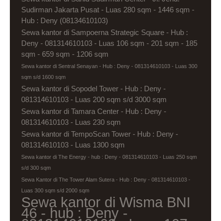
Sudirman Jakarta Pusat - Luas 280 sqm - 1446 sqm -
Hub : Deny (08134610103)
Sewa kantor di Sampoerna Strategic Square - Hub :
Deny - 081314610103 - Luas 106 sqm - 201 sqm - 185
sqm - 659 sqm - 1206 sqm
Sewa kantor di Sentral Senayan - Hub : Deny - 081314610103 - Luas 300
sqm s/d 1600 sqm
Sewa kantor di Sopodel Tower - Hub : Deny -
081314610103 - Luas 200 sqm s/d 3000 sqm
Sewa kantor di Tamara Center - Hub : Deny -
081314610103 - Luas 230 sqm
Sewa kantor di TempoScan Tower - Hub : Deny -
081314610103 - Luas 1300 sqm
Sewa kantor di The Energy - hub : Deny - 081314610103 - Luas 250 sqm
s/d 300 sqm
Sewa Kantor di The Tower Alam Sutera - Hub : Deny - 081314610103 -
Luas 300 sqm s/d 2000 sqm
Sewa kantor di Wisma BNI
46 - hub : Deny -