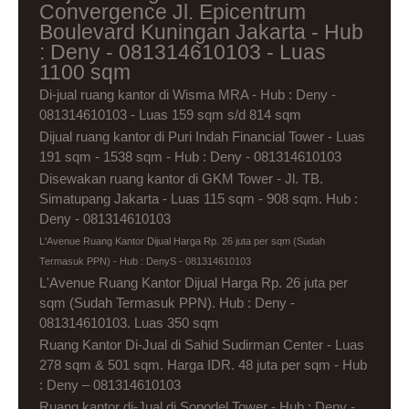
Convergence Jl. Epicentrum
Boulevard Kuningan Jakarta - Hub
: Deny - 081314610103 - Luas
1100 sqm
Di-jual ruang kantor di Wisma MRA - Hub : Deny -
081314610103 - Luas 159 sqm s/d 814 sqm
Dijual ruang kantor di Puri Indah Financial Tower - Luas
191 sqm - 1538 sqm - Hub : Deny - 081314610103
Disewakan ruang kantor di GKM Tower - Jl. TB.
Simatupang Jakarta - Luas 115 sqm - 908 sqm. Hub :
Deny - 081314610103
L'Avenue Ruang Kantor Dijual Harga Rp. 26 juta per sqm (Sudah
Termasuk PPN) - Hub : DenyS - 081314610103
L'Avenue Ruang Kantor Dijual Harga Rp. 26 juta per
sqm (Sudah Termasuk PPN). Hub : Deny -
081314610103. Luas 350 sqm
Ruang Kantor Di-Jual di Sahid Sudirman Center - Luas
278 sqm & 501 sqm. Harga IDR. 48 juta per sqm - Hub
: Deny – 081314610103
Ruang kantor di-Jual di Sopodel Tower - Hub : Deny -