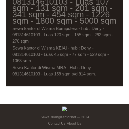
081314610103 - Luas 107
sqm - 131 sqm - 201 sqm -
341 sqm - 454 sqm - 1226
sqm - 1800 sqm - 5000 sqm
Sewa kantor di Wisma Bumiputera - hub : Deny -
081314610103 - Luas 120 sqm - 155 sqm - 293 sqm -
270 sqm
Sewa kantor di Wisma KEIAI - hub : Deny -
081314610103 - Luas 45 sqm - 77 sqm - 529 sqm -
1063 sqm
Sewa Kantor di Wisma MRA - Hub : Deny -
081314610103 - Luas 159 sqm s/d 814 sqm.
SewaRuangKantor.net — 2014
Contact Us
|
About Us