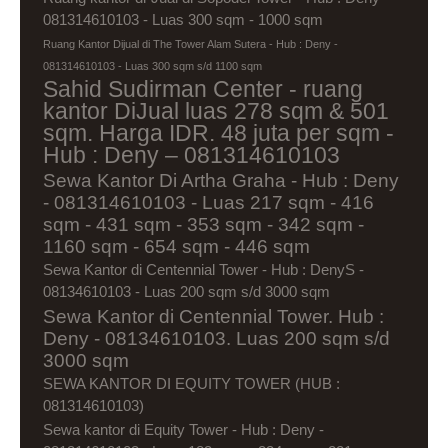
081314610103 - Luas 300 sqm - 1000 sqm
Ruang Kantor Dijual di The Tower Alam Sutera - Hub : Deny -
081314610103 - Luas 300 sqm s/d 1100 sqm
Sahid Sudirman Center - ruang
kantor DiJual luas 278 sqm & 501
sqm. Harga IDR. 48 juta per sqm -
Hub : Deny – 081314610103
Sewa Kantor Di Artha Graha - Hub : Deny
- 081314610103 - Luas 217 sqm - 416
sqm - 431 sqm - 353 sqm - 342 sqm -
1160 sqm - 654 sqm - 446 sqm
Sewa Kantor di Centennial Tower - Hub : DenyS -
08134610103 - Luas 200 sqm s/d 3000 sqm
Sewa Kantor di Centennial Tower. Hub :
Deny - 08134610103. Luas 200 sqm s/d
3000 sqm
SEWA KANTOR DI EQUITY TOWER (HUB :
081314610103)
Sewa kantor di Equity Tower - Hub : Deny -