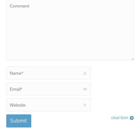
Name *
Email *
Website
clear form
Submit