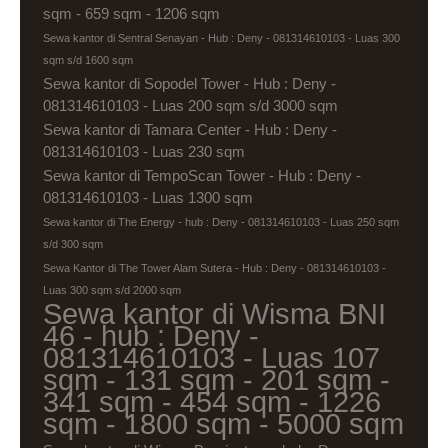
sqm - 659 sqm - 1206 sqm
Sewa kantor di Sentral Senayan - Hub : Deny - 081314610103 - Luas 300
sqm s/d 1600 sqm
Sewa kantor di Sopodel Tower - Hub : Deny -
081314610103 - Luas 200 sqm s/d 3000 sqm
Sewa kantor di Tamara Center - Hub : Deny -
081314610103 - Luas 230 sqm
Sewa kantor di TempoScan Tower - Hub : Deny -
081314610103 - Luas 1300 sqm
Sewa kantor di The Energy - hub : Deny - 081314610103 - Luas 250 sqm
s/d 300 sqm
Sewa Kantor di The Tower Alam Sutera - Hub : Deny - 081314610103 -
Luas 300 sqm s/d 2000 sqm
Sewa kantor di Wisma BNI
46 - hub : Deny -
081314610103 - Luas 107
sqm - 131 sqm - 201 sqm -
341 sqm - 454 sqm - 1226
sqm - 1800 sqm - 5000 sqm