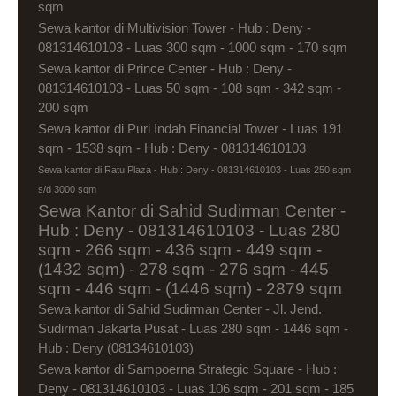
sqm
Sewa kantor di Multivision Tower - Hub : Deny -
081314610103 - Luas 300 sqm - 1000 sqm - 170 sqm
Sewa kantor di Prince Center - Hub : Deny -
081314610103 - Luas 50 sqm - 108 sqm - 342 sqm -
200 sqm
Sewa kantor di Puri Indah Financial Tower - Luas 191
sqm - 1538 sqm - Hub : Deny - 081314610103
Sewa kantor di Ratu Plaza - Hub : Deny - 081314610103 - Luas 250 sqm
s/d 3000 sqm
Sewa Kantor di Sahid Sudirman Center -
Hub : Deny - 081314610103 - Luas 280
sqm - 266 sqm - 436 sqm - 449 sqm -
(1432 sqm) - 278 sqm - 276 sqm - 445
sqm - 446 sqm - (1446 sqm) - 2879 sqm
Sewa kantor di Sahid Sudirman Center - Jl. Jend.
Sudirman Jakarta Pusat - Luas 280 sqm - 1446 sqm -
Hub : Deny (08134610103)
Sewa kantor di Sampoerna Strategic Square - Hub :
Deny - 081314610103 - Luas 106 sqm - 201 sqm - 185