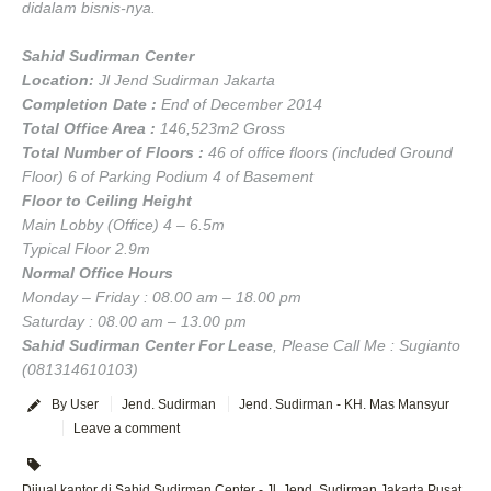
didalam bisnis-nya.
Sahid Sudirman Center
Location:
Jl Jend Sudirman Jakarta
Completion Date :
End of December 2014
Total Office Area :
146,523m2 Gross
Total Number of Floors :
46 of office floors (included Ground
Floor) 6 of Parking Podium 4 of Basement
Floor to Ceiling Height
Main Lobby (Office) 4 – 6.5m
Typical Floor 2.9m
Normal Office Hours
Monday – Friday : 08.00 am – 18.00 pm
Saturday : 08.00 am – 13.00 pm
Sahid Sudirman Center For Lease
, Please Call Me : Sugianto
(081314610103)
By User
Jend. Sudirman
Jend. Sudirman - KH. Mas Mansyur
Leave a comment
Dijual kantor di Sahid Sudirman Center - Jl. Jend. Sudirman Jakarta Pusat