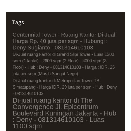
Tags
Centennial Tower - Ruang Kantor Di-Jual
Harga Rp. 40 juta per sqm - Hubungi :
Deny Sugianto - 081314610103
Di-Jual ruang kantor di Grand Slipi Tower - Luas 1300
sqm (1 lantai) - 2600 sqm (2 Floor) - 4000 sqm (3
Floor) - Hub : Deny - 081314610103 - Harga : IDR. 25
juta per sqm (Masih Sangat Nego)
Di-Jual ruang kantor di Metropolitan Tower TB.
Simatupang - Harga IDR. 29 juta per sqm - Hub : Deny
- 081314610103
Di-jual ruang kantor di The
Convergence Jl. Epicentrum
Boulevard Kuningan Jakarta - Hub
: Deny - 081314610103 - Luas
1100 sqm