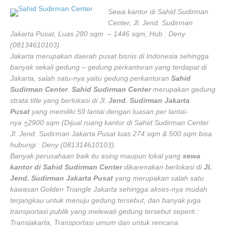
Sewa kantor di Sahid Sudirman
Center, Jl. Jend. Sudirman
Jakarta Pusat, Luas 280 sqm – 1446 sqm, Hub : Deny
(08134610103)
Jakarta merupakan daerah pusat bisnis di Indonesia sehingga
banyak sekali gedung – gedung perkantoran yang terdapat di
Jakarta, salah satu-nya yaitu gedung perkantoran
Sahid
Sudirman Center
.
Sahid Sudirman Center
merupakan gedung
strata title yang berlokasi di Jl.
Jend. Sudirman Jakarta
Pusat
yang memiliki 59 lantai dengan luasan per lantai-
nya
+
2900 sqm (Dijual ruang kantor di Sahid Sudirman Center
Jl. Jend. Sudirman Jakarta Pusat luas 274 sqm & 500 sqm bisa
hubungi : Deny (081314610103).
Banyak perusahaan baik itu asing maupun lokal yang
sewa
kantor di Sahid Sudirman Center
dikarenakan berlokasi di
Jl.
Jend. Sudirman Jakarta Pusat
yang merupakan salah satu
kawasan Golden Triangle Jakarta sehingga akses-nya mudah
terjangkau untuk menuju gedung tersebut, dan banyak juga
transportasi publik yang melewati gedung tersebut seperti :
Transjakarta, Transportasi umum dan untuk rencana