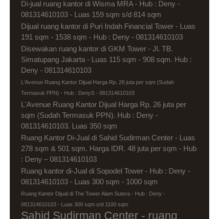
Di-jual ruang kantor di Wisma MRA - Hub : Deny -
081314610103 - Luas 159 sqm s/d 814 sqm
Dijual ruang kantor di Puri Indah Financial Tower - Luas
191 sqm - 1538 sqm - Hub : Deny - 081314610103
Disewakan ruang kantor di GKM Tower - Jl. TB.
Simatupang Jakarta - Luas 115 sqm - 908 sqm. Hub :
Deny - 081314610103
L'Avenue Ruang Kantor Dijual Harga Rp. 26 juta per sqm (Sudah
Termasuk PPN) - Hub : DenyS - 081314610103
L'Avenue Ruang Kantor Dijual Harga Rp. 26 juta per
sqm (Sudah Termasuk PPN). Hub : Deny -
081314610103. Luas 350 sqm
Ruang Kantor Di-Jual di Sahid Sudirman Center - Luas
278 sqm & 501 sqm. Harga IDR. 48 juta per sqm - Hub
: Deny – 081314610103
Ruang kantor di-Jual di Sopodel Tower - Hub : Deny -
081314610103 - Luas 300 sqm - 1000 sqm
Ruang Kantor Dijual di The Tower Alam Sutera - Hub : Deny -
081314610103 - Luas 300 sqm s/d 1100 sqm
Sahid Sudirman Center - ruang