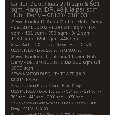
kantor DiJual luas 278 sqm & 501
sqm. Harga IDR. 48 juta per sqm -
Hub : Deny – 081314610103
Sewa Kantor Di Artha Graha - Hub : Deny
- 081314610103 - Luas 217 sqm - 416
sqm - 431 sqm - 353 sqm - 342 sqm -
1160 sqm - 654 sqm - 446 sqm
Sewa Kantor di Centennial Tower - Hub : DenyS -
08134610103 - Luas 200 sqm s/d 3000 sqm
Sewa Kantor di Centennial Tower. Hub :
Deny - 08134610103. Luas 200 sqm s/d
3000 sqm
SEWA KANTOR DI EQUITY TOWER (HUB :
081314610103)
Sewa kantor di Equity Tower - Hub : Deny -
081314610103 - Luas 183 sqm - 334 sqm - 221 sqm -
782 sqm - 442 sqm - 2200 sqm - 1058 sqm
Sewa kantor di Gallery West - Luas 750 sqm - Hub :
Deny - 081314610103
Sewa kantor di GKM Tower - Jl. TB. Simatupang