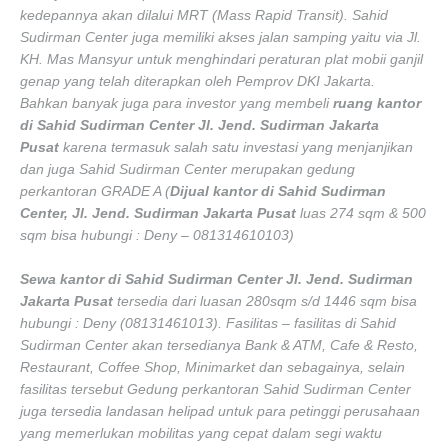
kedepannya akan dilalui MRT (Mass Rapid Transit). Sahid
Sudirman Center juga memiliki akses jalan samping yaitu via Jl.
KH. Mas Mansyur untuk menghindari peraturan plat mobii ganjil
genap yang telah diterapkan oleh Pemprov DKI Jakarta.
Bahkan banyak juga para investor yang membeli
ruang kantor
di Sahid Sudirman Center Jl. Jend. Sudirman Jakarta
Pusat
karena termasuk salah satu investasi yang menjanjikan
dan juga Sahid Sudirman Center merupakan gedung
perkantoran GRADE A (
Dijual kantor di Sahid Sudirman
Center, Jl. Jend. Sudirman Jakarta Pusat
luas 274 sqm & 500
sqm bisa hubungi : Deny – 081314610103)
Sewa kantor di Sahid Sudirman Center Jl. Jend. Sudirman
Jakarta Pusat
tersedia dari luasan 280sqm s/d 1446 sqm bisa
hubungi : Deny (08131461013). Fasilitas – fasilitas di Sahid
Sudirman Center akan tersedianya Bank & ATM, Cafe & Resto,
Restaurant, Coffee Shop, Minimarket dan sebagainya, selain
fasilitas tersebut Gedung perkantoran Sahid Sudirman Center
juga tersedia landasan helipad untuk para petinggi perusahaan
yang memerlukan mobilitas yang cepat dalam segi waktu