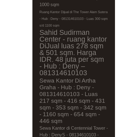
1000 sqm
Ruang Kantor Dijual di The Tower Alam Sutera
- Hub : Deny - 081314610103 - Luas 300 sqm
s/d 1100 sqm
Sahid Sudirman
Center - ruang kantor
DiJual luas 278 sqm
& 501 sqm. Harga
IDR. 48 juta per sqm
- Hub : Deny –
081314610103
Sewa Kantor Di Artha
Graha - Hub : Deny -
081314610103 - Luas
217 sqm - 416 sqm - 431
sqm - 353 sqm - 342 sqm
- 1160 sqm - 654 sqm -
446 sqm
Sewa Kantor di Centennial Tower -
Hub : DenyS - 08134610103 -