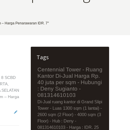
 – Harga Penarawaran IDR. 7"
Tags
Centennial Tower - Ruang
Kantor Di-Jual Harga Rp.
T 8 SCBD
40 juta per sqm - Hubungi
RTA,
: Deny Sugianto -
A SELATAN
081314610103
qm – Harga
Di-Jual ruang kantor di Grand Slipi
Tower - Luas 1300 sqm (1 lantai) -
2600 sqm (2 Floor) - 4000 sqm (3
Floor) - Hub : Deny -
081314610103 - Harga : IDR. 25