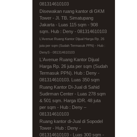
081314610103
Disewakan ruang kantor di GKM
Tower - Jl. TB. Simatupang
Jakarta - Luas 115 sqm - 908
sqm. Hub : Deny - 081314610103
L'Avenue Ruang Kantor Dijual Harga Rp. 26
juta per sqm (Sudah Termasuk PPN) - Hub :
DenyS - 081314610103
L'Avenue Ruang Kantor Dijual
Harga Rp. 26 juta per sqm (Sudah
Termasuk PPN). Hub : Deny -
081314610103. Luas 350 sqm
Ruang Kantor Di-Jual di Sahid
Sudirman Center - Luas 278 sqm
& 501 sqm. Harga IDR. 48 juta
per sqm - Hub : Deny –
081314610103
Ruang kantor di-Jual di Sopodel
Tower - Hub : Deny -
081314610103 - Luas 300 sqm -