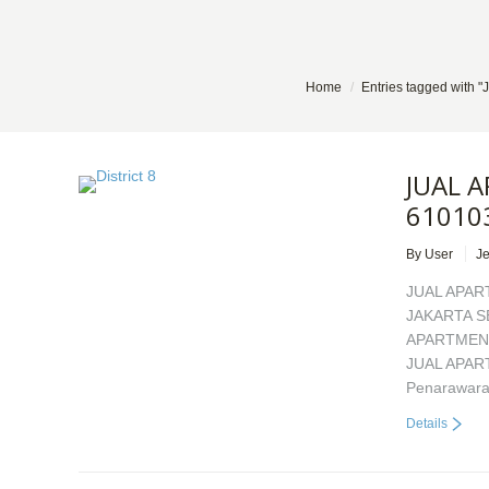
You are here:
Home
Entries tagged with
JUAL A
61010
By User
J
JUAL APAR
JAKARTA S
APARTMENT
JUAL APART
Penarawara
Details