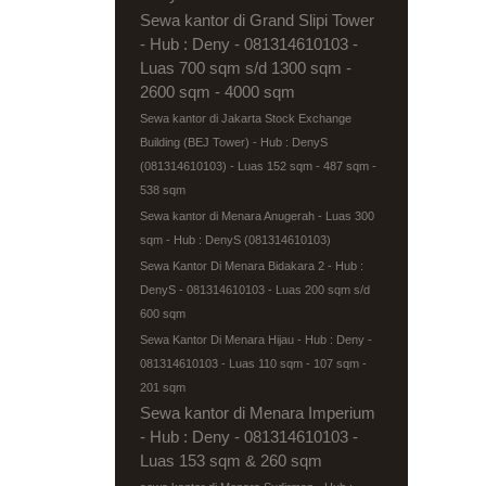
Sewa kantor di Grand Slipi Tower
- Hub : Deny - 081314610103 -
Luas 700 sqm s/d 1300 sqm -
2600 sqm - 4000 sqm
Sewa kantor di Jakarta Stock Exchange
Building (BEJ Tower) - Hub : DenyS
(081314610103) - Luas 152 sqm - 487 sqm -
538 sqm
Sewa kantor di Menara Anugerah - Luas 300
sqm - Hub : DenyS (081314610103)
Sewa Kantor Di Menara Bidakara 2 - Hub :
DenyS - 081314610103 - Luas 200 sqm s/d
600 sqm
Sewa Kantor Di Menara Hijau - Hub : Deny -
081314610103 - Luas 110 sqm - 107 sqm -
201 sqm
Sewa kantor di Menara Imperium
- Hub : Deny - 081314610103 -
Luas 153 sqm & 260 sqm