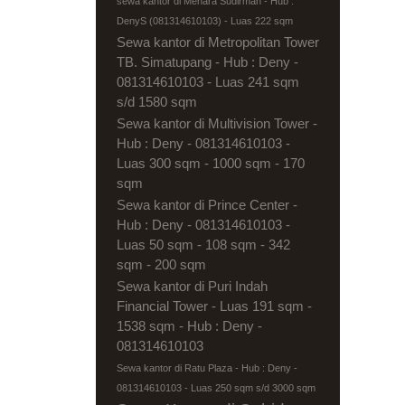
sewa kantor di Menara Sudirman - Hub :
DenyS (081314610103) - Luas 222 sqm
Sewa kantor di Metropolitan Tower
TB. Simatupang - Hub : Deny -
081314610103 - Luas 241 sqm
s/d 1580 sqm
Sewa kantor di Multivision Tower -
Hub : Deny - 081314610103 -
Luas 300 sqm - 1000 sqm - 170
sqm
Sewa kantor di Prince Center -
Hub : Deny - 081314610103 -
Luas 50 sqm - 108 sqm - 342
sqm - 200 sqm
Sewa kantor di Puri Indah
Financial Tower - Luas 191 sqm -
1538 sqm - Hub : Deny -
081314610103
Sewa kantor di Ratu Plaza - Hub : Deny -
081314610103 - Luas 250 sqm s/d 3000 sqm