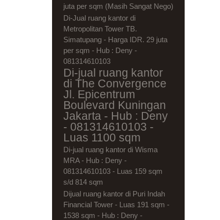
juta per sqm (Masih Sangat Nego)
Di-Jual ruang kantor di
Metropolitan Tower TB.
Simatupang - Harga IDR. 29 juta
per sqm - Hub : Deny -
081314610103
Di-jual ruang kantor
di The Convergence
Jl. Epicentrum
Boulevard Kuningan
Jakarta - Hub : Deny
- 081314610103 -
Luas 1100 sqm
Di-jual ruang kantor di Wisma
MRA - Hub : Deny -
081314610103 - Luas 159 sqm
s/d 814 sqm
Dijual ruang kantor di Puri Indah
Financial Tower - Luas 191 sqm -
1538 sqm - Hub : Deny -