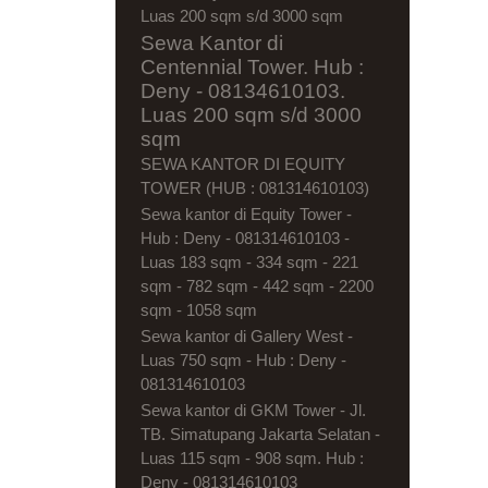
Luas 200 sqm s/d 3000 sqm
Sewa Kantor di
Centennial Tower. Hub :
Deny - 08134610103.
Luas 200 sqm s/d 3000
sqm
SEWA KANTOR DI EQUITY
TOWER (HUB : 081314610103)
Sewa kantor di Equity Tower -
Hub : Deny - 081314610103 -
Luas 183 sqm - 334 sqm - 221
sqm - 782 sqm - 442 sqm - 2200
sqm - 1058 sqm
Sewa kantor di Gallery West -
Luas 750 sqm - Hub : Deny -
081314610103
Sewa kantor di GKM Tower - Jl.
TB. Simatupang Jakarta Selatan -
Luas 115 sqm - 908 sqm. Hub :
Deny - 081314610103