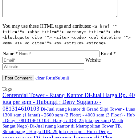
You may use these
HTML
tags and attributes:
<a href=""
title=""> <abbr title=""> <acronym title=""> <b>
<blockquote cite=""> <cite> <code> <del datetime="">
<em> <i> <q cite=""> <s> <strike> <strong>
Name *
Email *
Website
clear form
Submit
Tags
Centennial Tower - Ruang Kantor Di-Jual Harga Rp. 40
juta per sqm - Hubungi : Deny Sugianto -
081314610103
Di-Jual ruang kantor di Grand Slipi Tower - Luas
1300 sqm (1 lantai) - 2600 sqm (2 Floor) - 4000 sqm (3 Floor) - Hub
: Deny - 081314610103 - Harga : IDR. 25 juta per sqm (Masih
Sangat Nego)
Di-Jual ruang kantor di Metropolitan Tower TB.
Simatupang - Harga IDR. 29 juta per sqm - Hub : Deny -