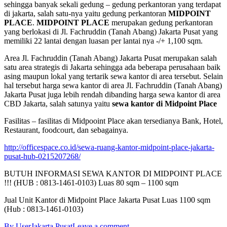
sehingga banyak sekali gedung – gedung perkantoran yang terdapat
di jakarta, salah satu-nya yaitu gedung perkantoran
MIDPOINT
PLACE
.
MIDPOINT PLACE
merupakan gedung perkantoran
yang berlokasi di Jl. Fachruddin (Tanah Abang) Jakarta Pusat yang
memiliki 22 lantai dengan luasan per lantai nya -/+ 1,100 sqm.
Area Jl. Fachruddin (Tanah Abang) Jakarta Pusat merupakan salah
satu area strategis di Jakarta sehingga ada beberapa perusahaan baik
asing maupun lokal yang tertarik sewa kantor di area tersebut. Selain
hal tersebut harga sewa kantor di area Jl. Fachruddin (Tanah Abang)
Jakarta Pusat juga lebih rendah dibanding harga sewa kantor di area
CBD Jakarta, salah satunya yaitu
sewa kantor di Midpoint Place
Fasilitas – fasilitas di Midpooint Place akan tersedianya Bank, Hotel,
Restaurant, foodcourt, dan sebagainya.
http://officespace.co.id/sewa-ruang-kantor-midpoint-place-jakarta-
pusat-hub-0215207268/
BUTUH INFORMASI SEWA KANTOR DI MIDPOINT PLACE
!!! (HUB : 0813-1461-0103) Luas 80 sqm – 1100 sqm
Jual Unit Kantor di Midpoint Place Jakarta Pusat Luas 1100 sqm
(Hub : 0813-1461-0103)
By User
Jakarta Pusat
Leave a comment