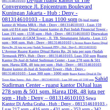
Di-jual ruang kantor di The
081314610103
Convergence Jl. Epicentrum Boulevard
Kuningan Jakarta - Hub : Deny -
081314610103 - Luas 1100 sqm
Di-jual ruang
kantor di Wisma MRA - Hub : Deny - 081314610103 - Luas 159
sqm s/d 814 sqm
Dijual ruang kantor di Puri Indah Financial Tower -
Luas 191 sqm - 1538 sqm - Hub : Deny - 081314610103
Disewakan
ruang kantor di GKM Tower - Jl. TB. Simatupang Jakarta - Luas 115
sqm - 908 sqm. Hub : Deny - 081314610103
L'Avenue Ruang Kantor Dijual
Harga Rp. 26 juta per sqm (Sudah Termasuk PPN) - Hub : DenyS - 081314610103
L'Avenue Ruang Kantor Dijual Harga Rp. 26 juta per sqm (Sudah
Termasuk PPN). Hub : Deny - 081314610103. Luas 350 sqm
Ruang
Kantor Di-Jual di Sahid Sudirman Center - Luas 278 sqm & 501
sqm. Harga IDR. 48 juta per sqm - Hub : Deny – 081314610103
Ruang kantor di-Jual di Sopodel Tower - Hub : Deny -
081314610103 - Luas 300 sqm - 1000 sqm
Ruang Kantor Dijual di The
Sahid
Tower Alam Sutera - Hub : Deny - 081314610103 - Luas 300 sqm s/d 1100 sqm
Sudirman Center - ruang kantor DiJual luas
278 sqm & 501 sqm. Harga IDR. 48 juta per
sqm - Hub : Deny – 081314610103
Sewa
Kantor Di Artha Graha - Hub : Deny - 081314610103 -
Luas 217 sqm - 416 sqm - 431 sqm - 353 sqm - 342