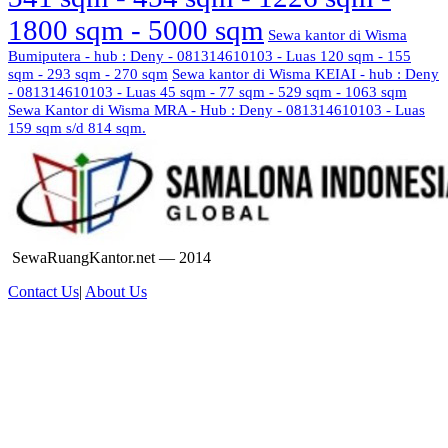
1800 sqm - 5000 sqm
Sewa kantor di Wisma
Bumiputera - hub : Deny - 081314610103 - Luas 120 sqm - 155
sqm - 293 sqm - 270 sqm
Sewa kantor di Wisma KEIAI - hub : Deny
- 081314610103 - Luas 45 sqm - 77 sqm - 529 sqm - 1063 sqm
Sewa Kantor di Wisma MRA - Hub : Deny - 081314610103 - Luas
159 sqm s/d 814 sqm.
SewaRuangKantor.net — 2014
Contact Us
|
About Us