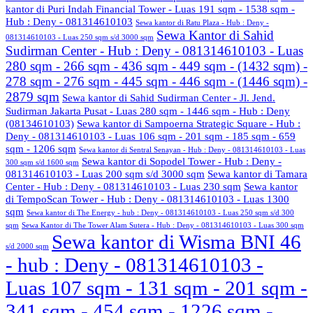
kantor di Puri Indah Financial Tower - Luas 191 sqm - 1538 sqm -
Hub : Deny - 081314610103
Sewa kantor di Ratu Plaza - Hub : Deny -
Sewa Kantor di Sahid
081314610103 - Luas 250 sqm s/d 3000 sqm
Sudirman Center - Hub : Deny - 081314610103 - Luas
280 sqm - 266 sqm - 436 sqm - 449 sqm - (1432 sqm) -
278 sqm - 276 sqm - 445 sqm - 446 sqm - (1446 sqm) -
2879 sqm
Sewa kantor di Sahid Sudirman Center - Jl. Jend.
Sudirman Jakarta Pusat - Luas 280 sqm - 1446 sqm - Hub : Deny
(08134610103)
Sewa kantor di Sampoerna Strategic Square - Hub :
Deny - 081314610103 - Luas 106 sqm - 201 sqm - 185 sqm - 659
sqm - 1206 sqm
Sewa kantor di Sentral Senayan - Hub : Deny - 081314610103 - Luas
Sewa kantor di Sopodel Tower - Hub : Deny -
300 sqm s/d 1600 sqm
081314610103 - Luas 200 sqm s/d 3000 sqm
Sewa kantor di Tamara
Center - Hub : Deny - 081314610103 - Luas 230 sqm
Sewa kantor
di TempoScan Tower - Hub : Deny - 081314610103 - Luas 1300
sqm
Sewa kantor di The Energy - hub : Deny - 081314610103 - Luas 250 sqm s/d 300
sqm
Sewa Kantor di The Tower Alam Sutera - Hub : Deny - 081314610103 - Luas 300 sqm
Sewa kantor di Wisma BNI 46
s/d 2000 sqm
- hub : Deny - 081314610103 -
Luas 107 sqm - 131 sqm - 201 sqm -
341 sqm - 454 sqm - 1226 sqm -