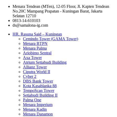
Menara Tendean (MTen), 12-05 Floor, Jl. Kapten Tendean
No.20C Mampang Prapatan - Kuningan Barat, Jakarta
Selatan 12710
0813-14-610103
ds@samalona-ig.com
HR. Rasuna Said – Kuningan
Cemindo Tower (GAMA Tower)
Menara BTPN
Menara Palma
Ariobimo Sentral
Axa Tower
Atrium Setiabudi Building
Allianz Tower
Ciputra World II
Cyber 2
DBS Bank Tower
Kota Kasablanka 88
TempoScan Tower
Setiabudi Building II
Palma One
Menara Imperium
Menara Kadin
Menara Danamon