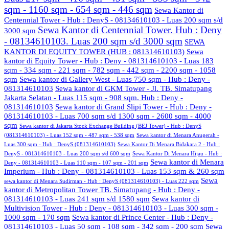
sqm - 1160 sqm - 654 sqm - 446 sqm
Sewa Kantor di
Centennial Tower - Hub : DenyS - 08134610103 - Luas 200 sqm s/d
Sewa Kantor di Centennial Tower. Hub : Deny
3000 sqm
- 08134610103. Luas 200 sqm s/d 3000 sqm
SEWA
KANTOR DI EQUITY TOWER (HUB : 081314610103)
Sewa
kantor di Equity Tower - Hub : Deny - 081314610103 - Luas 183
sqm - 334 sqm - 221 sqm - 782 sqm - 442 sqm - 2200 sqm - 1058
sqm
Sewa kantor di Gallery West - Luas 750 sqm - Hub : Deny -
081314610103
Sewa kantor di GKM Tower - Jl. TB. Simatupang
Jakarta Selatan - Luas 115 sqm - 908 sqm. Hub : Deny -
081314610103
Sewa kantor di Grand Slipi Tower - Hub : Deny -
081314610103 - Luas 700 sqm s/d 1300 sqm - 2600 sqm - 4000
sqm
Sewa kantor di Jakarta Stock Exchange Building (BEJ Tower) - Hub : DenyS
(081314610103) - Luas 152 sqm - 487 sqm - 538 sqm
Sewa kantor di Menara Anugerah -
Luas 300 sqm - Hub : DenyS (081314610103)
Sewa Kantor Di Menara Bidakara 2 - Hub :
DenyS - 081314610103 - Luas 200 sqm s/d 600 sqm
Sewa Kantor Di Menara Hijau - Hub :
Sewa kantor di Menara
Deny - 081314610103 - Luas 110 sqm - 107 sqm - 201 sqm
Imperium - Hub : Deny - 081314610103 - Luas 153 sqm & 260 sqm
Sewa
sewa kantor di Menara Sudirman - Hub : DenyS (081314610103) - Luas 222 sqm
kantor di Metropolitan Tower TB. Simatupang - Hub : Deny -
081314610103 - Luas 241 sqm s/d 1580 sqm
Sewa kantor di
Multivision Tower - Hub : Deny - 081314610103 - Luas 300 sqm -
1000 sqm - 170 sqm
Sewa kantor di Prince Center - Hub : Deny -
081314610103 - Luas 50 sqm - 108 sqm - 342 sqm - 200 sqm
Sewa