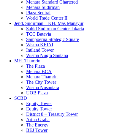
Menara Standard Chartered
Menara Sudirman
Plaza Sentral
World Trade Center II
Jend. Sudirman – KH. Mas Mansyur
Sahid Sudirman Center Jakarta
TCC Batavia
Sampoerna Strategic Square
Wisma KEIAI
Intiland Tower
Wisma Nugra Santana
MH. Thamrin
The Plaza
Menara BCA
Menara Thamrin
The City Tower
Wisma Nusantara
UOB Plaza
SCBD
Equity Tower
Equity Tower
District 8 – Treasury Tower
Artha Graha
The Energy
BEJ Tower