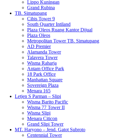
Lippo Kuningan
Grand Rubina
TB. Simatupang
Cibis Tower 9
South Quarter Intiland
Plaza Oleos Ruang Kantor Dijual
Plaza Oleos
Metropolitan Tower TB. Simatupang
AD Premier
Alamanda Tower
Talavera Tower
Wisma Raharja
Antam Office Park
18 Park Office
Manhattan Square
Sovereign Plaza
Menara 165
Letjen S Parman – Slipi
Wisma Barito Pacific
Wisma 77 Tower II
Wisma Slipi
Menara Citicon
Grand Slipi Tower
MT. Haryono – Jend. Gatot Subroto
Centennial Tower