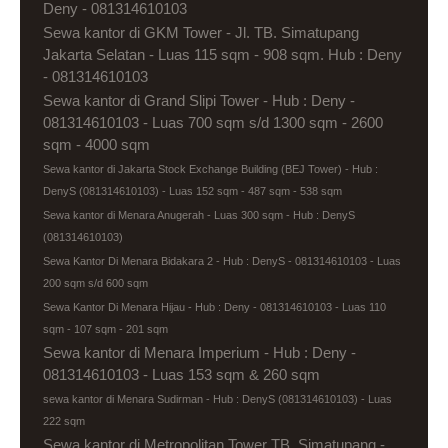
Deny - 081314610103
Sewa kantor di GKM Tower - Jl. TB. Simatupang
Jakarta Selatan - Luas 115 sqm - 908 sqm. Hub : Deny
- 081314610103
Sewa kantor di Grand Slipi Tower - Hub : Deny -
081314610103 - Luas 700 sqm s/d 1300 sqm - 2600
sqm - 4000 sqm
Sewa kantor di Jakarta Stock Exchange Building (BEJ Tower) - Hub :
DenyS (081314610103) - Luas 152 sqm - 487 sqm - 538 sqm
Sewa kantor di Menara Anugerah - Luas 300 sqm - Hub : DenyS
(081314610103)
Sewa Kantor Di Menara Bidakara 2 - Hub : DenyS - 081314610103 - Luas
200 sqm s/d 600 sqm
Sewa Kantor Di Menara Hijau - Hub : Deny - 081314610103 - Luas 110
sqm - 107 sqm - 201 sqm
Sewa kantor di Menara Imperium - Hub : Deny -
081314610103 - Luas 153 sqm & 260 sqm
sewa kantor di Menara Sudirman - Hub : DenyS (081314610103) - Luas
222 sqm
Sewa kantor di Metropolitan Tower TB. Simatupang -