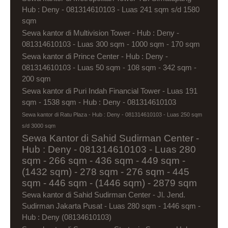
Hub : Deny - 081314610103 - Luas 241 sqm s/d 1580
sqm
Sewa kantor di Multivision Tower - Hub : Deny -
081314610103 - Luas 300 sqm - 1000 sqm - 170 sqm
Sewa kantor di Prince Center - Hub : Deny -
081314610103 - Luas 50 sqm - 108 sqm - 342 sqm -
200 sqm
Sewa kantor di Puri Indah Financial Tower - Luas 191
sqm - 1538 sqm - Hub : Deny - 081314610103
Sewa kantor di Ratu Plaza - Hub : Deny - 081314610103 - Luas 250 sqm
s/d 3000 sqm
Sewa Kantor di Sahid Sudirman Center -
Hub : Deny - 081314610103 - Luas 280
sqm - 266 sqm - 436 sqm - 449 sqm -
(1432 sqm) - 278 sqm - 276 sqm - 445
sqm - 446 sqm - (1446 sqm) - 2879 sqm
Sewa kantor di Sahid Sudirman Center - Jl. Jend.
Sudirman Jakarta Pusat - Luas 280 sqm - 1446 sqm -
Hub : Deny (08134610103)