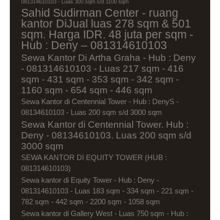
081314610103 - Luas 300 sqm s/d 1100 sqm
Sahid Sudirman Center - ruang
kantor DiJual luas 278 sqm & 501
sqm. Harga IDR. 48 juta per sqm -
Hub : Deny – 081314610103
Sewa Kantor Di Artha Graha - Hub : Deny
- 081314610103 - Luas 217 sqm - 416
sqm - 431 sqm - 353 sqm - 342 sqm -
1160 sqm - 654 sqm - 446 sqm
Sewa Kantor di Centennial Tower - Hub : DenyS -
08134610103 - Luas 200 sqm s/d 3000 sqm
Sewa Kantor di Centennial Tower. Hub :
Deny - 08134610103. Luas 200 sqm s/d
3000 sqm
SEWA KANTOR DI EQUITY TOWER (HUB :
081314610103)
Sewa kantor di Equity Tower - Hub : Deny -
081314610103 - Luas 183 sqm - 334 sqm - 221 sqm -
782 sqm - 442 sqm - 2200 sqm - 1058 sqm
Sewa kantor di Gallery West - Luas 750 sqm - Hub :