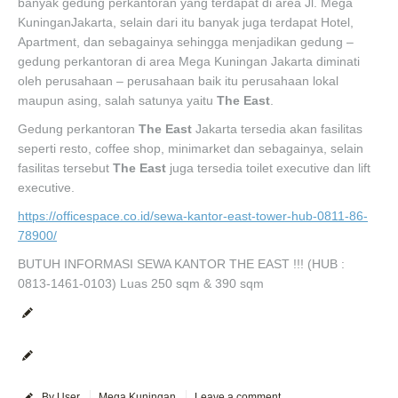
banyak gedung perkantoran yang terdapat di area Jl. Mega
KuninganJakarta, selain dari itu banyak juga terdapat Hotel,
Apartment, dan sebagainya sehingga menjadikan gedung –
gedung perkantoran di area Mega Kuningan Jakarta diminati
oleh perusahaan – perusahaan baik itu perusahaan lokal
maupun asing, salah satunya yaitu
The East
.
Gedung perkantoran
The East
Jakarta tersedia akan fasilitas
seperti resto, coffee shop, minimarket dan sebagainya, selain
fasilitas tersebut
The East
juga tersedia toilet executive dan lift
executive.
https://officespace.co.id/sewa-kantor-east-tower-hub-0811-86-
78900/
BUTUH INFORMASI SEWA KANTOR THE EAST !!! (HUB :
0813-1461-0103) Luas 250 sqm & 390 sqm
By User
Mega Kuningan
Leave a comment