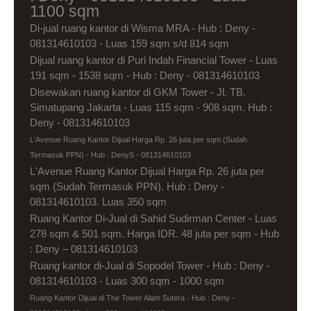
1100 sqm
Di-jual ruang kantor di Wisma MRA - Hub : Deny -
081314610103 - Luas 159 sqm s/d 814 sqm
Dijual ruang kantor di Puri Indah Financial Tower - Luas
191 sqm - 1538 sqm - Hub : Deny - 081314610103
Disewakan ruang kantor di GKM Tower - Jl. TB.
Simatupang Jakarta - Luas 115 sqm - 908 sqm. Hub :
Deny - 081314610103
L'Avenue Ruang Kantor Dijual Harga Rp. 26 juta per sqm (Sudah
Termasuk PPN) - Hub : DenyS - 081314610103
L'Avenue Ruang Kantor Dijual Harga Rp. 26 juta per
sqm (Sudah Termasuk PPN). Hub : Deny -
081314610103. Luas 350 sqm
Ruang Kantor Di-Jual di Sahid Sudirman Center - Luas
278 sqm & 501 sqm. Harga IDR. 48 juta per sqm - Hub
: Deny – 081314610103
Ruang kantor di-Jual di Sopodel Tower - Hub : Deny -
081314610103 - Luas 300 sqm - 1000 sqm
Ruang Kantor Dijual di The Tower Alam Sutera - Hub : Deny -