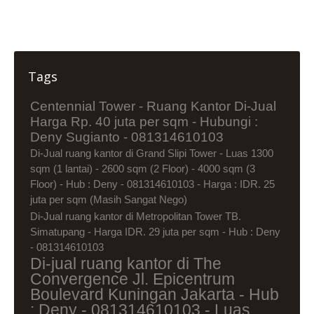
Tags
Centennial Tower - Ruang Kantor Di-Jual
Harga Rp. 40 juta per sqm - Hubungi :
Deny Sugianto - 081314610103
Di-Jual ruang kantor di Grand Slipi Tower - Luas 1300
sqm (1 lantai) - 2600 sqm (2 Floor) - 4000 sqm (3
Floor) - Hub : Deny - 081314610103 - Harga : IDR. 25
juta per sqm (Masih Sangat Nego)
Di-Jual ruang kantor di Metropolitan Tower TB.
Simatupang - Harga IDR. 29 juta per sqm - Hub : Deny
- 081314610103
Di-jual ruang kantor di The
Convergence Jl. Epicentrum
Boulevard Kuningan Jakarta - Hub
: Deny - 081314610103 - Luas