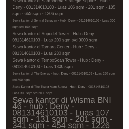
Sewa kantor di Sampoerna Strategic Square - Hub :
Deny - 081314610103 - Luas 106 sqm - 201 sqm - 185
sqm - 659 sqm - 1206 sqm
Sewa kantor di Sentral Senayan - Hub : Deny - 081314610103 - Luas 300
sqm s/d 1600 sqm
Sewa kantor di Sopodel Tower - Hub : Deny -
081314610103 - Luas 200 sqm s/d 3000 sqm
Sewa kantor di Tamara Center - Hub : Deny -
081314610103 - Luas 230 sqm
Sewa kantor di TempoScan Tower - Hub : Deny -
081314610103 - Luas 1300 sqm
Sewa kantor di The Energy - hub : Deny - 081314610103 - Luas 250 sqm
s/d 300 sqm
Sewa Kantor di The Tower Alam Sutera - Hub : Deny - 081314610103 -
Luas 300 sqm s/d 2000 sqm
Sewa kantor di Wisma BNI
46 - hub : Deny -
081314610103 - Luas 107
sqm - 131 sqm - 201 sqm -
341 sqm - 454 sqm - 1226