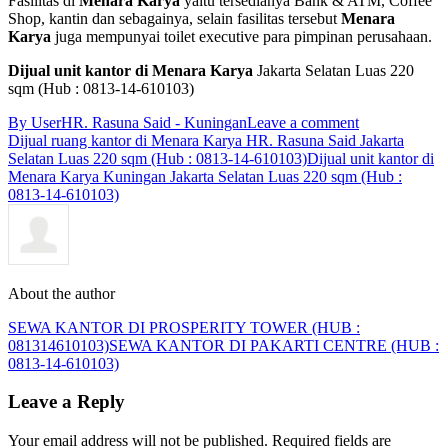
Fasilitas di
Menara Karya
yaitu tersedianya Bank & ATM, Coffee
Shop, kantin dan sebagainya, selain fasilitas tersebut
Menara
Karya
juga mempunyai toilet executive para pimpinan perusahaan.
Dijual unit kantor di Menara Karya
Jakarta Selatan Luas 220
sqm (Hub : 0813-14-610103)
By User
HR. Rasuna Said - Kuningan
Leave a comment
Dijual ruang kantor di Menara Karya HR. Rasuna Said Jakarta
Selatan Luas 220 sqm (Hub : 0813-14-610103)
Dijual unit kantor di
Menara Karya Kuningan Jakarta Selatan Luas 220 sqm (Hub :
0813-14-610103)
About the author
SEWA KANTOR DI PROSPERITY TOWER (HUB :
081314610103)
SEWA KANTOR DI PAKARTI CENTRE (HUB :
0813-14-610103)
Leave a Reply
Your email address will not be published. Required fields are