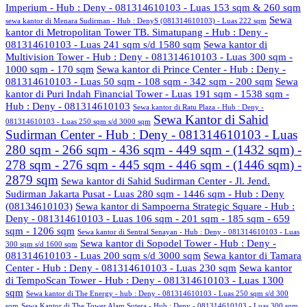
Imperium - Hub : Deny - 081314610103 - Luas 153 sqm & 260 sqm
Sewa
sewa kantor di Menara Sudirman - Hub : DenyS (081314610103) - Luas 222 sqm
kantor di Metropolitan Tower TB. Simatupang - Hub : Deny -
081314610103 - Luas 241 sqm s/d 1580 sqm
Sewa kantor di
Multivision Tower - Hub : Deny - 081314610103 - Luas 300 sqm -
1000 sqm - 170 sqm
Sewa kantor di Prince Center - Hub : Deny -
081314610103 - Luas 50 sqm - 108 sqm - 342 sqm - 200 sqm
Sewa
kantor di Puri Indah Financial Tower - Luas 191 sqm - 1538 sqm -
Hub : Deny - 081314610103
Sewa kantor di Ratu Plaza - Hub : Deny -
Sewa Kantor di Sahid
081314610103 - Luas 250 sqm s/d 3000 sqm
Sudirman Center - Hub : Deny - 081314610103 - Luas
280 sqm - 266 sqm - 436 sqm - 449 sqm - (1432 sqm) -
278 sqm - 276 sqm - 445 sqm - 446 sqm - (1446 sqm) -
2879 sqm
Sewa kantor di Sahid Sudirman Center - Jl. Jend.
Sudirman Jakarta Pusat - Luas 280 sqm - 1446 sqm - Hub : Deny
(08134610103)
Sewa kantor di Sampoerna Strategic Square - Hub :
Deny - 081314610103 - Luas 106 sqm - 201 sqm - 185 sqm - 659
sqm - 1206 sqm
Sewa kantor di Sentral Senayan - Hub : Deny - 081314610103 - Luas
Sewa kantor di Sopodel Tower - Hub : Deny -
300 sqm s/d 1600 sqm
081314610103 - Luas 200 sqm s/d 3000 sqm
Sewa kantor di Tamara
Center - Hub : Deny - 081314610103 - Luas 230 sqm
Sewa kantor
di TempoScan Tower - Hub : Deny - 081314610103 - Luas 1300
sqm
Sewa kantor di The Energy - hub : Deny - 081314610103 - Luas 250 sqm s/d 300
sqm
Sewa Kantor di The Tower Alam Sutera - Hub : Deny - 081314610103 - Luas 300 sqm