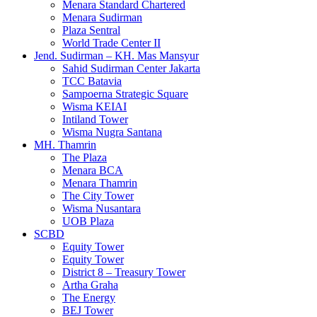
Menara Standard Chartered
Menara Sudirman
Plaza Sentral
World Trade Center II
Jend. Sudirman – KH. Mas Mansyur
Sahid Sudirman Center Jakarta
TCC Batavia
Sampoerna Strategic Square
Wisma KEIAI
Intiland Tower
Wisma Nugra Santana
MH. Thamrin
The Plaza
Menara BCA
Menara Thamrin
The City Tower
Wisma Nusantara
UOB Plaza
SCBD
Equity Tower
Equity Tower
District 8 – Treasury Tower
Artha Graha
The Energy
BEJ Tower