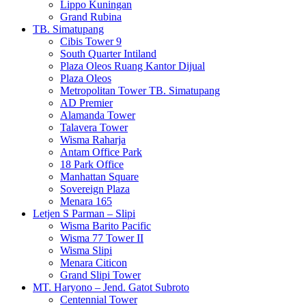
Lippo Kuningan
Grand Rubina
TB. Simatupang
Cibis Tower 9
South Quarter Intiland
Plaza Oleos Ruang Kantor Dijual
Plaza Oleos
Metropolitan Tower TB. Simatupang
AD Premier
Alamanda Tower
Talavera Tower
Wisma Raharja
Antam Office Park
18 Park Office
Manhattan Square
Sovereign Plaza
Menara 165
Letjen S Parman – Slipi
Wisma Barito Pacific
Wisma 77 Tower II
Wisma Slipi
Menara Citicon
Grand Slipi Tower
MT. Haryono – Jend. Gatot Subroto
Centennial Tower