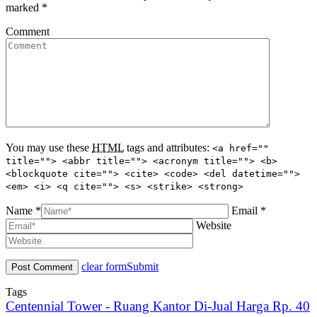
marked
*
Comment
You may use these
HTML
tags and attributes:
<a href=""
title=""> <abbr title=""> <acronym title=""> <b>
<blockquote cite=""> <cite> <code> <del datetime="">
<em> <i> <q cite=""> <s> <strike> <strong>
Name *
Email *
Website
clear form
Submit
Tags
Centennial Tower - Ruang Kantor Di-Jual Harga Rp. 40