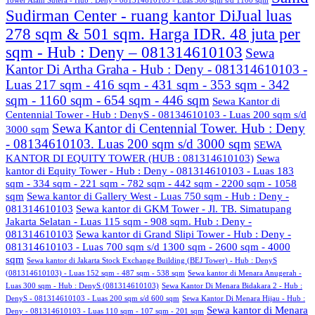
Tower Alam Sutera - Hub : Deny - 081314610103 - Luas 300 sqm s/d 1100 sqm
Sudirman Center - ruang kantor DiJual luas
278 sqm & 501 sqm. Harga IDR. 48 juta per
sqm - Hub : Deny – 081314610103
Sewa
Kantor Di Artha Graha - Hub : Deny - 081314610103 -
Luas 217 sqm - 416 sqm - 431 sqm - 353 sqm - 342
sqm - 1160 sqm - 654 sqm - 446 sqm
Sewa Kantor di
Centennial Tower - Hub : DenyS - 08134610103 - Luas 200 sqm s/d
Sewa Kantor di Centennial Tower. Hub : Deny
3000 sqm
- 08134610103. Luas 200 sqm s/d 3000 sqm
SEWA
KANTOR DI EQUITY TOWER (HUB : 081314610103)
Sewa
kantor di Equity Tower - Hub : Deny - 081314610103 - Luas 183
sqm - 334 sqm - 221 sqm - 782 sqm - 442 sqm - 2200 sqm - 1058
sqm
Sewa kantor di Gallery West - Luas 750 sqm - Hub : Deny -
081314610103
Sewa kantor di GKM Tower - Jl. TB. Simatupang
Jakarta Selatan - Luas 115 sqm - 908 sqm. Hub : Deny -
081314610103
Sewa kantor di Grand Slipi Tower - Hub : Deny -
081314610103 - Luas 700 sqm s/d 1300 sqm - 2600 sqm - 4000
sqm
Sewa kantor di Jakarta Stock Exchange Building (BEJ Tower) - Hub : DenyS
(081314610103) - Luas 152 sqm - 487 sqm - 538 sqm
Sewa kantor di Menara Anugerah -
Luas 300 sqm - Hub : DenyS (081314610103)
Sewa Kantor Di Menara Bidakara 2 - Hub :
DenyS - 081314610103 - Luas 200 sqm s/d 600 sqm
Sewa Kantor Di Menara Hijau - Hub :
Sewa kantor di Menara
Deny - 081314610103 - Luas 110 sqm - 107 sqm - 201 sqm