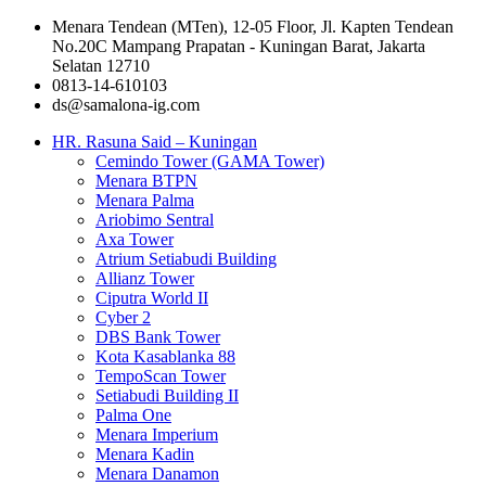
Menara Tendean (MTen), 12-05 Floor, Jl. Kapten Tendean
No.20C Mampang Prapatan - Kuningan Barat, Jakarta
Selatan 12710
0813-14-610103
ds@samalona-ig.com
HR. Rasuna Said – Kuningan
Cemindo Tower (GAMA Tower)
Menara BTPN
Menara Palma
Ariobimo Sentral
Axa Tower
Atrium Setiabudi Building
Allianz Tower
Ciputra World II
Cyber 2
DBS Bank Tower
Kota Kasablanka 88
TempoScan Tower
Setiabudi Building II
Palma One
Menara Imperium
Menara Kadin
Menara Danamon