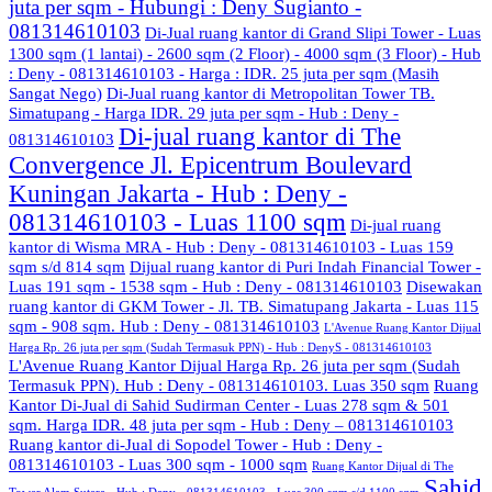
juta per sqm - Hubungi : Deny Sugianto -
081314610103
Di-Jual ruang kantor di Grand Slipi Tower - Luas
1300 sqm (1 lantai) - 2600 sqm (2 Floor) - 4000 sqm (3 Floor) - Hub
: Deny - 081314610103 - Harga : IDR. 25 juta per sqm (Masih
Sangat Nego)
Di-Jual ruang kantor di Metropolitan Tower TB.
Simatupang - Harga IDR. 29 juta per sqm - Hub : Deny -
Di-jual ruang kantor di The
081314610103
Convergence Jl. Epicentrum Boulevard
Kuningan Jakarta - Hub : Deny -
081314610103 - Luas 1100 sqm
Di-jual ruang
kantor di Wisma MRA - Hub : Deny - 081314610103 - Luas 159
sqm s/d 814 sqm
Dijual ruang kantor di Puri Indah Financial Tower -
Luas 191 sqm - 1538 sqm - Hub : Deny - 081314610103
Disewakan
ruang kantor di GKM Tower - Jl. TB. Simatupang Jakarta - Luas 115
sqm - 908 sqm. Hub : Deny - 081314610103
L'Avenue Ruang Kantor Dijual
Harga Rp. 26 juta per sqm (Sudah Termasuk PPN) - Hub : DenyS - 081314610103
L'Avenue Ruang Kantor Dijual Harga Rp. 26 juta per sqm (Sudah
Termasuk PPN). Hub : Deny - 081314610103. Luas 350 sqm
Ruang
Kantor Di-Jual di Sahid Sudirman Center - Luas 278 sqm & 501
sqm. Harga IDR. 48 juta per sqm - Hub : Deny – 081314610103
Ruang kantor di-Jual di Sopodel Tower - Hub : Deny -
081314610103 - Luas 300 sqm - 1000 sqm
Ruang Kantor Dijual di The
Sahid