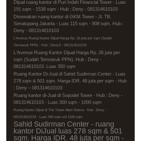
Dijual ruang kantor di Puri Indah Financial Tower - Luas
191 sqm - 1538 sqm - Hub : Deny - 081314610103
Disewakan ruang kantor di GKM Tower - Jl. TB.
Simatupang Jakarta - Luas 115 sqm - 908 sqm. Hub :
Deny - 081314610103
L'Avenue Ruang Kantor Dijual Harga Rp. 26 juta per sqm (Sudah
Termasuk PPN) - Hub : DenyS - 081314610103
L'Avenue Ruang Kantor Dijual Harga Rp. 26 juta per
sqm (Sudah Termasuk PPN). Hub : Deny -
081314610103. Luas 350 sqm
Ruang Kantor Di-Jual di Sahid Sudirman Center - Luas
278 sqm & 501 sqm. Harga IDR. 48 juta per sqm - Hub
: Deny – 081314610103
Ruang kantor di-Jual di Sopodel Tower - Hub : Deny -
081314610103 - Luas 300 sqm - 1000 sqm
Ruang Kantor Dijual di The Tower Alam Sutera - Hub : Deny -
081314610103 - Luas 300 sqm s/d 1100 sqm
Sahid Sudirman Center - ruang
kantor DiJual luas 278 sqm & 501
sqm. Harga IDR. 48 juta per sqm -