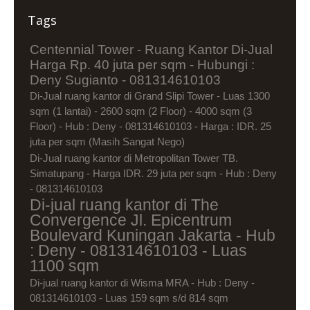
Tags
Centennial Tower - Ruang Kantor Di-Jual
Harga Rp. 40 juta per sqm - Hubungi :
Deny Sugianto - 081314610103
Di-Jual ruang kantor di Grand Slipi Tower - Luas 1300
sqm (1 lantai) - 2600 sqm (2 Floor) - 4000 sqm (3
Floor) - Hub : Deny - 081314610103 - Harga : IDR. 25
juta per sqm (Masih Sangat Nego)
Di-Jual ruang kantor di Metropolitan Tower TB.
Simatupang - Harga IDR. 29 juta per sqm - Hub : Deny
- 081314610103
Di-jual ruang kantor di The
Convergence Jl. Epicentrum
Boulevard Kuningan Jakarta - Hub
: Deny - 081314610103 - Luas
1100 sqm
Di-jual ruang kantor di Wisma MRA - Hub : Deny -
081314610103 - Luas 159 sqm s/d 814 sqm