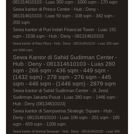
081314610103 - Luas 300 sqm - 1000 sqm - 170 sqm
Sewa kantor di Prince Center - Hub : Deny -
081314610103 - Luas 50 sqm - 108 sqm - 342 sqm -
200 sqm
Sewa kantor di Puri Indah Financial Tower - Luas 191
sqm - 1538 sqm - Hub : Deny - 081314610103
Sewa kantor di Ratu Plaza - Hub : Deny - 081314610103 - Luas 250 sqm
s/d 3000 sqm
Sewa Kantor di Sahid Sudirman Center -
Hub : Deny - 081314610103 - Luas 280
sqm - 266 sqm - 436 sqm - 449 sqm -
(1432 sqm) - 278 sqm - 276 sqm - 445
sqm - 446 sqm - (1446 sqm) - 2879 sqm
Sewa kantor di Sahid Sudirman Center - Jl. Jend.
Sudirman Jakarta Pusat - Luas 280 sqm - 1446 sqm -
Hub : Deny (08134610103)
Sewa kantor di Sampoerna Strategic Square - Hub :
Deny - 081314610103 - Luas 106 sqm - 201 sqm - 185
sqm - 659 sqm - 1206 sqm
Sewa kantor di Sentral Senayan - Hub : Deny - 081314610103 - Luas 300