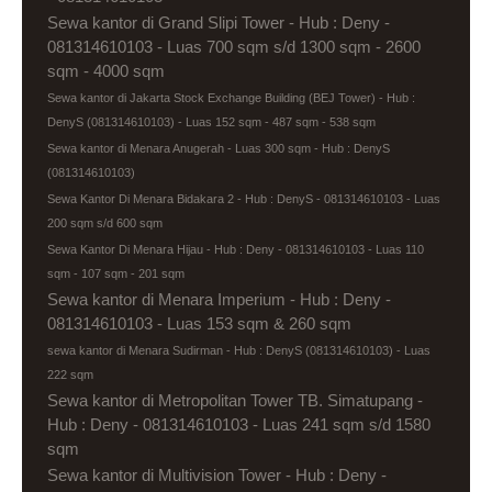
Sewa kantor di Grand Slipi Tower - Hub : Deny -
081314610103 - Luas 700 sqm s/d 1300 sqm - 2600
sqm - 4000 sqm
Sewa kantor di Jakarta Stock Exchange Building (BEJ Tower) - Hub :
DenyS (081314610103) - Luas 152 sqm - 487 sqm - 538 sqm
Sewa kantor di Menara Anugerah - Luas 300 sqm - Hub : DenyS
(081314610103)
Sewa Kantor Di Menara Bidakara 2 - Hub : DenyS - 081314610103 - Luas
200 sqm s/d 600 sqm
Sewa Kantor Di Menara Hijau - Hub : Deny - 081314610103 - Luas 110
sqm - 107 sqm - 201 sqm
Sewa kantor di Menara Imperium - Hub : Deny -
081314610103 - Luas 153 sqm & 260 sqm
sewa kantor di Menara Sudirman - Hub : DenyS (081314610103) - Luas
222 sqm
Sewa kantor di Metropolitan Tower TB. Simatupang -
Hub : Deny - 081314610103 - Luas 241 sqm s/d 1580
sqm
Sewa kantor di Multivision Tower - Hub : Deny -