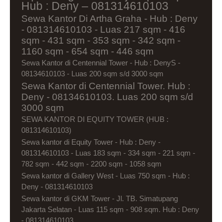
Hub : Deny – 081314610103
Sewa Kantor Di Artha Graha - Hub : Deny
- 081314610103 - Luas 217 sqm - 416
sqm - 431 sqm - 353 sqm - 342 sqm -
1160 sqm - 654 sqm - 446 sqm
Sewa Kantor di Centennial Tower - Hub : DenyS -
08134610103 - Luas 200 sqm s/d 3000 sqm
Sewa Kantor di Centennial Tower. Hub :
Deny - 08134610103. Luas 200 sqm s/d
3000 sqm
SEWA KANTOR DI EQUITY TOWER (HUB :
081314610103)
Sewa kantor di Equity Tower - Hub : Deny -
081314610103 - Luas 183 sqm - 334 sqm - 221 sqm -
782 sqm - 442 sqm - 2200 sqm - 1058 sqm
Sewa kantor di Gallery West - Luas 750 sqm - Hub :
Deny - 081314610103
Sewa kantor di GKM Tower - Jl. TB. Simatupang
Jakarta Selatan - Luas 115 sqm - 908 sqm. Hub : Deny
- 081314610103