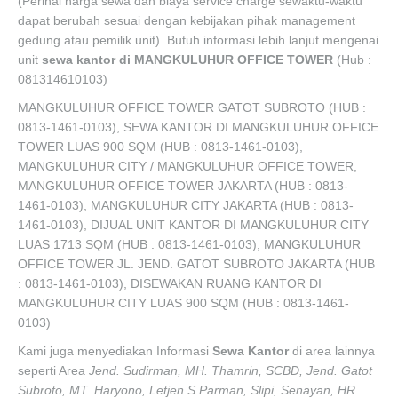
(Perihal harga sewa dan biaya service charge sewaktu-waktu
dapat berubah sesuai dengan kebijakan pihak management
gedung atau pemilik unit). Butuh informasi lebih lanjut mengenai
unit
sewa kantor di MANGKULUHUR OFFICE TOWER
(Hub :
081314610103)
MANGKULUHUR OFFICE TOWER GATOT SUBROTO (HUB :
0813-1461-0103), SEWA KANTOR DI MANGKULUHUR OFFICE
TOWER LUAS 900 SQM (HUB : 0813-1461-0103),
MANGKULUHUR CITY / MANGKULUHUR OFFICE TOWER,
MANGKULUHUR OFFICE TOWER JAKARTA (HUB : 0813-
1461-0103), MANGKULUHUR CITY JAKARTA (HUB : 0813-
1461-0103), DIJUAL UNIT KANTOR DI MANGKULUHUR CITY
LUAS 1713 SQM (HUB : 0813-1461-0103), MANGKULUHUR
OFFICE TOWER JL. JEND. GATOT SUBROTO JAKARTA (HUB
: 0813-1461-0103), DISEWAKAN RUANG KANTOR DI
MANGKULUHUR CITY LUAS 900 SQM (HUB : 0813-1461-
0103)
Kami juga menyediakan Informasi
Sewa Kantor
di area lainnya
seperti Area
Jend. Sudirman, MH. Thamrin, SCBD, Jend. Gatot
Subroto, MT. Haryono, Letjen S Parman, Slipi, Senayan, HR.