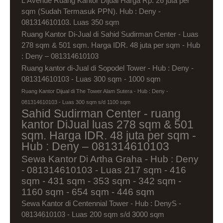
L'Avenue Ruang Kantor Dijual Harga Rp. 26 juta per
sqm (Sudah Termasuk PPN). Hub : Deny -
081314610103. Luas 350 sqm
Ruang Kantor Di-Jual di Sahid Sudirman Center - Luas
278 sqm & 501 sqm. Harga IDR. 48 juta per sqm - Hub
: Deny – 081314610103
Ruang kantor di-Jual di Sopodel Tower - Hub : Deny -
081314610103 - Luas 300 sqm - 1000 sqm
Ruang Kantor Dijual di The Tower Alam Sutera - Hub : Deny -
081314610103 - Luas 300 sqm s/d 1100 sqm
Sahid Sudirman Center - ruang
kantor DiJual luas 278 sqm & 501
sqm. Harga IDR. 48 juta per sqm -
Hub : Deny – 081314610103
Sewa Kantor Di Artha Graha - Hub : Deny
- 081314610103 - Luas 217 sqm - 416
sqm - 431 sqm - 353 sqm - 342 sqm -
1160 sqm - 654 sqm - 446 sqm
Sewa Kantor di Centennial Tower - Hub : DenyS -
08134610103 - Luas 200 sqm s/d 3000 sqm