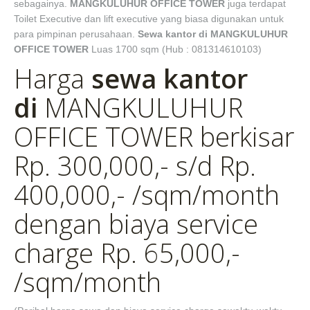
sebagainya.
MANGKULUHUR OFFICE TOWER
juga terdapat
Toilet Executive dan lift executive yang biasa digunakan untuk
para pimpinan perusahaan.
Sewa kantor di MANGKULUHUR
OFFICE TOWER
Luas 1700 sqm (Hub : 081314610103)
Harga
sewa kantor
di
MANGKULUHUR
OFFICE TOWER berkisar
Rp. 300,000,- s/d Rp.
400,000,- /sqm/month
dengan biaya service
charge Rp. 65,000,-
/sqm/month