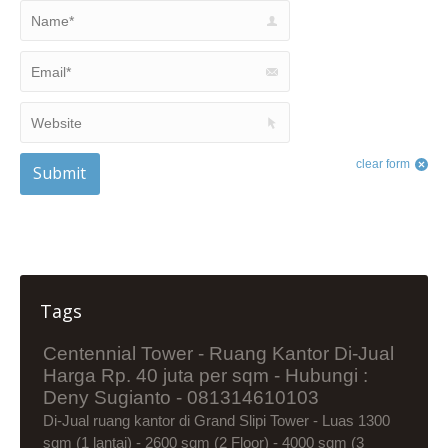
Name *
Email *
Website
clear form
Submit
Tags
Centennial Tower - Ruang Kantor Di-Jual
Harga Rp. 40 juta per sqm - Hubungi :
Deny Sugianto - 081314610103
Di-Jual ruang kantor di Grand Slipi Tower - Luas 1300
sqm (1 lantai) - 2600 sqm (2 Floor) - 4000 sqm (3