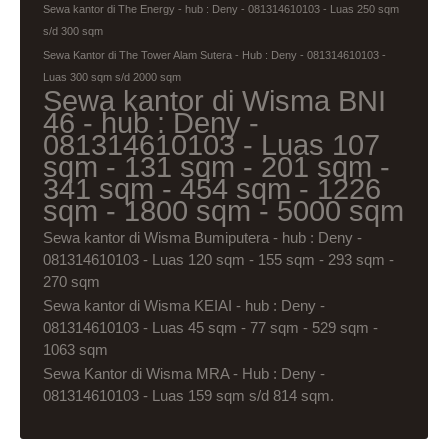
Sewa kantor di The Energy - hub : Deny - 081314610103 - Luas 250 sqm
s/d 300 sqm
Sewa Kantor di The Tower Alam Sutera - Hub : Deny - 081314610103 -
Luas 300 sqm s/d 2000 sqm
Sewa kantor di Wisma BNI
46 - hub : Deny -
081314610103 - Luas 107
sqm - 131 sqm - 201 sqm -
341 sqm - 454 sqm - 1226
sqm - 1800 sqm - 5000 sqm
Sewa kantor di Wisma Bumiputera - hub : Deny -
081314610103 - Luas 120 sqm - 155 sqm - 293 sqm -
270 sqm
Sewa kantor di Wisma KEIAI - hub : Deny -
081314610103 - Luas 45 sqm - 77 sqm - 529 sqm -
1063 sqm
Sewa Kantor di Wisma MRA - Hub : Deny -
081314610103 - Luas 159 sqm s/d 814 sqm.