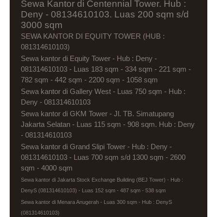
Sewa Kantor di Centennial Tower. Hub :
Deny - 08134610103. Luas 200 sqm s/d
3000 sqm
SEWA KANTOR DI EQUITY TOWER (HUB :
081314610103)
Sewa kantor di Equity Tower - Hub : Deny -
081314610103 - Luas 183 sqm - 334 sqm - 221 sqm -
782 sqm - 442 sqm - 2200 sqm - 1058 sqm
Sewa kantor di Gallery West - Luas 750 sqm - Hub :
Deny - 081314610103
Sewa kantor di GKM Tower - Jl. TB. Simatupang
Jakarta Selatan - Luas 115 sqm - 908 sqm. Hub : Deny
- 081314610103
Sewa kantor di Grand Slipi Tower - Hub : Deny -
081314610103 - Luas 700 sqm s/d 1300 sqm - 2600
sqm - 4000 sqm
Sewa kantor di Jakarta Stock Exchange Building (BEJ Tower) - Hub :
DenyS (081314610103) - Luas 152 sqm - 487 sqm - 538 sqm
Sewa kantor di Menara Anugerah - Luas 300 sqm - Hub : DenyS
(081314610103)