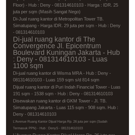
Floor) - Hub : Deny - 081314610103 - Harga : IDR. 25
juta per sqm (Masih Sangat Nego)
Di-Jual ruang kantor di Metropolitan Tower TB.
Simatupang - Harga IDR. 29 juta per sqm - Hub : Deny
- 081314610103
Di-jual ruang kantor di The
Convergence Jl. Epicentrum
Boulevard Kuningan Jakarta - Hub
: Deny - 081314610103 - Luas
1100 sqm
Di-jual ruang kantor di Wisma MRA - Hub : Deny -
081314610103 - Luas 159 sqm s/d 814 sqm
Dijual ruang kantor di Puri Indah Financial Tower - Luas
191 sqm - 1538 sqm - Hub : Deny - 081314610103
Disewakan ruang kantor di GKM Tower - Jl. TB.
Simatupang Jakarta - Luas 115 sqm - 908 sqm. Hub :
Deny - 081314610103
L'Avenue Ruang Kantor Dijual Harga Rp. 26 juta per sqm (Sudah
Termasuk PPN) - Hub : DenyS - 081314610103