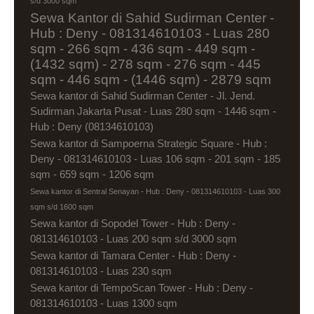
s/d 3000 sqm
Sewa Kantor di Sahid Sudirman Center -
Hub : Deny - 081314610103 - Luas 280
sqm - 266 sqm - 436 sqm - 449 sqm -
(1432 sqm) - 278 sqm - 276 sqm - 445
sqm - 446 sqm - (1446 sqm) - 2879 sqm
Sewa kantor di Sahid Sudirman Center - Jl. Jend.
Sudirman Jakarta Pusat - Luas 280 sqm - 1446 sqm -
Hub : Deny (08134610103)
Sewa kantor di Sampoerna Strategic Square - Hub :
Deny - 081314610103 - Luas 106 sqm - 201 sqm - 185
sqm - 659 sqm - 1206 sqm
Sewa kantor di Sentral Senayan - Hub : Deny - 081314610103 - Luas 300
sqm s/d 1600 sqm
Sewa kantor di Sopodel Tower - Hub : Deny -
081314610103 - Luas 200 sqm s/d 3000 sqm
Sewa kantor di Tamara Center - Hub : Deny -
081314610103 - Luas 230 sqm
Sewa kantor di TempoScan Tower - Hub : Deny -
081314610103 - Luas 1300 sqm