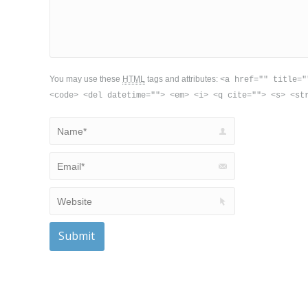
You may use these
HTML
tags and attributes:
<a href="" title="
<code> <del datetime=""> <em> <i> <q cite=""> <s> <st
Name *
Email *
Website
Submit