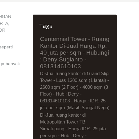
INGAN
RTA,
Tags
TOR
Centennial Tower - Ruang
Kantor Di-Jual Harga Rp.
seperti
40 juta per sqm - Hubungi
: Deny Sugianto -
gga banyak
081314610103
Di-Jual ruang kantor di Grand Slipi
Tower - Luas 1300 sqm (1 lantai) -
2600 sqm (2 Floor) - 4000 sqm (3
Floor) - Hub : Deny -
081314610103 - Harga : IDR. 25
juta per sqm (Masih Sangat Nego)
Di-Jual ruang kantor di
Metropolitan Tower TB.
Simatupang - Harga IDR. 29 juta
per sqm - Hub : Deny -