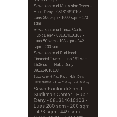
Sewa kantor di Multivision Tower -
Hub : Deny - 081314610103 -
Luas 300 sqm - 1000 sqm - 170
sqm
Sewa kantor di Prince Center -
Hub : Deny - 081314610103 -
Luas 50 sqm - 108 sqm - 342
sqm - 200 sqm
Sewa kantor di Puri Indah
Financial Tower - Luas 191 sqm -
1538 sqm - Hub : Deny -
081314610103
Sewa kantor di Ratu Plaza - Hub : Deny -
081314610103 - Luas 250 sqm s/d 3000 sqm
Sewa Kantor di Sahid
Sudirman Center - Hub :
Deny - 081314610103 -
Luas 280 sqm - 266 sqm
- 436 sqm - 449 sqm -