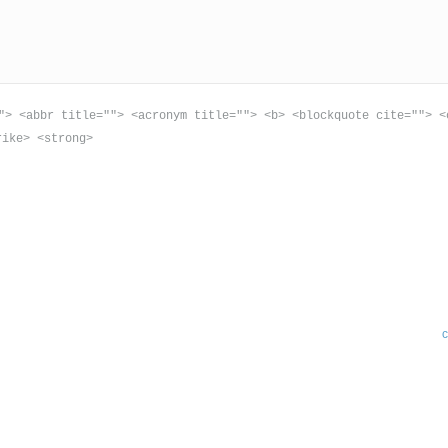
"> <abbr title=""> <acronym title=""> <b> <blockquote cite=""> <
rike> <strong>
c