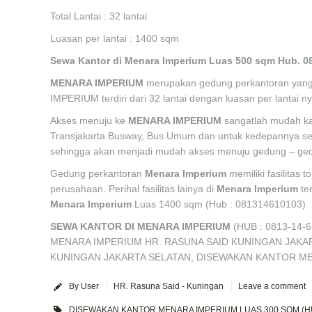
Total Lantai : 32 lantai
Luasan per lantai : 1400 sqm
Sewa Kantor di Menara Imperium Luas 500 sqm Hub. 
MENARA IMPERIUM
merupakan gedung perkantoran yang b
IMPERIUM terdiri dari 32 lantai dengan luasan per lantai n
Akses menuju ke
MENARA IMPERIUM
sangatlah mudah kar
Transjakarta Busway, Bus Umum dan untuk kedepannya sep
sehingga akan menjadi mudah akses menuju gedung – gedu
Gedung perkantoran
Menara Imperium
memiliki fasilitas 
perusahaan. Perihal fasilitas lainya di
Menara Imperium
te
Menara Imperium
Luas 1400 sqm (Hub : 081314610103)
SEWA KANTOR DI MENARA IMPERIUM
(HUB : 0813-14-
MENARA IMPERIUM HR. RASUNA SAID KUNINGAN JAKAR
KUNINGAN JAKARTA SELATAN, DISEWAKAN KANTOR MENA
By User
HR. Rasuna Said - Kuningan
Leave a comment
DISEWAKAN KANTOR MENARA IMPERIUM LUAS 300 SQM (HUB