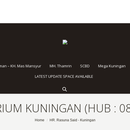
rman – KH. Mas Mansyur
MH. Thamrin
SCBD
Mega Kuningan
LATEST UPDATE SPACE AVAILABLE
IUM KUNINGAN (HUB : 08
Home
HR. Rasuna Said - Kuningan