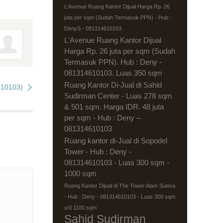
L'Avenue Ruang Kantor Dijual Harga Rp. 26
juta per sqm (Sudah Termasuk PPN) - Hub :
DenyS - 081314610103
L'Avenue Ruang Kantor Dijual
Harga Rp. 26 juta per sqm (Sudah
Termasuk PPN). Hub : Deny -
081314610103. Luas 350 sqm
Ruang Kantor Di-Jual di Sahid
10103)
Sudirman Center - Luas 278 sqm
& 501 sqm. Harga IDR. 48 juta
per sqm - Hub : Deny –
081314610103
Ruang kantor di-Jual di Sopodel
Tower - Hub : Deny -
081314610103 - Luas 300 sqm -
1000 sqm
Ruang Kantor Dijual di The Tower Alam Sutera
- Hub : Deny - 081314610103 - Luas 300 sqm
s/d 1100 sqm
Sahid Sudirman