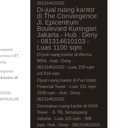
081314610103
Di-jual ruang kantor
di The Convergence
Jl. Epicentrum
Boulevard Kuningan
Jakarta - Hub : Deny
- 081314610103 -
Luas 1100 sqm
seperti
Di-jual ruang kantor di Wisma
kereta LRT
MRA - Hub : Deny -
rta.
081314610103 - Luas 159 sqm
pimpinan
s/d 814 sqm
kantor di
Dijual ruang kantor di Puri Indah
Financial Tower - Luas 191 sqm -
1538 sqm - Hub : Deny -
0103),
081314610103
 IMPERIUM
Disewakan ruang kantor di GKM
Tower - Jl. TB. Simatupang
Jakarta - Luas 115 sqm - 908
sqm. Hub : Deny - 081314610103