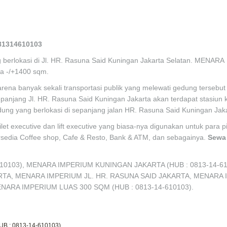
081314610103
erlokasi di Jl. HR. Rasuna Said Kuningan Jakarta Selatan. MENARA
ya -/+1400 sqm.
ena banyak sekali transportasi publik yang melewati gedung tersebut 
anjang Jl. HR. Rasuna Said Kuningan Jakarta akan terdapat stasiun 
ng yang berlokasi di sepanjang jalan HR. Rasuna Said Kuningan Jaka
toilet executive dan lift executive yang biasa-nya digunakan untuk para 
rsedia Coffee shop, Cafe & Resto, Bank & ATM, dan sebagainya.
Sewa 
610103), MENARA IMPERIUM KUNINGAN JAKARTA (HUB : 0813-14-61
TA, MENARA IMPERIUM JL. HR. RASUNA SAID JAKARTA, MENARA
RA IMPERIUM LUAS 300 SQM (HUB : 0813-14-610103).
 : 0813-14-610103)