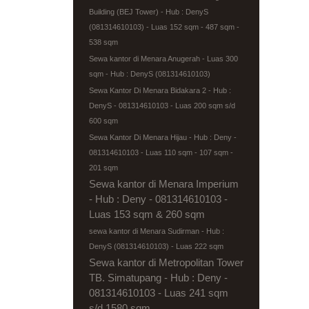
Building (BEJ Tower) - Hub : DenyS
(081314610103) - Luas 152 sqm - 487 sqm -
538 sqm
Sewa kantor di Menara Anugerah - Luas 300
sqm - Hub : DenyS (081314610103)
Sewa Kantor Di Menara Bidakara 2 - Hub :
DenyS - 081314610103 - Luas 200 sqm s/d
600 sqm
Sewa Kantor Di Menara Hijau - Hub : Deny -
081314610103 - Luas 110 sqm - 107 sqm -
201 sqm
Sewa kantor di Menara Imperium
- Hub : Deny - 081314610103 -
Luas 153 sqm & 260 sqm
sewa kantor di Menara Sudirman - Hub :
DenyS (081314610103) - Luas 222 sqm
Sewa kantor di Metropolitan Tower
TB. Simatupang - Hub : Deny -
081314610103 - Luas 241 sqm
s/d 1580 sqm