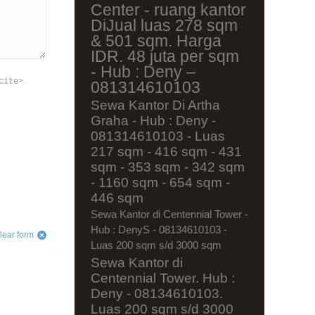
Center - ruang kantor
DiJual luas 278 sqm
& 501 sqm. Harga
IDR. 48 juta per sqm
- Hub : Deny –
cite>
081314610103
Sewa Kantor Di Artha
Graha - Hub : Deny -
081314610103 - Luas
217 sqm - 416 sqm - 431
sqm - 353 sqm - 342 sqm
- 1160 sqm - 654 sqm -
446 sqm
Sewa Kantor di Centennial Tower -
Hub : DenyS - 08134610103 -
lear form
Luas 200 sqm s/d 3000 sqm
Sewa Kantor di
Centennial Tower. Hub :
Deny - 08134610103.
Luas 200 sqm s/d 3000