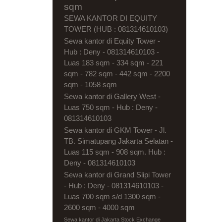
sqm
SEWA KANTOR DI EQUITY
TOWER (HUB : 081314610103)
Sewa kantor di Equity Tower -
Hub : Deny - 081314610103 -
Luas 183 sqm - 334 sqm - 221
sqm - 782 sqm - 442 sqm - 2200
sqm - 1058 sqm
Sewa kantor di Gallery West -
Luas 750 sqm - Hub : Deny -
081314610103
Sewa kantor di GKM Tower - Jl.
TB. Simatupang Jakarta Selatan -
Luas 115 sqm - 908 sqm. Hub :
Deny - 081314610103
Sewa kantor di Grand Slipi Tower
- Hub : Deny - 081314610103 -
Luas 700 sqm s/d 1300 sqm -
2600 sqm - 4000 sqm
Sewa kantor di Jakarta Stock Exchange