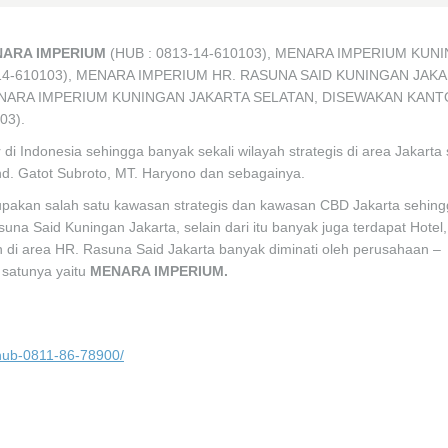
NARA IMPERIUM
(HUB : 0813-14-610103), MENARA IMPERIUM KUN
-14-610103), MENARA IMPERIUM HR. RASUNA SAID KUNINGAN JAKA
ENARA IMPERIUM KUNINGAN JAKARTA SELATAN, DISEWAKAN KAN
03).
di Indonesia sehingga banyak sekali wilayah strategis di area Jakarta 
nd. Gatot Subroto, MT. Haryono dan sebagainya.
upakan salah satu kawasan strategis dan kawasan CBD Jakarta sehin
na Said Kuningan Jakarta, selain dari itu banyak juga terdapat Hotel,
di area HR. Rasuna Said Jakarta banyak diminati oleh perusahaan –
 satunya yaitu
MENARA IMPERIUM.
-hub-0811-86-78900/