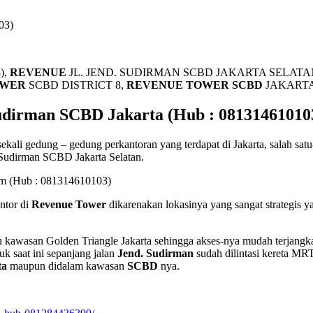
03)
),
REVENUE
JL. JEND. SUDIRMAN SCBD JAKARTA SELATA
OWER
SCBD DISTRICT 8,
REVENUE TOWER SCBD
JAKARTA 
Sudirman SCBD Jakarta (Hub : 08131461010
ekali gedung – gedung perkantoran yang terdapat di Jakarta, salah sat
. Sudirman SCBD Jakarta Selatan.
m (Hub : 081314610103)
ntor di
Revenue Tower
dikarenakan lokasinya yang sangat strategis y
 kawasan Golden Triangle Jakarta sehingga akses-nya mudah terjangka
uk saat ini sepanjang jalan
Jend. Sudirman
sudah dilintasi kereta M
ta
maupun didalam kawasan
SCBD
nya.