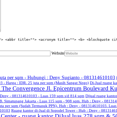
"> <abbr title=""> <acronym title=""> <b> <blockquote ci
Website
 juta per sqm - Hubungi : Deny Sugianto - 081314610103
3 - Harga : IDR. 25 juta per sqm (Masih Sangat Nego)
Di-Jual ruang ka
di The Convergence Jl. Epicentrum Boulevard K
: Deny - 081314610103 - Luas 159 sqm s/d 814 sqm
Dijual ruang kanto
B. Simatupang Jakarta - Luas 115 sqm - 908 sqm. Hub : Deny - 08131
juta per sqm (Sudah Termasuk PPN). Hub : Deny - 081314610103. Lua
610103
Ruang kantor di-Jual di Sopodel Tower - Hub : Deny - 081314
Center - ruang kantor DiJual luas 278 sqm & 5