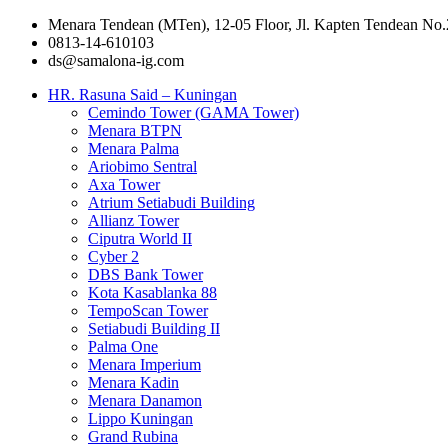
Menara Tendean (MTen), 12-05 Floor, Jl. Kapten Tendean No.
0813-14-610103
ds@samalona-ig.com
HR. Rasuna Said – Kuningan
Cemindo Tower (GAMA Tower)
Menara BTPN
Menara Palma
Ariobimo Sentral
Axa Tower
Atrium Setiabudi Building
Allianz Tower
Ciputra World II
Cyber 2
DBS Bank Tower
Kota Kasablanka 88
TempoScan Tower
Setiabudi Building II
Palma One
Menara Imperium
Menara Kadin
Menara Danamon
Lippo Kuningan
Grand Rubina