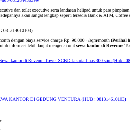
cbd-hub-081284436399/
 executive dan toilet executive serta landasan helipad untuk para pimp
edepannya akan sangat lengkap seperti tersedia Bank & ATM, Coffee s
 : 081314610103)
month dengan biaya service charge Rp. 90.000,- /sqm/month
(Perihal 
tuh informasi lebih lanjut mengenai unit
sewa kantor di Revenue T
Sewa kantor di Revenur Tower SCBD Jakarta Luas 300 sqm (Hub : 
EWA KANTOR DI GEDUNG VENTURA (HUB : 081314610103)
*