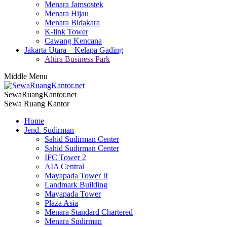
Menara Jamsostek
Menara Hijau
Menara Bidakara
K-link Tower
Cawang Kencana
Jakarta Utara – Kelapa Gading
Altira Business Park
Middle Menu
SewaRuangKantor.net
Sewa Ruang Kantor
Home
Jend. Sudirman
Sahid Sudirman Center
Sahid Sudirman Center
IFC Tower 2
AIA Central
Mayapada Tower II
Landmark Building
Mayapada Tower
Plaza Asia
Menara Standard Chartered
Menara Sudirman