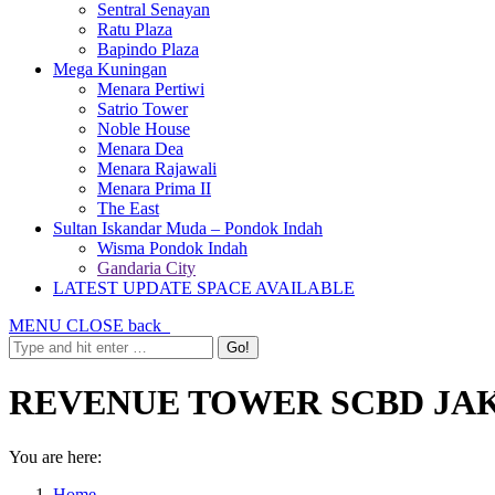
Sentral Senayan
Ratu Plaza
Bapindo Plaza
Mega Kuningan
Menara Pertiwi
Satrio Tower
Noble House
Menara Dea
Menara Rajawali
Menara Prima II
The East
Sultan Iskandar Muda – Pondok Indah
Wisma Pondok Indah
Gandaria City
LATEST UPDATE SPACE AVAILABLE
MENU
CLOSE
back
REVENUE TOWER SCBD JAKAR
You are here:
Home