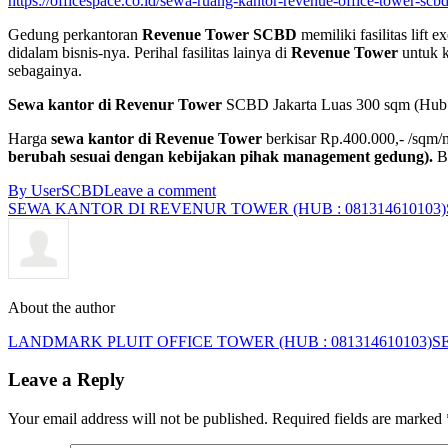
https://officespace.co.id/sewa-ruang-kantor-revenue-office-tower-s
Gedung perkantoran
Revenue Tower SCBD
memiliki fasilitas lift
didalam bisnis-nya. Perihal fasilitas lainya di
Revenue Tower
untuk k
sebagainya.
Sewa kantor di Revenur Tower
SCBD Jakarta Luas 300 sqm (Hub
Harga
sewa kantor di
Revenue Tower
berkisar Rp.400.000,- /sqm/
berubah sesuai dengan kebijakan pihak management gedung).
Bu
By User
SCBD
Leave a comment
SEWA KANTOR DI REVENUR TOWER (HUB : 081314610103)
About the author
LANDMARK PLUIT OFFICE TOWER (HUB : 081314610103)
S
Leave a Reply
Your email address will not be published. Required fields are marked