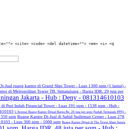
te=""> <cite> <code> <del datetime=""> <em> <i> <q
Di-Jual ruang kantor di Grand Slipi Tower - Luas 1300 sqm (1 lantai) -
ntor di Metropolitan Tower TB. Simatupang - Harga IDR. 29 juta per
uningan Jakarta - Hub : Deny - 081314610103
r di Puri Indah Financial Tower - Luas 191 sqm - 1538 sqm - Hub :
4610103
L'Avenue Ruang Kantor Dijual Harga Rp. 26 juta per sqm (Sudah Termasuk PPN) -
s 350 sqm
Ruang Kantor Di-Jual di Sahid Sudirman Center - Luas 278
610103 - Luas 300 sqm - 1000 sqm
Ruang Kantor Dijual di The Tower Alam Sutera
01 sqm. Harga IDR. 48 juta per sqm - Hub :