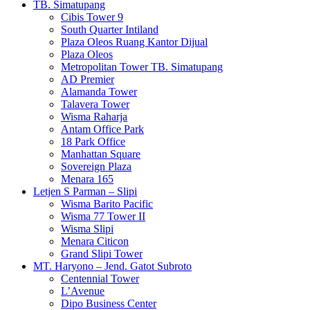
TB. Simatupang
Cibis Tower 9
South Quarter Intiland
Plaza Oleos Ruang Kantor Dijual
Plaza Oleos
Metropolitan Tower TB. Simatupang
AD Premier
Alamanda Tower
Talavera Tower
Wisma Raharja
Antam Office Park
18 Park Office
Manhattan Square
Sovereign Plaza
Menara 165
Letjen S Parman – Slipi
Wisma Barito Pacific
Wisma 77 Tower II
Wisma Slipi
Menara Citicon
Grand Slipi Tower
MT. Haryono – Jend. Gatot Subroto
Centennial Tower
L’Avenue
Dipo Business Center