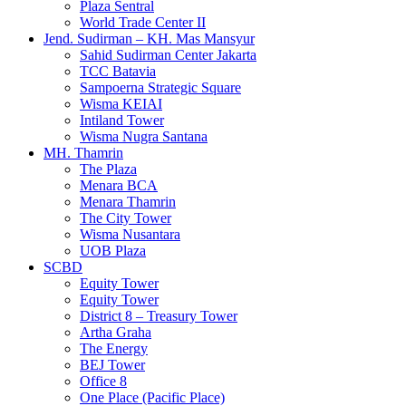
Plaza Sentral
World Trade Center II
Jend. Sudirman – KH. Mas Mansyur
Sahid Sudirman Center Jakarta
TCC Batavia
Sampoerna Strategic Square
Wisma KEIAI
Intiland Tower
Wisma Nugra Santana
MH. Thamrin
The Plaza
Menara BCA
Menara Thamrin
The City Tower
Wisma Nusantara
UOB Plaza
SCBD
Equity Tower
Equity Tower
District 8 – Treasury Tower
Artha Graha
The Energy
BEJ Tower
Office 8
One Place (Pacific Place)