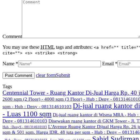
Comment
You may use these
HTML
tags and attributes:
<a href="" title="
cite=""> <s> <strike> <strong>
Name *
Email *
clear form
Submit
Tags
Centennial Tower - Ruang Kantor Di-Jual Harga Rp. 40
2600 sqm (2 Floor) - 4000 sqm (3 Floor) - Hub : Deny - 08131461010
Di-jual ruang kantor 
sqm - Hub : Deny - 081314610103
- Luas 1100 sqm
Di-jual ruang kantor di Wisma MRA - Hub 
Deny - 081314610103
Disewakan ruang kantor di GKM Tower - Jl. T
L'Avenue Ruang Kantor Dijual Harga Rp. 26 
Hub : DenyS - 081314610103
sqm & 501 sqm. Harga IDR. 48 juta per sqm - Hub : Deny – 081314
Sahid Sudirman 