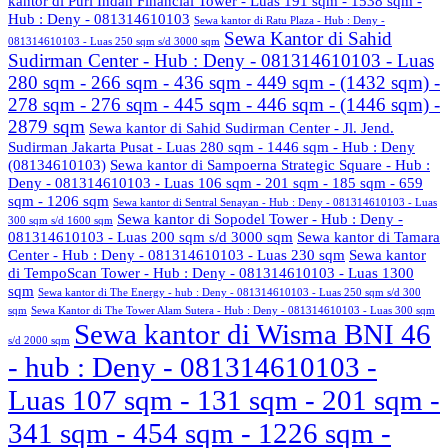
kantor di Puri Indah Financial Tower - Luas 191 sqm - 1538 sqm -
Hub : Deny - 081314610103
Sewa kantor di Ratu Plaza - Hub : Deny -
Sewa Kantor di Sahid
081314610103 - Luas 250 sqm s/d 3000 sqm
Sudirman Center - Hub : Deny - 081314610103 - Luas
280 sqm - 266 sqm - 436 sqm - 449 sqm - (1432 sqm) -
278 sqm - 276 sqm - 445 sqm - 446 sqm - (1446 sqm) -
2879 sqm
Sewa kantor di Sahid Sudirman Center - Jl. Jend.
Sudirman Jakarta Pusat - Luas 280 sqm - 1446 sqm - Hub : Deny
(08134610103)
Sewa kantor di Sampoerna Strategic Square - Hub :
Deny - 081314610103 - Luas 106 sqm - 201 sqm - 185 sqm - 659
sqm - 1206 sqm
Sewa kantor di Sentral Senayan - Hub : Deny - 081314610103 - Luas
Sewa kantor di Sopodel Tower - Hub : Deny -
300 sqm s/d 1600 sqm
081314610103 - Luas 200 sqm s/d 3000 sqm
Sewa kantor di Tamara
Center - Hub : Deny - 081314610103 - Luas 230 sqm
Sewa kantor
di TempoScan Tower - Hub : Deny - 081314610103 - Luas 1300
sqm
Sewa kantor di The Energy - hub : Deny - 081314610103 - Luas 250 sqm s/d 300
sqm
Sewa Kantor di The Tower Alam Sutera - Hub : Deny - 081314610103 - Luas 300 sqm
Sewa kantor di Wisma BNI 46
s/d 2000 sqm
- hub : Deny - 081314610103 -
Luas 107 sqm - 131 sqm - 201 sqm -
341 sqm - 454 sqm - 1226 sqm -