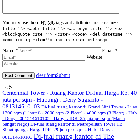
You may use these
HTML
tags and attributes:
<a href=""
title=""> <abbr title=""> <acronym title=""> <b>
<blockquote cite=""> <cite> <code> <del datetime="">
<em> <i> <q cite=""> <s> <strike> <strong>
Name *
Email *
Website
clear form
Submit
Tags
Centennial Tower - Ruang Kantor Di-Jual Harga Rp. 40
juta per sqm - Hubungi : Deny Sugianto -
081314610103
Di-Jual ruang kantor di Grand Slipi Tower - Luas
1300 sqm (1 lantai) - 2600 sqm (2 Floor) - 4000 sqm (3 Floor) - Hub
: Deny - 081314610103 - Harga : IDR. 25 juta per sqm (Masih
Sangat Nego)
Di-Jual ruang kantor di Metropolitan Tower TB.
Simatupang - Harga IDR. 29 juta per sqm - Hub : Deny -
Di-jual ruang kantor di The
081314610103