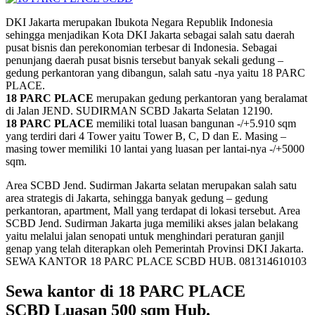
DKI Jakarta merupakan Ibukota Negara Republik Indonesia
sehingga menjadikan Kota DKI Jakarta sebagai salah satu daerah
pusat bisnis dan perekonomian terbesar di Indonesia. Sebagai
penunjang daerah pusat bisnis tersebut banyak sekali gedung –
gedung perkantoran yang dibangun, salah satu -nya yaitu 18 PARC
PLACE.
18 PARC PLACE
merupakan gedung perkantoran yang beralamat
di Jalan JEND. SUDIRMAN SCBD Jakarta Selatan 12190.
18 PARC PLACE
memiliki total luasan bangunan -/+5.910 sqm
yang terdiri dari 4 Tower yaitu Tower B, C, D dan E. Masing –
masing tower memiliki 10 lantai yang luasan per lantai-nya -/+5000
sqm.
Area SCBD Jend. Sudirman Jakarta selatan merupakan salah satu
area strategis di Jakarta, sehingga banyak gedung – gedung
perkantoran, apartment, Mall yang terdapat di lokasi tersebut. Area
SCBD Jend. Sudirman Jakarta juga memiliki akses jalan belakang
yaitu melalui jalan senopati untuk menghindari peraturan ganjil
genap yang telah diterapkan oleh Pemerintah Provinsi DKI Jakarta.
SEWA KANTOR 18 PARC PLACE SCBD HUB. 081314610103
Sewa kantor di 18 PARC PLACE
SCBD
Luasan 500 sqm Hub.