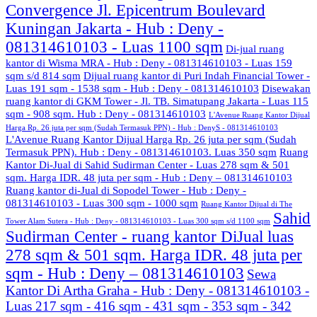
Convergence Jl. Epicentrum Boulevard
Kuningan Jakarta - Hub : Deny -
081314610103 - Luas 1100 sqm
Di-jual ruang
kantor di Wisma MRA - Hub : Deny - 081314610103 - Luas 159
sqm s/d 814 sqm
Dijual ruang kantor di Puri Indah Financial Tower -
Luas 191 sqm - 1538 sqm - Hub : Deny - 081314610103
Disewakan
ruang kantor di GKM Tower - Jl. TB. Simatupang Jakarta - Luas 115
sqm - 908 sqm. Hub : Deny - 081314610103
L'Avenue Ruang Kantor Dijual
Harga Rp. 26 juta per sqm (Sudah Termasuk PPN) - Hub : DenyS - 081314610103
L'Avenue Ruang Kantor Dijual Harga Rp. 26 juta per sqm (Sudah
Termasuk PPN). Hub : Deny - 081314610103. Luas 350 sqm
Ruang
Kantor Di-Jual di Sahid Sudirman Center - Luas 278 sqm & 501
sqm. Harga IDR. 48 juta per sqm - Hub : Deny – 081314610103
Ruang kantor di-Jual di Sopodel Tower - Hub : Deny -
081314610103 - Luas 300 sqm - 1000 sqm
Ruang Kantor Dijual di The
Sahid
Tower Alam Sutera - Hub : Deny - 081314610103 - Luas 300 sqm s/d 1100 sqm
Sudirman Center - ruang kantor DiJual luas
278 sqm & 501 sqm. Harga IDR. 48 juta per
sqm - Hub : Deny – 081314610103
Sewa
Kantor Di Artha Graha - Hub : Deny - 081314610103 -
Luas 217 sqm - 416 sqm - 431 sqm - 353 sqm - 342