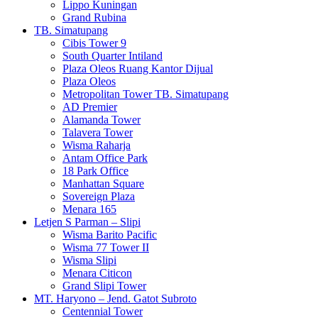
Lippo Kuningan
Grand Rubina
TB. Simatupang
Cibis Tower 9
South Quarter Intiland
Plaza Oleos Ruang Kantor Dijual
Plaza Oleos
Metropolitan Tower TB. Simatupang
AD Premier
Alamanda Tower
Talavera Tower
Wisma Raharja
Antam Office Park
18 Park Office
Manhattan Square
Sovereign Plaza
Menara 165
Letjen S Parman – Slipi
Wisma Barito Pacific
Wisma 77 Tower II
Wisma Slipi
Menara Citicon
Grand Slipi Tower
MT. Haryono – Jend. Gatot Subroto
Centennial Tower