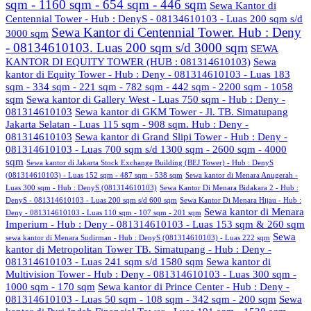
sqm - 1160 sqm - 654 sqm - 446 sqm
Sewa Kantor di
Centennial Tower - Hub : DenyS - 08134610103 - Luas 200 sqm s/d
Sewa Kantor di Centennial Tower. Hub : Deny
3000 sqm
- 08134610103. Luas 200 sqm s/d 3000 sqm
SEWA
KANTOR DI EQUITY TOWER (HUB : 081314610103)
Sewa
kantor di Equity Tower - Hub : Deny - 081314610103 - Luas 183
sqm - 334 sqm - 221 sqm - 782 sqm - 442 sqm - 2200 sqm - 1058
sqm
Sewa kantor di Gallery West - Luas 750 sqm - Hub : Deny -
081314610103
Sewa kantor di GKM Tower - Jl. TB. Simatupang
Jakarta Selatan - Luas 115 sqm - 908 sqm. Hub : Deny -
081314610103
Sewa kantor di Grand Slipi Tower - Hub : Deny -
081314610103 - Luas 700 sqm s/d 1300 sqm - 2600 sqm - 4000
sqm
Sewa kantor di Jakarta Stock Exchange Building (BEJ Tower) - Hub : DenyS
(081314610103) - Luas 152 sqm - 487 sqm - 538 sqm
Sewa kantor di Menara Anugerah -
Luas 300 sqm - Hub : DenyS (081314610103)
Sewa Kantor Di Menara Bidakara 2 - Hub :
DenyS - 081314610103 - Luas 200 sqm s/d 600 sqm
Sewa Kantor Di Menara Hijau - Hub :
Sewa kantor di Menara
Deny - 081314610103 - Luas 110 sqm - 107 sqm - 201 sqm
Imperium - Hub : Deny - 081314610103 - Luas 153 sqm & 260 sqm
Sewa
sewa kantor di Menara Sudirman - Hub : DenyS (081314610103) - Luas 222 sqm
kantor di Metropolitan Tower TB. Simatupang - Hub : Deny -
081314610103 - Luas 241 sqm s/d 1580 sqm
Sewa kantor di
Multivision Tower - Hub : Deny - 081314610103 - Luas 300 sqm -
1000 sqm - 170 sqm
Sewa kantor di Prince Center - Hub : Deny -
081314610103 - Luas 50 sqm - 108 sqm - 342 sqm - 200 sqm
Sewa