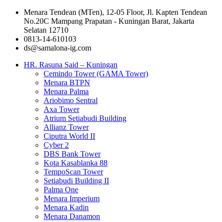
Menara Tendean (MTen), 12-05 Floor, Jl. Kapten Tendean
No.20C Mampang Prapatan - Kuningan Barat, Jakarta
Selatan 12710
0813-14-610103
ds@samalona-ig.com
HR. Rasuna Said – Kuningan
Cemindo Tower (GAMA Tower)
Menara BTPN
Menara Palma
Ariobimo Sentral
Axa Tower
Atrium Setiabudi Building
Allianz Tower
Ciputra World II
Cyber 2
DBS Bank Tower
Kota Kasablanka 88
TempoScan Tower
Setiabudi Building II
Palma One
Menara Imperium
Menara Kadin
Menara Danamon