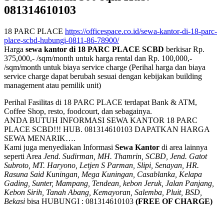
081314610103
18 PARC PLACE
https://officespace.co.id/sewa-kantor-di-18-parc-
place-scbd-hubungi-0811-86-78900/
Harga
sewa kantor di 18 PARC PLACE SCBD
berkisar Rp.
375,000,- /sqm/month untuk harga rental dan Rp. 100,000,-
/sqm/month untuk biaya service charge (Perihal harga dan biaya
service charge dapat berubah sesuai dengan kebijakan building
management atau pemilik unit)
Perihal Fasilitas di 18 PARC PLACE terdapat Bank & ATM,
Coffee Shop, resto, foodcourt, dan sebagainya.
ANDA BUTUH INFORMASI SEWA KANTOR 18 PARC
PLACE SCBD!!! HUB. 081314610103 DAPATKAN HARGA
SEWA MENARIK….
Kami juga menyediakan Informasi
Sewa Kantor
di area lainnya
seperti Area
Jend. Sudirman, MH. Thamrin, SCBD, Jend. Gatot
Subroto, MT. Haryono, Letjen S Parman, Slipi, Senayan, HR.
Rasuna Said Kuningan, Mega Kuningan, Casablanka, Kelapa
Gading, Sunter, Mampang, Tendean, kebon Jeruk, Jalan Panjang,
Kebon Sirih, Tanah Abang, Kemayoran, Salemba, Pluit, BSD,
Bekasi
bisa HUBUNGI : 081314610103
(FREE OF CHARGE)