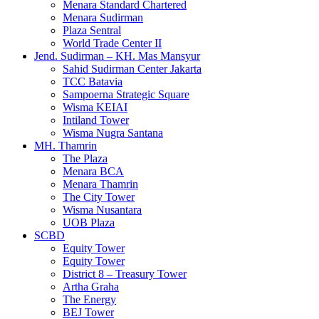
Menara Standard Chartered
Menara Sudirman
Plaza Sentral
World Trade Center II
Jend. Sudirman – KH. Mas Mansyur
Sahid Sudirman Center Jakarta
TCC Batavia
Sampoerna Strategic Square
Wisma KEIAI
Intiland Tower
Wisma Nugra Santana
MH. Thamrin
The Plaza
Menara BCA
Menara Thamrin
The City Tower
Wisma Nusantara
UOB Plaza
SCBD
Equity Tower
Equity Tower
District 8 – Treasury Tower
Artha Graha
The Energy
BEJ Tower