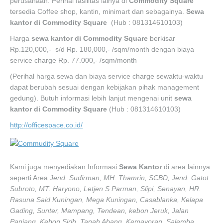
perusahaan. Perihal fasilitas lainya di
Commodity Square
tersedia Coffee shop, kantin, minimart dan sebagainya.
Sewa
kantor di Commodity Square
(Hub : 081314610103)
Harga
sewa kantor di
Commodity
Square
berkisar
Rp.120,000,- s/d Rp. 180,000,- /sqm/month dengan biaya
service charge Rp. 77.000,- /sqm/month
(Perihal harga sewa dan biaya service charge sewaktu-waktu
dapat berubah sesuai dengan kebijakan pihak management
gedung). Butuh informasi lebih lanjut mengenai unit
sewa
kantor di Commodity Square
(Hub : 081314610103)
http://officespace.co.id/
Kami juga menyediakan Informasi
Sewa Kantor
di area lainnya
seperti Area
Jend. Sudirman, MH. Thamrin, SCBD, Jend. Gatot
Subroto, MT. Haryono, Letjen S Parman, Slipi, Senayan, HR.
Rasuna Said Kuningan, Mega Kuningan, Casablanka, Kelapa
Gading, Sunter, Mampang, Tendean, kebon Jeruk, Jalan
Panjang, Kebon Sirih, Tanah Abang, Kemayoran, Salemba,