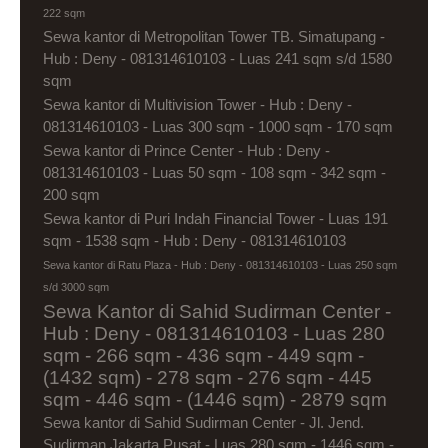
222 sqm
Sewa kantor di Metropolitan Tower TB. Simatupang -
Hub : Deny - 081314610103 - Luas 241 sqm s/d 1580
sqm
Sewa kantor di Multivision Tower - Hub : Deny -
081314610103 - Luas 300 sqm - 1000 sqm - 170 sqm
Sewa kantor di Prince Center - Hub : Deny -
081314610103 - Luas 50 sqm - 108 sqm - 342 sqm -
200 sqm
Sewa kantor di Puri Indah Financial Tower - Luas 191
sqm - 1538 sqm - Hub : Deny - 081314610103
Sewa kantor di Ratu Plaza - Hub : Deny - 081314610103 - Luas 250 sqm
s/d 3000 sqm
Sewa Kantor di Sahid Sudirman Center -
Hub : Deny - 081314610103 - Luas 280
sqm - 266 sqm - 436 sqm - 449 sqm -
(1432 sqm) - 278 sqm - 276 sqm - 445
sqm - 446 sqm - (1446 sqm) - 2879 sqm
Sewa kantor di Sahid Sudirman Center - Jl. Jend.
Sudirman Jakarta Pusat - Luas 280 sqm - 1446 sqm -