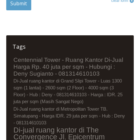
clear form
Submit
Tags
Centennial Tower - Ruang Kantor Di-Jual
Harga Rp. 40 juta per sqm - Hubungi :
Deny Sugianto - 081314610103
Di-Jual ruang kantor di Grand Slipi Tower - Luas 1300
sqm (1 lantai) - 2600 sqm (2 Floor) - 4000 sqm (3
Floor) - Hub : Deny - 081314610103 - Harga : IDR. 25
juta per sqm (Masih Sangat Nego)
Di-Jual ruang kantor di Metropolitan Tower TB.
Simatupang - Harga IDR. 29 juta per sqm - Hub : Deny
- 081314610103
Di-jual ruang kantor di The
Convergence Jl. Epicentrum