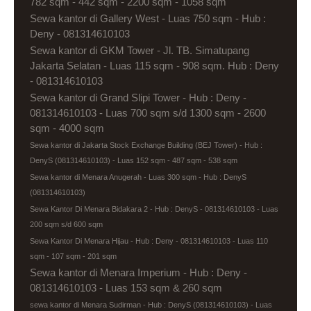
782 sqm - 442 sqm - 2200 sqm - 1058 sqm
Sewa kantor di Gallery West - Luas 750 sqm - Hub :
Deny - 081314610103
Sewa kantor di GKM Tower - Jl. TB. Simatupang
Jakarta Selatan - Luas 115 sqm - 908 sqm. Hub : Deny
- 081314610103
Sewa kantor di Grand Slipi Tower - Hub : Deny -
081314610103 - Luas 700 sqm s/d 1300 sqm - 2600
sqm - 4000 sqm
Sewa kantor di Jakarta Stock Exchange Building (BEJ Tower) - Hub :
DenyS (081314610103) - Luas 152 sqm - 487 sqm - 538 sqm
Sewa kantor di Menara Anugerah - Luas 300 sqm - Hub : DenyS
(081314610103)
Sewa Kantor Di Menara Bidakara 2 - Hub : DenyS - 081314610103 - Luas
200 sqm s/d 600 sqm
Sewa Kantor Di Menara Hijau - Hub : Deny - 081314610103 - Luas 110
sqm - 107 sqm - 201 sqm
Sewa kantor di Menara Imperium - Hub : Deny -
081314610103 - Luas 153 sqm & 260 sqm
sewa kantor di Menara Sudirman - Hub : DenyS (081314610103) - Luas