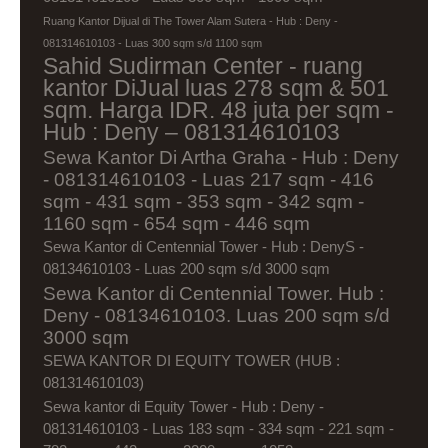
Ruang Kantor Dijual di The Tower Alam Sutera - Hub : Deny -
081314610103 - Luas 300 sqm s/d 1100 sqm
Sahid Sudirman Center - ruang
kantor DiJual luas 278 sqm & 501
sqm. Harga IDR. 48 juta per sqm -
Hub : Deny – 081314610103
Sewa Kantor Di Artha Graha - Hub : Deny
- 081314610103 - Luas 217 sqm - 416
sqm - 431 sqm - 353 sqm - 342 sqm -
1160 sqm - 654 sqm - 446 sqm
Sewa Kantor di Centennial Tower - Hub : DenyS -
08134610103 - Luas 200 sqm s/d 3000 sqm
Sewa Kantor di Centennial Tower. Hub :
Deny - 08134610103. Luas 200 sqm s/d
3000 sqm
SEWA KANTOR DI EQUITY TOWER (HUB :
081314610103)
Sewa kantor di Equity Tower - Hub : Deny -
081314610103 - Luas 183 sqm - 334 sqm - 221 sqm -