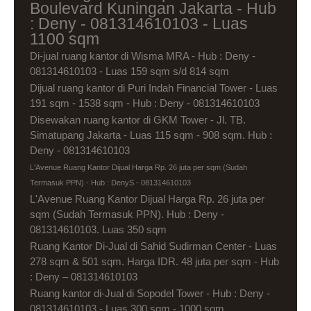
Boulevard Kuningan Jakarta - Hub
: Deny - 081314610103 - Luas
1100 sqm
Di-jual ruang kantor di Wisma MRA - Hub : Deny -
081314610103 - Luas 159 sqm s/d 814 sqm
Dijual ruang kantor di Puri Indah Financial Tower - Luas
191 sqm - 1538 sqm - Hub : Deny - 081314610103
Disewakan ruang kantor di GKM Tower - Jl. TB.
Simatupang Jakarta - Luas 115 sqm - 908 sqm. Hub :
Deny - 081314610103
L'Avenue Ruang Kantor Dijual Harga Rp. 26 juta per sqm (Sudah
Termasuk PPN) - Hub : DenyS - 081314610103
L'Avenue Ruang Kantor Dijual Harga Rp. 26 juta per
sqm (Sudah Termasuk PPN). Hub : Deny -
081314610103. Luas 350 sqm
Ruang Kantor Di-Jual di Sahid Sudirman Center - Luas
278 sqm & 501 sqm. Harga IDR. 48 juta per sqm - Hub
: Deny – 081314610103
Ruang kantor di-Jual di Sopodel Tower - Hub : Deny -
081314610103 - Luas 300 sqm - 1000 sqm