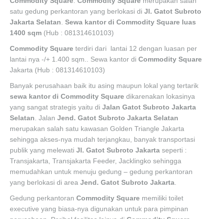
Commodity Square
.
Commodity Square
merupakan salah
satu gedung perkantoran yang berlokasi di
Jl. Gatot Subroto
Jakarta Selatan
.
Sewa
kantor di Commodity Square luas
1400 sqm
(Hub : 081314610103)
Commodity Square
terdiri dari lantai 12 dengan luasan per
lantai nya -/+ 1.400 sqm.. Sewa kantor di
Commodity Square
Jakarta (Hub : 081314610103)
Banyak perusahaan baik itu asing maupun lokal yang tertarik
sewa kantor di
Commodity Square
dikarenakan lokasinya
yang sangat strategis yaitu di
Jalan Gatot Subroto Jakarta
Selatan
. Jalan
Jend. Gatot Subroto Jakarta Selatan
merupakan salah satu kawasan Golden Triangle Jakarta
sehingga akses-nya mudah terjangkau, banyak transportasi
publik yang melewati
Jl. Gatot Subroto Jakarta
seperti :
Transjakarta, Transjakarta Feeder, Jacklingko sehingga
memudahkan untuk menuju gedung – gedung perkantoran
yang berlokasi di area
Jend. Gatot Subroto Jakarta
.
Gedung perkantoran
Commodity Square
memiliki toilet
executive yang biasa-nya digunakan untuk para pimpinan