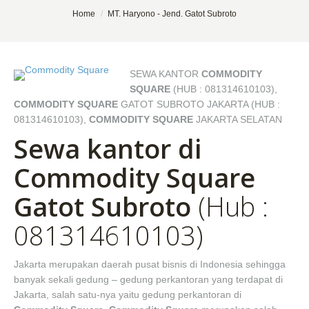
You are here:
Home
MT. Haryono - Jend. Gatot Subroto
SEWA KANTOR
COMMODITY
SQUARE
(HUB : 081314610103),
COMMODITY SQUARE
GATOT SUBROTO JAKARTA (HUB :
081314610103),
COMMODITY SQUARE
JAKARTA SELATAN
Sewa kantor di
Commodity Square
Gatot Subroto
(Hub :
081314610103)
Jakarta merupakan daerah pusat bisnis di Indonesia sehingga
banyak sekali gedung – gedung perkantoran yang terdapat di
Jakarta, salah satu-nya yaitu gedung perkantoran di