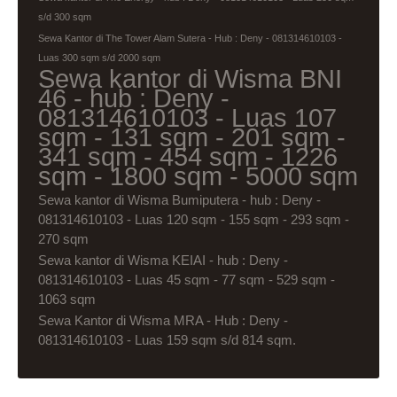
s/d 300 sqm
Sewa Kantor di The Tower Alam Sutera - Hub : Deny - 081314610103 -
Luas 300 sqm s/d 2000 sqm
Sewa kantor di Wisma BNI
46 - hub : Deny -
081314610103 - Luas 107
sqm - 131 sqm - 201 sqm -
341 sqm - 454 sqm - 1226
sqm - 1800 sqm - 5000 sqm
Sewa kantor di Wisma Bumiputera - hub : Deny -
081314610103 - Luas 120 sqm - 155 sqm - 293 sqm -
270 sqm
Sewa kantor di Wisma KEIAI - hub : Deny -
081314610103 - Luas 45 sqm - 77 sqm - 529 sqm -
1063 sqm
Sewa Kantor di Wisma MRA - Hub : Deny -
081314610103 - Luas 159 sqm s/d 814 sqm.