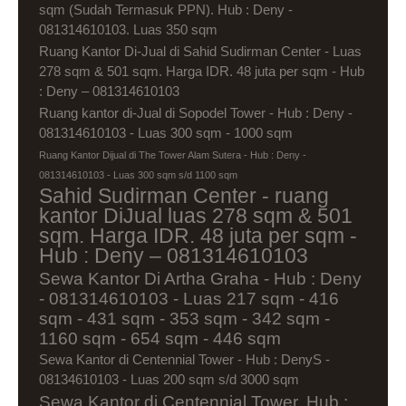
sqm (Sudah Termasuk PPN). Hub : Deny -
081314610103. Luas 350 sqm
Ruang Kantor Di-Jual di Sahid Sudirman Center - Luas
278 sqm & 501 sqm. Harga IDR. 48 juta per sqm - Hub
: Deny – 081314610103
Ruang kantor di-Jual di Sopodel Tower - Hub : Deny -
081314610103 - Luas 300 sqm - 1000 sqm
Ruang Kantor Dijual di The Tower Alam Sutera - Hub : Deny -
081314610103 - Luas 300 sqm s/d 1100 sqm
Sahid Sudirman Center - ruang
kantor DiJual luas 278 sqm & 501
sqm. Harga IDR. 48 juta per sqm -
Hub : Deny – 081314610103
Sewa Kantor Di Artha Graha - Hub : Deny
- 081314610103 - Luas 217 sqm - 416
sqm - 431 sqm - 353 sqm - 342 sqm -
1160 sqm - 654 sqm - 446 sqm
Sewa Kantor di Centennial Tower - Hub : DenyS -
08134610103 - Luas 200 sqm s/d 3000 sqm
Sewa Kantor di Centennial Tower. Hub :