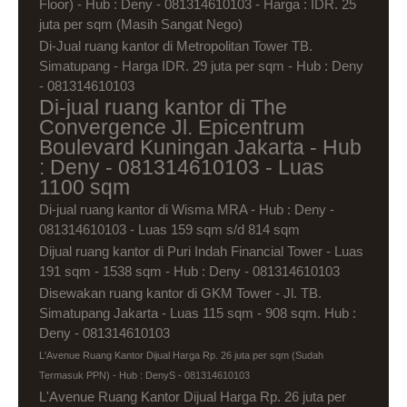
Floor) - Hub : Deny - 081314610103 - Harga : IDR. 25
juta per sqm (Masih Sangat Nego)
Di-Jual ruang kantor di Metropolitan Tower TB.
Simatupang - Harga IDR. 29 juta per sqm - Hub : Deny
- 081314610103
Di-jual ruang kantor di The
Convergence Jl. Epicentrum
Boulevard Kuningan Jakarta - Hub
: Deny - 081314610103 - Luas
1100 sqm
Di-jual ruang kantor di Wisma MRA - Hub : Deny -
081314610103 - Luas 159 sqm s/d 814 sqm
Dijual ruang kantor di Puri Indah Financial Tower - Luas
191 sqm - 1538 sqm - Hub : Deny - 081314610103
Disewakan ruang kantor di GKM Tower - Jl. TB.
Simatupang Jakarta - Luas 115 sqm - 908 sqm. Hub :
Deny - 081314610103
L'Avenue Ruang Kantor Dijual Harga Rp. 26 juta per sqm (Sudah
Termasuk PPN) - Hub : DenyS - 081314610103
L'Avenue Ruang Kantor Dijual Harga Rp. 26 juta per