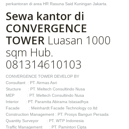
perkantoran di area HR Rasuna Said Kuningan Jakarta.
Sewa kantor di
CONVERGENCE
TOWER
Luasan 1000
sqm Hub.
081314610103
CONVERGENCE TOWER DEVELOP BY
Consultant : PT. Airmas Asri
Stucture : PT. Meltech Consultindo Nusa
MEP : PT. Meltech Consultindo Nusa
Interior : PT. Paramita Abirama Istasadhya
Facade : Meinhardt Facade Technology co.ltd
Construction Management : PT. Prosys Bangun Persada
Quantity Surveyor : PT. WTP Indonesia
Traffic Management : PT. Pamintori Cipta