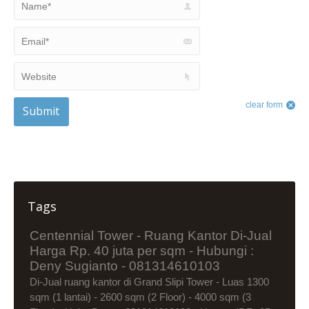
Email *
Website
clear form
Submit
Tags
Centennial Tower - Ruang Kantor Di-Jual
Harga Rp. 40 juta per sqm - Hubungi :
Deny Sugianto - 081314610103
Di-Jual ruang kantor di Grand Slipi Tower - Luas 1300
sqm (1 lantai) - 2600 sqm (2 Floor) - 4000 sqm (3