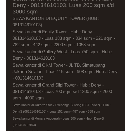
Deny - 08134610103. Luas 200 sqm s/d
3000 sqm
SEWA KANTOR DI EQUITY TOWER (HUB :
081314610103)
Sewa kantor di Equity Tower - Hub : Deny -
081314610103 - Luas 183 sqm - 334 sqm - 221 sqm -
782 sqm - 442 sqm - 2200 sqm - 1058 sqm
Sewa kantor di Gallery West - Luas 750 sqm - Hub :
Deny - 081314610103
Sewa kantor di GKM Tower - Jl. TB. Simatupang
Jakarta Selatan - Luas 115 sqm - 908 sqm. Hub : Deny
- 081314610103
Sewa kantor di Grand Slipi Tower - Hub : Deny -
081314610103 - Luas 700 sqm s/d 1300 sqm - 2600
sqm - 4000 sqm
Sewa kantor di Jakarta Stock Exchange Building (BEJ Tower) - Hub :
DenyS (081314610103) - Luas 152 sqm - 487 sqm - 538 sqm
Sewa kantor di Menara Anugerah - Luas 300 sqm - Hub : DenyS
(081314610103)