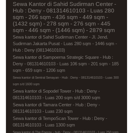
Sewa Kantor di Sahid Sudirman Center -
Hub : Deny - 081314610103 - Luas 280
sqm - 266 sqm - 436 sqm - 449 sqm -
(1432 sqm) - 278 sqm - 276 sqm - 445
sqm - 446 sqm - (1446 sqm) - 2879 sqm
Sewa kantor di Sahid Sudirman Center - Jl. Jend.
Sudirman Jakarta Pusat - Luas 280 sqm - 1446 sqm -
Hub : Deny (08134610103)
Sewa kantor di Sampoerna Strategic Square - Hub :
Deny - 081314610103 - Luas 106 sqm - 201 sqm - 185
sqm - 659 sqm - 1206 sqm
Sewa kantor di Sentral Senayan - Hub : Deny - 081314610103 - Luas 300
sqm s/d 1600 sqm
Sewa kantor di Sopodel Tower - Hub : Deny -
081314610103 - Luas 200 sqm s/d 3000 sqm
Sewa kantor di Tamara Center - Hub : Deny -
081314610103 - Luas 230 sqm
Sewa kantor di TempoScan Tower - Hub : Deny -
081314610103 - Luas 1300 sqm
Sewa kantor di The Energy - hub : Deny - 081314610103 - Luas 250 sqm