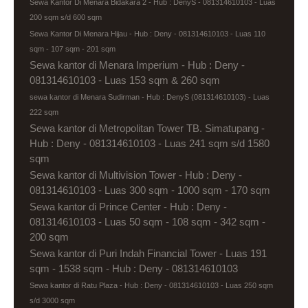
Sewa Kantor Di Menara Bidakara 2 - Hub : DenyS - 081314610103 - Luas
200 sqm s/d 600 sqm
Sewa Kantor Di Menara Hijau - Hub : Deny - 081314610103 - Luas 110
sqm - 107 sqm - 201 sqm
Sewa kantor di Menara Imperium - Hub : Deny -
081314610103 - Luas 153 sqm & 260 sqm
sewa kantor di Menara Sudirman - Hub : DenyS (081314610103) - Luas
222 sqm
Sewa kantor di Metropolitan Tower TB. Simatupang -
Hub : Deny - 081314610103 - Luas 241 sqm s/d 1580
sqm
Sewa kantor di Multivision Tower - Hub : Deny -
081314610103 - Luas 300 sqm - 1000 sqm - 170 sqm
Sewa kantor di Prince Center - Hub : Deny -
081314610103 - Luas 50 sqm - 108 sqm - 342 sqm -
200 sqm
Sewa kantor di Puri Indah Financial Tower - Luas 191
sqm - 1538 sqm - Hub : Deny - 081314610103
Sewa kantor di Ratu Plaza - Hub : Deny - 081314610103 - Luas 250 sqm
s/d 3000 sqm