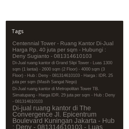
Tags
Centennial Tower - Ruang Kantor Di-Jual
Harga Rp. 40 juta per sqm - Hubungi :
Deny Sugianto - 081314610103
Di-Jual ruang kantor di Grand Slipi Tower - Luas 1300
sqm (1 lantai) - 2600 sqm (2 Floor) - 4000 sqm (3
Floor) - Hub : Deny - 081314610103 - Harga : IDR. 25
juta per sqm (Masih Sangat Nego)
Di-Jual ruang kantor di Metropolitan Tower TB.
Simatupang - Harga IDR. 29 juta per sqm - Hub : Deny
- 081314610103
Di-jual ruang kantor di The
Convergence Jl. Epicentrum
Boulevard Kuningan Jakarta - Hub
: Deny - 081314610103 - Luas