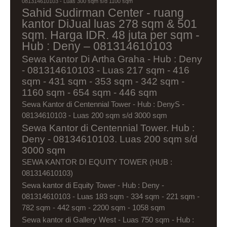
081314610103 - Luas 300 sqm s/d 1100 sqm
Sahid Sudirman Center - ruang
kantor DiJual luas 278 sqm & 501
sqm. Harga IDR. 48 juta per sqm -
Hub : Deny – 081314610103
Sewa Kantor Di Artha Graha - Hub : Deny
- 081314610103 - Luas 217 sqm - 416
sqm - 431 sqm - 353 sqm - 342 sqm -
1160 sqm - 654 sqm - 446 sqm
Sewa Kantor di Centennial Tower - Hub : DenyS -
08134610103 - Luas 200 sqm s/d 3000 sqm
Sewa Kantor di Centennial Tower. Hub :
Deny - 08134610103. Luas 200 sqm s/d
3000 sqm
SEWA KANTOR DI EQUITY TOWER (HUB :
081314610103)
Sewa kantor di Equity Tower - Hub : Deny -
081314610103 - Luas 183 sqm - 334 sqm - 221 sqm -
782 sqm - 442 sqm - 2200 sqm - 1058 sqm
Sewa kantor di Gallery West - Luas 750 sqm - Hub :