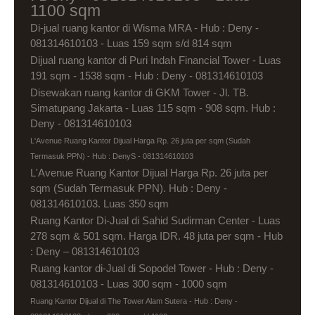
1100 sqm
Di-jual ruang kantor di Wisma MRA - Hub : Deny -
081314610103 - Luas 159 sqm s/d 814 sqm
Dijual ruang kantor di Puri Indah Financial Tower - Luas
191 sqm - 1538 sqm - Hub : Deny - 081314610103
Disewakan ruang kantor di GKM Tower - Jl. TB.
Simatupang Jakarta - Luas 115 sqm - 908 sqm. Hub :
Deny - 081314610103
L'Avenue Ruang Kantor Dijual Harga Rp. 26 juta per sqm (Sudah
Termasuk PPN) - Hub : DenyS - 081314610103
L'Avenue Ruang Kantor Dijual Harga Rp. 26 juta per
sqm (Sudah Termasuk PPN). Hub : Deny -
081314610103. Luas 350 sqm
Ruang Kantor Di-Jual di Sahid Sudirman Center - Luas
278 sqm & 501 sqm. Harga IDR. 48 juta per sqm - Hub
: Deny – 081314610103
Ruang kantor di-Jual di Sopodel Tower - Hub : Deny -
081314610103 - Luas 300 sqm - 1000 sqm
Ruang Kantor Dijual di The Tower Alam Sutera - Hub : Deny -