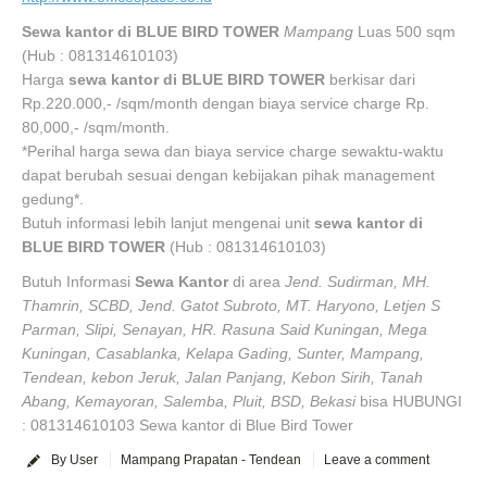
Sewa kantor di BLUE BIRD TOWER
Mampang
Luas 500 sqm
(Hub : 081314610103)
Harga
sewa kantor di BLUE BIRD TOWER
berkisar dari
Rp.220.000,- /sqm/month dengan biaya service charge Rp.
80,000,- /sqm/month.
*Perihal harga sewa dan biaya service charge sewaktu-waktu
dapat berubah sesuai dengan kebijakan pihak management
gedung*.
Butuh informasi lebih lanjut mengenai unit
sewa kantor di
BLUE BIRD TOWER
(Hub : 081314610103)
Butuh Informasi
Sewa Kantor
di area
Jend. Sudirman, MH.
Thamrin, SCBD, Jend. Gatot Subroto, MT. Haryono, Letjen S
Parman, Slipi, Senayan, HR. Rasuna Said Kuningan, Mega
Kuningan, Casablanka, Kelapa Gading, Sunter, Mampang,
Tendean, kebon Jeruk, Jalan Panjang, Kebon Sirih, Tanah
Abang, Kemayoran, Salemba, Pluit, BSD, Bekasi
bisa HUBUNGI
: 081314610103 Sewa kantor di Blue Bird Tower
By User
Mampang Prapatan - Tendean
Leave a comment