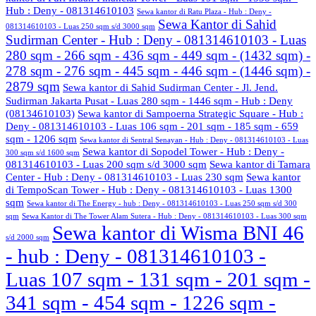
Hub : Deny - 081314610103
Sewa kantor di Ratu Plaza - Hub : Deny -
Sewa Kantor di Sahid
081314610103 - Luas 250 sqm s/d 3000 sqm
Sudirman Center - Hub : Deny - 081314610103 - Luas
280 sqm - 266 sqm - 436 sqm - 449 sqm - (1432 sqm) -
278 sqm - 276 sqm - 445 sqm - 446 sqm - (1446 sqm) -
2879 sqm
Sewa kantor di Sahid Sudirman Center - Jl. Jend.
Sudirman Jakarta Pusat - Luas 280 sqm - 1446 sqm - Hub : Deny
(08134610103)
Sewa kantor di Sampoerna Strategic Square - Hub :
Deny - 081314610103 - Luas 106 sqm - 201 sqm - 185 sqm - 659
sqm - 1206 sqm
Sewa kantor di Sentral Senayan - Hub : Deny - 081314610103 - Luas
Sewa kantor di Sopodel Tower - Hub : Deny -
300 sqm s/d 1600 sqm
081314610103 - Luas 200 sqm s/d 3000 sqm
Sewa kantor di Tamara
Center - Hub : Deny - 081314610103 - Luas 230 sqm
Sewa kantor
di TempoScan Tower - Hub : Deny - 081314610103 - Luas 1300
sqm
Sewa kantor di The Energy - hub : Deny - 081314610103 - Luas 250 sqm s/d 300
sqm
Sewa Kantor di The Tower Alam Sutera - Hub : Deny - 081314610103 - Luas 300 sqm
Sewa kantor di Wisma BNI 46
s/d 2000 sqm
- hub : Deny - 081314610103 -
Luas 107 sqm - 131 sqm - 201 sqm -
341 sqm - 454 sqm - 1226 sqm -