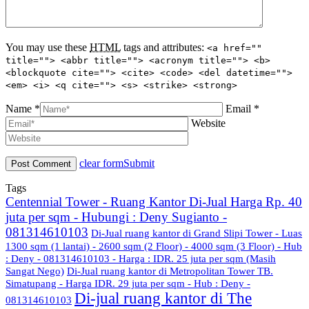
You may use these
HTML
tags and attributes:
<a href=""
title=""> <abbr title=""> <acronym title=""> <b>
<blockquote cite=""> <cite> <code> <del datetime="">
<em> <i> <q cite=""> <s> <strike> <strong>
Name *
Email *
Website
clear form
Submit
Tags
Centennial Tower - Ruang Kantor Di-Jual Harga Rp. 40
juta per sqm - Hubungi : Deny Sugianto -
081314610103
Di-Jual ruang kantor di Grand Slipi Tower - Luas
1300 sqm (1 lantai) - 2600 sqm (2 Floor) - 4000 sqm (3 Floor) - Hub
: Deny - 081314610103 - Harga : IDR. 25 juta per sqm (Masih
Sangat Nego)
Di-Jual ruang kantor di Metropolitan Tower TB.
Simatupang - Harga IDR. 29 juta per sqm - Hub : Deny -
Di-jual ruang kantor di The
081314610103