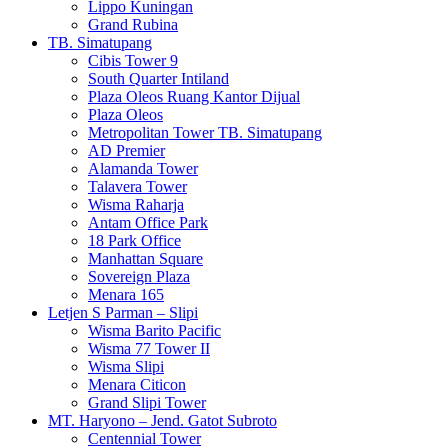
Lippo Kuningan
Grand Rubina
TB. Simatupang
Cibis Tower 9
South Quarter Intiland
Plaza Oleos Ruang Kantor Dijual
Plaza Oleos
Metropolitan Tower TB. Simatupang
AD Premier
Alamanda Tower
Talavera Tower
Wisma Raharja
Antam Office Park
18 Park Office
Manhattan Square
Sovereign Plaza
Menara 165
Letjen S Parman – Slipi
Wisma Barito Pacific
Wisma 77 Tower II
Wisma Slipi
Menara Citicon
Grand Slipi Tower
MT. Haryono – Jend. Gatot Subroto
Centennial Tower