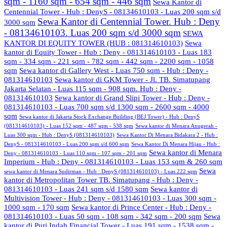
sqm - 1160 sqm - 654 sqm - 446 sqm
Sewa Kantor di
Centennial Tower - Hub : DenyS - 08134610103 - Luas 200 sqm s/d
Sewa Kantor di Centennial Tower. Hub : Deny
3000 sqm
- 08134610103. Luas 200 sqm s/d 3000 sqm
SEWA
KANTOR DI EQUITY TOWER (HUB : 081314610103)
Sewa
kantor di Equity Tower - Hub : Deny - 081314610103 - Luas 183
sqm - 334 sqm - 221 sqm - 782 sqm - 442 sqm - 2200 sqm - 1058
sqm
Sewa kantor di Gallery West - Luas 750 sqm - Hub : Deny -
081314610103
Sewa kantor di GKM Tower - Jl. TB. Simatupang
Jakarta Selatan - Luas 115 sqm - 908 sqm. Hub : Deny -
081314610103
Sewa kantor di Grand Slipi Tower - Hub : Deny -
081314610103 - Luas 700 sqm s/d 1300 sqm - 2600 sqm - 4000
sqm
Sewa kantor di Jakarta Stock Exchange Building (BEJ Tower) - Hub : DenyS
(081314610103) - Luas 152 sqm - 487 sqm - 538 sqm
Sewa kantor di Menara Anugerah -
Luas 300 sqm - Hub : DenyS (081314610103)
Sewa Kantor Di Menara Bidakara 2 - Hub :
DenyS - 081314610103 - Luas 200 sqm s/d 600 sqm
Sewa Kantor Di Menara Hijau - Hub :
Sewa kantor di Menara
Deny - 081314610103 - Luas 110 sqm - 107 sqm - 201 sqm
Imperium - Hub : Deny - 081314610103 - Luas 153 sqm & 260 sqm
Sewa
sewa kantor di Menara Sudirman - Hub : DenyS (081314610103) - Luas 222 sqm
kantor di Metropolitan Tower TB. Simatupang - Hub : Deny -
081314610103 - Luas 241 sqm s/d 1580 sqm
Sewa kantor di
Multivision Tower - Hub : Deny - 081314610103 - Luas 300 sqm -
1000 sqm - 170 sqm
Sewa kantor di Prince Center - Hub : Deny -
081314610103 - Luas 50 sqm - 108 sqm - 342 sqm - 200 sqm
Sewa
kantor di Puri Indah Financial Tower - Luas 191 sqm - 1538 sqm -