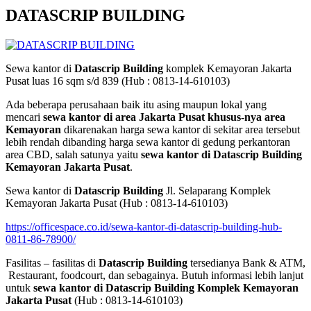
DATASCRIP BUILDING
Sewa kantor di
Datascrip Building
komplek Kemayoran Jakarta
Pusat luas 16 sqm s/d 839 (Hub : 0813-14-610103)
Ada beberapa perusahaan baik itu asing maupun lokal yang
mencari
sewa kantor di area Jakarta Pusat khusus-nya area
Kemayoran
dikarenakan harga sewa kantor di sekitar area tersebut
lebih rendah dibanding harga sewa kantor di gedung perkantoran
area CBD, salah satunya yaitu
sewa kantor di Datascrip Building
Kemayoran Jakarta Pusat
.
Sewa kantor di
Datascrip Building
Jl. Selaparang Komplek
Kemayoran Jakarta Pusat (Hub : 0813-14-610103)
https://officespace.co.id/sewa-kantor-di-datascrip-building-hub-
0811-86-78900/
Fasilitas – fasilitas di
Datascrip Building
tersedianya Bank & ATM,
Restaurant, foodcourt, dan sebagainya. Butuh informasi lebih lanjut
untuk
sewa kantor di Datascrip Building Komplek Kemayoran
Jakarta Pusat
(Hub : 0813-14-610103)