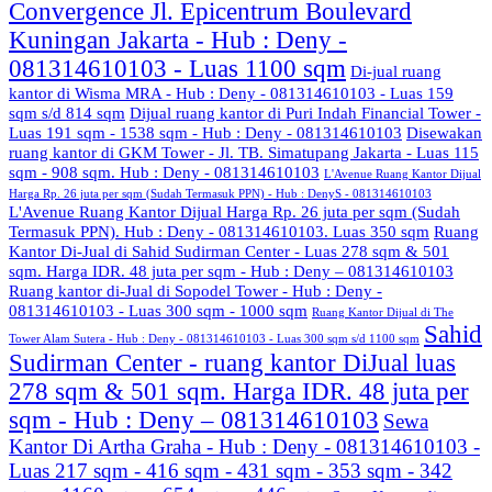
Convergence Jl. Epicentrum Boulevard
Kuningan Jakarta - Hub : Deny -
081314610103 - Luas 1100 sqm
Di-jual ruang
kantor di Wisma MRA - Hub : Deny - 081314610103 - Luas 159
sqm s/d 814 sqm
Dijual ruang kantor di Puri Indah Financial Tower -
Luas 191 sqm - 1538 sqm - Hub : Deny - 081314610103
Disewakan
ruang kantor di GKM Tower - Jl. TB. Simatupang Jakarta - Luas 115
sqm - 908 sqm. Hub : Deny - 081314610103
L'Avenue Ruang Kantor Dijual
Harga Rp. 26 juta per sqm (Sudah Termasuk PPN) - Hub : DenyS - 081314610103
L'Avenue Ruang Kantor Dijual Harga Rp. 26 juta per sqm (Sudah
Termasuk PPN). Hub : Deny - 081314610103. Luas 350 sqm
Ruang
Kantor Di-Jual di Sahid Sudirman Center - Luas 278 sqm & 501
sqm. Harga IDR. 48 juta per sqm - Hub : Deny – 081314610103
Ruang kantor di-Jual di Sopodel Tower - Hub : Deny -
081314610103 - Luas 300 sqm - 1000 sqm
Ruang Kantor Dijual di The
Sahid
Tower Alam Sutera - Hub : Deny - 081314610103 - Luas 300 sqm s/d 1100 sqm
Sudirman Center - ruang kantor DiJual luas
278 sqm & 501 sqm. Harga IDR. 48 juta per
sqm - Hub : Deny – 081314610103
Sewa
Kantor Di Artha Graha - Hub : Deny - 081314610103 -
Luas 217 sqm - 416 sqm - 431 sqm - 353 sqm - 342