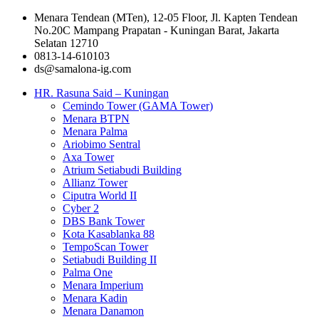
Menara Tendean (MTen), 12-05 Floor, Jl. Kapten Tendean
No.20C Mampang Prapatan - Kuningan Barat, Jakarta
Selatan 12710
0813-14-610103
ds@samalona-ig.com
HR. Rasuna Said – Kuningan
Cemindo Tower (GAMA Tower)
Menara BTPN
Menara Palma
Ariobimo Sentral
Axa Tower
Atrium Setiabudi Building
Allianz Tower
Ciputra World II
Cyber 2
DBS Bank Tower
Kota Kasablanka 88
TempoScan Tower
Setiabudi Building II
Palma One
Menara Imperium
Menara Kadin
Menara Danamon