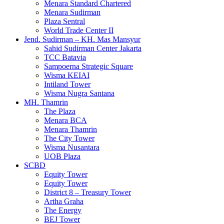
Menara Standard Chartered
Menara Sudirman
Plaza Sentral
World Trade Center II
Jend. Sudirman – KH. Mas Mansyur
Sahid Sudirman Center Jakarta
TCC Batavia
Sampoerna Strategic Square
Wisma KEIAI
Intiland Tower
Wisma Nugra Santana
MH. Thamrin
The Plaza
Menara BCA
Menara Thamrin
The City Tower
Wisma Nusantara
UOB Plaza
SCBD
Equity Tower
Equity Tower
District 8 – Treasury Tower
Artha Graha
The Energy
BEJ Tower