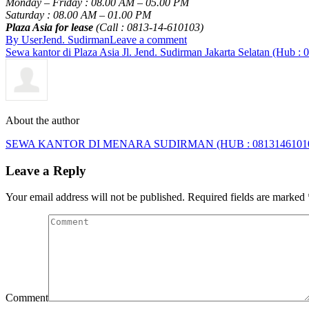
Monday – Friday : 08.00 AM – 05.00 PM
Saturday : 08.00 AM – 01.00 PM
Plaza Asia for lease
(Call : 0813-14-610103)
By User
Jend. Sudirman
Leave a comment
Sewa kantor di Plaza Asia Jl. Jend. Sudirman Jakarta Selatan (Hub :
About the author
SEWA KANTOR DI MENARA SUDIRMAN (HUB : 0813146101
Leave a Reply
Your email address will not be published. Required fields are marked
Comment