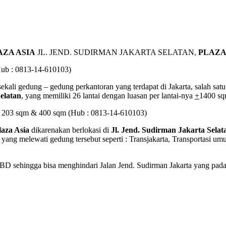
AZA ASIA
JL. JEND. SUDIRMAN JAKARTA SELATAN,
PLAZA
ub : 0813-14-610103)
sekali gedung – gedung perkantoran yang terdapat di Jakarta, salah sa
elatan
, yang memiliki 26 lantai dengan luasan per lantai-nya
+
1400 sq
 203 sqm & 400 sqm (Hub : 0813-14-610103)
laza Asia
dikarenakan berlokasi di
Jl. Jend. Sudirman Jakarta Selat
k yang melewati gedung tersebut seperti : Transjakarta, Transportasi
D sehingga bisa menghindari Jalan Jend. Sudirman Jakarta yang pada j