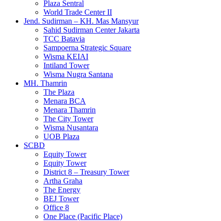
Plaza Sentral
World Trade Center II
Jend. Sudirman – KH. Mas Mansyur
Sahid Sudirman Center Jakarta
TCC Batavia
Sampoerna Strategic Square
Wisma KEIAI
Intiland Tower
Wisma Nugra Santana
MH. Thamrin
The Plaza
Menara BCA
Menara Thamrin
The City Tower
Wisma Nusantara
UOB Plaza
SCBD
Equity Tower
Equity Tower
District 8 – Treasury Tower
Artha Graha
The Energy
BEJ Tower
Office 8
One Place (Pacific Place)