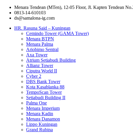
Menara Tendean (MTen), 12-05 Floor, Jl. Kapten Tendean No.
0813-14-610103
ds@samalona-ig.com
HR. Rasuna Said – Kuningan
Cemindo Tower (GAMA Tower)
Menara BTPN
Menara Palma
Ariobimo Sentral
Axa Tower
Atrium Setiabudi Building
Allianz Tower
Ciputra World II
Cyber 2
DBS Bank Tower
Kota Kasablanka 88
TempoScan Tower
Setiabudi Building II
Palma One
Menara Imperium
Menara Kadin
Menara Danamon
Lippo Kuningan
Grand Rubina