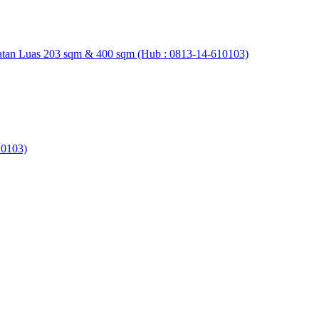
elatan Luas 203 sqm & 400 sqm (Hub : 0813-14-610103)
0103)