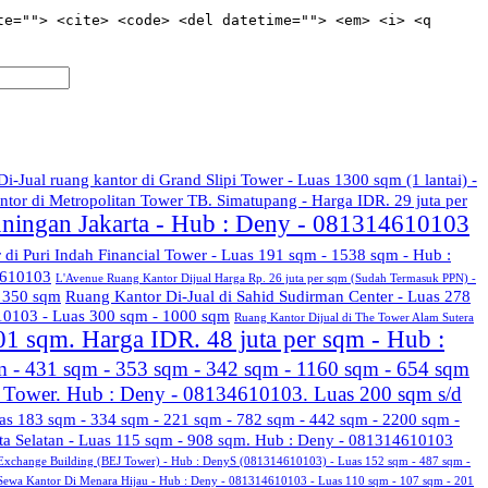
te=""> <cite> <code> <del datetime=""> <em> <i> <q
Di-Jual ruang kantor di Grand Slipi Tower - Luas 1300 sqm (1 lantai) -
ntor di Metropolitan Tower TB. Simatupang - Harga IDR. 29 juta per
uningan Jakarta - Hub : Deny - 081314610103
r di Puri Indah Financial Tower - Luas 191 sqm - 1538 sqm - Hub :
4610103
L'Avenue Ruang Kantor Dijual Harga Rp. 26 juta per sqm (Sudah Termasuk PPN) -
s 350 sqm
Ruang Kantor Di-Jual di Sahid Sudirman Center - Luas 278
610103 - Luas 300 sqm - 1000 sqm
Ruang Kantor Dijual di The Tower Alam Sutera
01 sqm. Harga IDR. 48 juta per sqm - Hub :
m - 431 sqm - 353 sqm - 342 sqm - 1160 sqm - 654 sqm
l Tower. Hub : Deny - 08134610103. Luas 200 sqm s/d
as 183 sqm - 334 sqm - 221 sqm - 782 sqm - 442 sqm - 2200 sqm -
ta Selatan - Luas 115 sqm - 908 sqm. Hub : Deny - 081314610103
k Exchange Building (BEJ Tower) - Hub : DenyS (081314610103) - Luas 152 sqm - 487 sqm -
Sewa Kantor Di Menara Hijau - Hub : Deny - 081314610103 - Luas 110 sqm - 107 sqm - 201