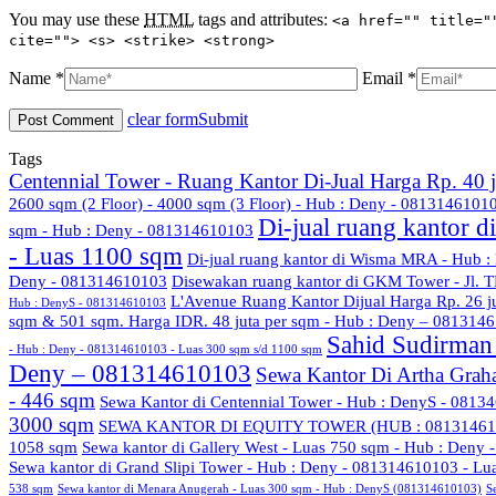
You may use these
HTML
tags and attributes:
<a href="" title="
cite=""> <s> <strike> <strong>
Name *
Email *
clear form
Submit
Tags
Centennial Tower - Ruang Kantor Di-Jual Harga Rp. 40
2600 sqm (2 Floor) - 4000 sqm (3 Floor) - Hub : Deny - 08131461010
Di-jual ruang kantor 
sqm - Hub : Deny - 081314610103
- Luas 1100 sqm
Di-jual ruang kantor di Wisma MRA - Hub 
Deny - 081314610103
Disewakan ruang kantor di GKM Tower - Jl. T
L'Avenue Ruang Kantor Dijual Harga Rp. 26 
Hub : DenyS - 081314610103
sqm & 501 sqm. Harga IDR. 48 juta per sqm - Hub : Deny – 081314
Sahid Sudirman 
- Hub : Deny - 081314610103 - Luas 300 sqm s/d 1100 sqm
Deny – 081314610103
Sewa Kantor Di Artha Grah
- 446 sqm
Sewa Kantor di Centennial Tower - Hub : DenyS - 0813
3000 sqm
SEWA KANTOR DI EQUITY TOWER (HUB : 08131461
1058 sqm
Sewa kantor di Gallery West - Luas 750 sqm - Hub : Deny
Sewa kantor di Grand Slipi Tower - Hub : Deny - 081314610103 - L
538 sqm
Sewa kantor di Menara Anugerah - Luas 300 sqm - Hub : DenyS (081314610103)
S