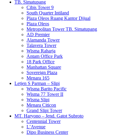
TB. Simatupang
Cibis Tower 9
South Quarter Intiland
Plaza Oleos Ruang Kantor Dijual
Plaza Oleos
Metropolitan Tower TB. Simatupang
AD Premier
Alamanda Tower
Talavera Tower
Wisma Raharja
Antam Office Park
18 Park Office
Manhattan Square
Sovereign Plaza
Menara 165
Letjen S Parman – Slipi
Wisma Barito Pacific
Wisma 77 Tower II
Wisma Slipi
Menara Citicon
Grand Slipi Tower
MT. Haryono – Jend. Gatot Subroto
Centennial Tower
L’Avenue
Dipo Business Center