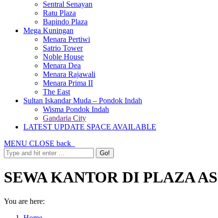
Sentral Senayan
Ratu Plaza
Bapindo Plaza
Mega Kuningan
Menara Pertiwi
Satrio Tower
Noble House
Menara Dea
Menara Rajawali
Menara Prima II
The East
Sultan Iskandar Muda – Pondok Indah
Wisma Pondok Indah
Gandaria City
LATEST UPDATE SPACE AVAILABLE
MENU
CLOSE
back
SEWA KANTOR DI PLAZA ASIA 
You are here:
Home