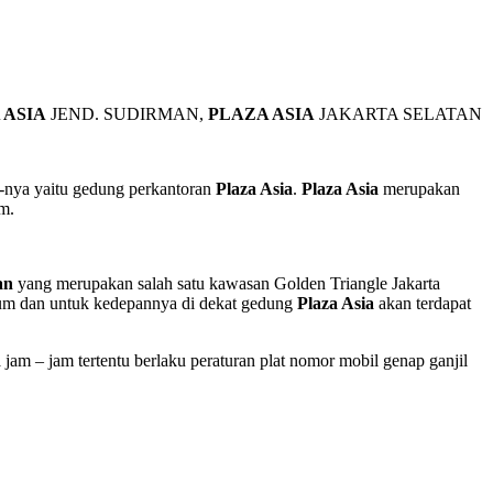
 ASIA
JEND. SUDIRMAN,
PLAZA ASIA
JAKARTA SELATAN
tu-nya yaitu gedung perkantoran
Plaza Asia
.
Plaza Asia
merupakan
m.
an
yang merupakan salah satu kawasan Golden Triangle Jakarta
 umum dan untuk kedepannya di dekat gedung
Plaza Asia
akan terdapat
am – jam tertentu berlaku peraturan plat nomor mobil genap ganjil