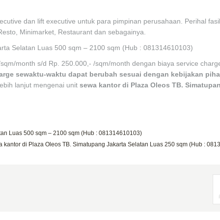
executive dan lift executive untuk para pimpinan perusahaan. Perihal fasil
Resto, Minimarket, Restaurant dan sebagainya.
rta Selatan Luas 500 sqm – 2100 sqm (Hub : 081314610103)
 /sqm/month s/d Rp. 250.000,- /sqm/month dengan biaya service charg
harge sewaktu-waktu dapat berubah sesuai dengan kebijakan pih
ebih lanjut mengenai unit
sewa kantor di Plaza Oleos TB. Simatup
latan Luas 500 sqm – 2100 sqm (Hub : 081314610103)
 kantor di Plaza Oleos TB. Simatupang Jakarta Selatan Luas 250 sqm (Hub : 08