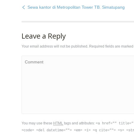
Sewa kantor di Metropolitan Tower TB. Simatupang
Leave a Reply
Your email address will not be published. Required fields are marke
Comment
You may use these
HTML
tags and attributes:
<a href="" title="
<code> <del datetime=""> <em> <i> <q cite=""> <s> <st