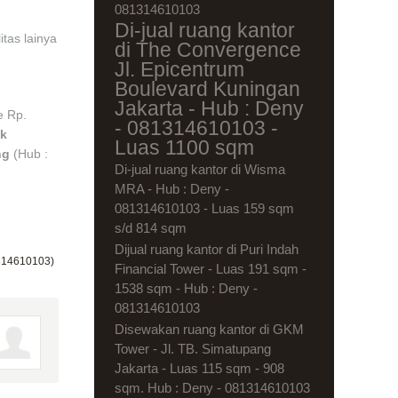
081314610103
Di-jual ruang kantor
itas lainya
di The Convergence
Jl. Epicentrum
Boulevard Kuningan
Jakarta - Hub : Deny
e Rp.
- 081314610103 -
ak
Luas 1100 sqm
ang
(Hub :
Di-jual ruang kantor di Wisma
MRA - Hub : Deny -
081314610103 - Luas 159 sqm
s/d 814 sqm
Dijual ruang kantor di Puri Indah
1314610103)
Financial Tower - Luas 191 sqm -
1538 sqm - Hub : Deny -
081314610103
Disewakan ruang kantor di GKM
Tower - Jl. TB. Simatupang
Jakarta - Luas 115 sqm - 908
sqm. Hub : Deny - 081314610103