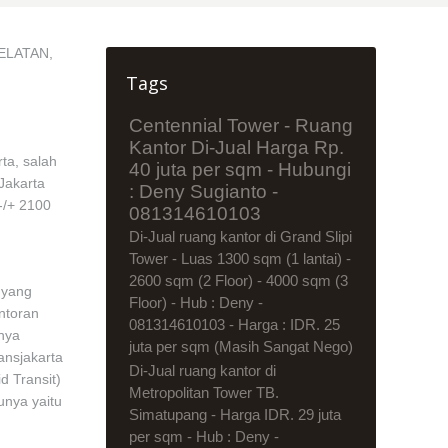
ELATAN,
Tags
Centennial Tower - Ruang
Kantor Di-Jual Harga Rp.
ta, salah
40 juta per sqm - Hubungi
Jakarta
: Deny Sugianto -
 -/+ 2100
081314610103
Di-Jual ruang kantor di Grand Slipi
Tower - Luas 1300 sqm (1 lantai) -
2600 sqm (2 Floor) - 4000 sqm (3
 yang
Floor) - Hub : Deny -
ntoran
081314610103 - Harga : IDR. 25
nya
juta per sqm (Masih Sangat Nego)
ansjakarta
Di-Jual ruang kantor di
d Transit)
Metropolitan Tower TB.
unya yaitu
Simatupang - Harga IDR. 29 juta
per sqm - Hub : Deny -