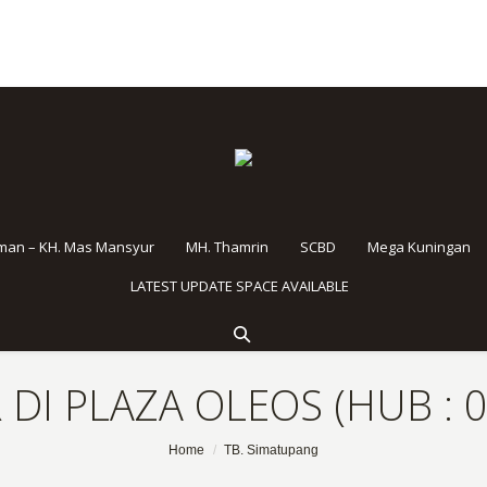
rman – KH. Mas Mansyur
MH. Thamrin
SCBD
Mega Kuningan
LATEST UPDATE SPACE AVAILABLE
DI PLAZA OLEOS (HUB : 
Home
TB. Simatupang