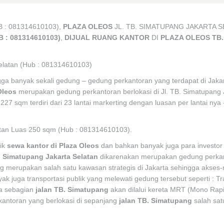
 : 081314610103),
PLAZA OLEOS
JL. TB. SIMATUPANG JAKARTA S
 : 081314610103)
,
DIJUAL RUANG KANTOR
DI
PLAZA OLEOS TB.
elatan (Hub : 081314610103)
gga banyak sekali gedung – gedung perkantoran yang terdapat di Jakar
Oleos
merupakan gedung perkantoran berlokasi di Jl. TB. Simatupang 
227 sqm terdiri dari 23 lantai markerting dengan luasan per lantai nya
tan Luas 250 sqm (Hub : 081314610103).
rik
sewa kantor di Plaza Oleos
dan bahkan banyak juga para investor
. Simatupang Jakarta Selatan
dikarenakan merupakan gedung perka
g merupakan salah satu kawasan strategis di Jakarta sehingga akses-
 juga transportasi publik yang melewati gedung tersebut seperti : Tr
ya sebagian
jalan TB. Simatupang
akan dilalui kereta MRT (Mono Rapi
antoran yang berlokasi di sepanjang
jalan TB. Simatupang
salah sat