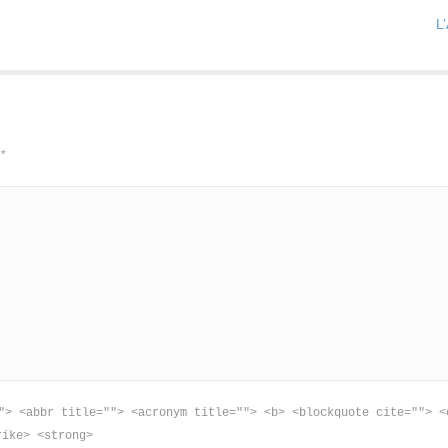
L
d
*
"> <abbr title=""> <acronym title=""> <b> <blockquote cite=""> <
rike> <strong>