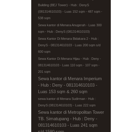
Building (BEJ Tower) - Hub : DenyS
(081314610103) - Luas 152 sqm - 487 sqm -
538 sqm
Sewa kantor di Menara Anugerah - Luas 300
sqm - Hub : DenyS (081314610103)
Sewa Kantor Di Menara Bidakara 2 - Hub :
DenyS - 081314610103 - Luas 200 sqm s/d
600 sqm
Sewa Kantor Di Menara Hijau - Hub : Deny -
081314610103 - Luas 110 sqm - 107 sqm -
201 sqm
Sewa kantor di Menara Imperium
- Hub : Deny - 081314610103 -
Luas 153 sqm & 260 sqm
sewa kantor di Menara Sudirman - Hub :
DenyS (081314610103) - Luas 222 sqm
Sewa kantor di Metropolitan Tower
TB. Simatupang - Hub : Deny -
081314610103 - Luas 241 sqm
s/d 1580 sqm