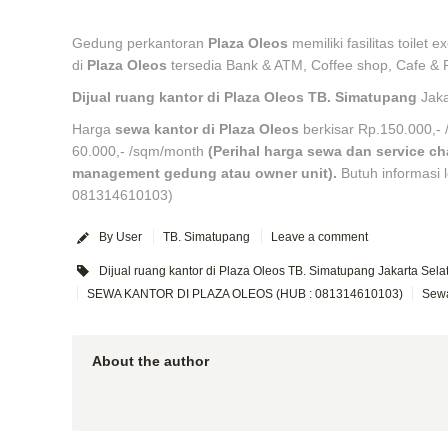
Gedung perkantoran
Plaza Oleos
memiliki fasilitas toilet 
di
Plaza Oleos
tersedia Bank & ATM, Coffee shop, Cafe & 
Dijual ruang kantor di Plaza Oleos TB. Simatupang
Jaka
Harga
sewa kantor di
Plaza Oleos
berkisar Rp.150.000,-
60.000,- /sqm/month
(Perihal harga sewa dan service c
management gedung atau owner unit).
Butuh informasi l
081314610103)
By User
TB. Simatupang
Leave a comment
Dijual ruang kantor di Plaza Oleos TB. Simatupang Jakarta Se
SEWA KANTOR DI PLAZA OLEOS (HUB : 081314610103)
Sewa
About the author