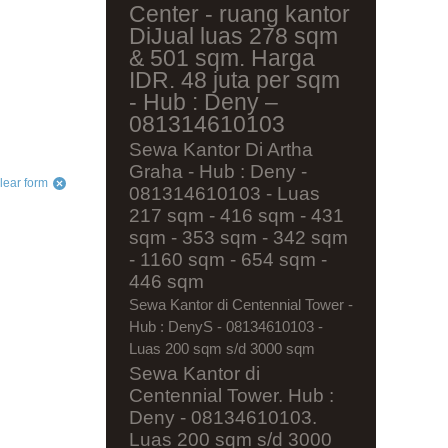
Center - ruang kantor
DiJual luas 278 sqm
& 501 sqm. Harga
IDR. 48 juta per sqm
- Hub : Deny –
081314610103
Sewa Kantor Di Artha
Graha - Hub : Deny -
lear form
081314610103 - Luas
217 sqm - 416 sqm - 431
sqm - 353 sqm - 342 sqm
- 1160 sqm - 654 sqm -
446 sqm
Sewa Kantor di Centennial Tower -
Hub : DenyS - 08134610103 -
Luas 200 sqm s/d 3000 sqm
Sewa Kantor di
Centennial Tower. Hub :
Deny - 08134610103.
Luas 200 sqm s/d 3000