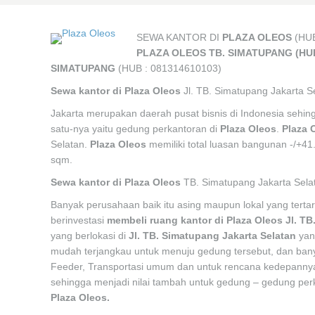
SEWA KANTOR DI
PLAZA OLEOS
(HUB
PLAZA OLEOS TB. SIMATUPANG (HUB
SIMATUPANG
(HUB : 081314610103)
Sewa kantor di Plaza Oleos
Jl. TB. Simatupang Jakarta S
Jakarta merupakan daerah pusat bisnis di Indonesia sehin
satu-nya yaitu gedung perkantoran di
Plaza Oleos
.
Plaza 
Selatan.
Plaza Oleos
memiliki total luasan bangunan -/+41.
sqm.
Sewa kantor di Plaza Oleos
TB. Simatupang Jakarta Sela
Banyak perusahaan baik itu asing maupun lokal yang terta
berinvestasi
membeli ruang kantor di Plaza Oleos Jl. TB
yang berlokasi di
Jl. TB. Simatupang Jakarta Selatan
yan
mudah terjangkau untuk menuju gedung tersebut, dan banyak
Feeder, Transportasi umum dan untuk rencana kedepann
sehingga menjadi nilai tambah untuk gedung – gedung perk
Plaza Oleos
.