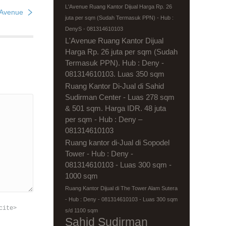
L'Avenue Ruang Kantor Dijual Harga Rp. 26
’Avenue
juta per sqm (Sudah Termasuk PPN) - Hub :
DenyS - 081314610103
L'Avenue Ruang Kantor Dijual
Harga Rp. 26 juta per sqm (Sudah
Termasuk PPN). Hub : Deny -
081314610103. Luas 350 sqm
Ruang Kantor Di-Jual di Sahid
Sudirman Center - Luas 278 sqm
& 501 sqm. Harga IDR. 48 juta
per sqm - Hub : Deny –
081314610103
Ruang kantor di-Jual di Sopodel
Tower - Hub : Deny -
081314610103 - Luas 300 sqm -
1000 sqm
Ruang Kantor Dijual di The Tower Alam Sutera
- Hub : Deny - 081314610103 - Luas 300 sqm
cite>
s/d 1100 sqm
Sahid Sudirman