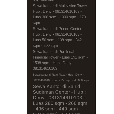
Sewa kantor di Multivision Tower -
Hub : Deny - 081314610103 -
Luas 300 sqm - 1000 sqm - 170
sqm
Sewa kantor di Prince Center -
Hub : Deny - 081314610103 -
Luas 50 sqm - 108 sqm - 342
sqm - 200 sqm
Sewa kantor di Puri Indah
Financial Tower - Luas 191 sqm -
1538 sqm - Hub : Deny -
081314610103
Sewa kantor di Ratu Plaza - Hub : Deny -
081314610103 - Luas 250 sqm s/d 3000 sqm
Sewa Kantor di Sahid
Sudirman Center - Hub :
Deny - 081314610103 -
Luas 280 sqm - 266 sqm
- 436 sqm - 449 sqm -