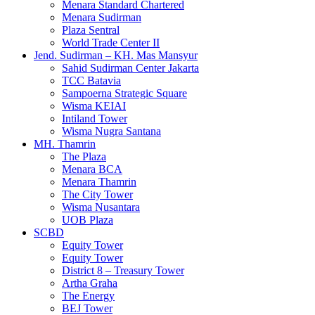
Menara Standard Chartered
Menara Sudirman
Plaza Sentral
World Trade Center II
Jend. Sudirman – KH. Mas Mansyur
Sahid Sudirman Center Jakarta
TCC Batavia
Sampoerna Strategic Square
Wisma KEIAI
Intiland Tower
Wisma Nugra Santana
MH. Thamrin
The Plaza
Menara BCA
Menara Thamrin
The City Tower
Wisma Nusantara
UOB Plaza
SCBD
Equity Tower
Equity Tower
District 8 – Treasury Tower
Artha Graha
The Energy
BEJ Tower