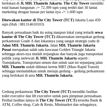
berlokasi di
Jl. MH. Thamrin Jakarta
.
The City Tower
memiliki
total luasan bangunan -/+ 72.399 sqm yang terdiri dari 30 lantai
marketing dengan luasan per lantai nya -/+ 1.600 sqm
Disewakan kantor di The City Tower (TCT)
Jakarta Luas 450
sqm (Hub : 081314610103)
Banyak perusahaan baik itu asing maupun lokal yang tertarik
sewa
kantor di
The City Tower (TCT)
dikarenakan merupakan gedung
perkantoran Grade A dan lokasinya yang sangat strategis yaitu di
Jalan MH. Thamrin Jakarta
. Jalan
MH. Thamrin Jakarta
Pusat
merupakan salah satu kawasan Golden Triangle Jakarta
sehingga akses-nya mudah terjangkau dan banyak juga transportasi
publik yang melewati
Jl. MH. Thamrin Jakarta
seperti :
Transjakarta, Transportasi umum dan untuk saat ini sepanjang jalan
MH. Thamrin
sudah dilintasi kereta MRT (Mass Rapid Transit)
sehingga memudahkan untuk menuju gedung – gedung perkantoran
yang berlokasi di area
MH. Thamrin Jakarta
.
Gedung perkantoran
The City Tower (TCT)
memiliki fasilitas
toilet executive dan lift executive untuk para pimpinan perusahaan.
Perihal fasilitas lainya di
The City Tower (TCT)
tersedia Bank &
ATM, Coffee shop, Cafe & Resto, Minimarket dan sebagainya.