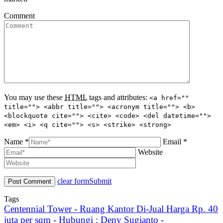
Comment
You may use these
HTML
tags and attributes:
<a href=""
title=""> <abbr title=""> <acronym title=""> <b>
<blockquote cite=""> <cite> <code> <del datetime="">
<em> <i> <q cite=""> <s> <strike> <strong>
Name *
Email *
Website
clear form
Submit
Tags
Centennial Tower - Ruang Kantor Di-Jual Harga Rp. 40
juta per sqm - Hubungi : Deny Sugianto -