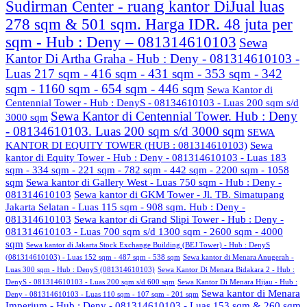
Sudirman Center - ruang kantor DiJual luas
278 sqm & 501 sqm. Harga IDR. 48 juta per
sqm - Hub : Deny – 081314610103
Sewa
Kantor Di Artha Graha - Hub : Deny - 081314610103 -
Luas 217 sqm - 416 sqm - 431 sqm - 353 sqm - 342
sqm - 1160 sqm - 654 sqm - 446 sqm
Sewa Kantor di
Centennial Tower - Hub : DenyS - 08134610103 - Luas 200 sqm s/d
Sewa Kantor di Centennial Tower. Hub : Deny
3000 sqm
- 08134610103. Luas 200 sqm s/d 3000 sqm
SEWA
KANTOR DI EQUITY TOWER (HUB : 081314610103)
Sewa
kantor di Equity Tower - Hub : Deny - 081314610103 - Luas 183
sqm - 334 sqm - 221 sqm - 782 sqm - 442 sqm - 2200 sqm - 1058
sqm
Sewa kantor di Gallery West - Luas 750 sqm - Hub : Deny -
081314610103
Sewa kantor di GKM Tower - Jl. TB. Simatupang
Jakarta Selatan - Luas 115 sqm - 908 sqm. Hub : Deny -
081314610103
Sewa kantor di Grand Slipi Tower - Hub : Deny -
081314610103 - Luas 700 sqm s/d 1300 sqm - 2600 sqm - 4000
sqm
Sewa kantor di Jakarta Stock Exchange Building (BEJ Tower) - Hub : DenyS
(081314610103) - Luas 152 sqm - 487 sqm - 538 sqm
Sewa kantor di Menara Anugerah -
Luas 300 sqm - Hub : DenyS (081314610103)
Sewa Kantor Di Menara Bidakara 2 - Hub :
DenyS - 081314610103 - Luas 200 sqm s/d 600 sqm
Sewa Kantor Di Menara Hijau - Hub :
Sewa kantor di Menara
Deny - 081314610103 - Luas 110 sqm - 107 sqm - 201 sqm
Imperium - Hub : Deny - 081314610103 - Luas 153 sqm & 260 sqm