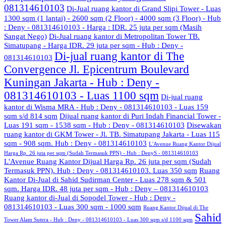
081314610103
Di-Jual ruang kantor di Grand Slipi Tower - Luas
1300 sqm (1 lantai) - 2600 sqm (2 Floor) - 4000 sqm (3 Floor) - Hub
: Deny - 081314610103 - Harga : IDR. 25 juta per sqm (Masih
Sangat Nego)
Di-Jual ruang kantor di Metropolitan Tower TB.
Simatupang - Harga IDR. 29 juta per sqm - Hub : Deny -
Di-jual ruang kantor di The
081314610103
Convergence Jl. Epicentrum Boulevard
Kuningan Jakarta - Hub : Deny -
081314610103 - Luas 1100 sqm
Di-jual ruang
kantor di Wisma MRA - Hub : Deny - 081314610103 - Luas 159
sqm s/d 814 sqm
Dijual ruang kantor di Puri Indah Financial Tower -
Luas 191 sqm - 1538 sqm - Hub : Deny - 081314610103
Disewakan
ruang kantor di GKM Tower - Jl. TB. Simatupang Jakarta - Luas 115
sqm - 908 sqm. Hub : Deny - 081314610103
L'Avenue Ruang Kantor Dijual
Harga Rp. 26 juta per sqm (Sudah Termasuk PPN) - Hub : DenyS - 081314610103
L'Avenue Ruang Kantor Dijual Harga Rp. 26 juta per sqm (Sudah
Termasuk PPN). Hub : Deny - 081314610103. Luas 350 sqm
Ruang
Kantor Di-Jual di Sahid Sudirman Center - Luas 278 sqm & 501
sqm. Harga IDR. 48 juta per sqm - Hub : Deny – 081314610103
Ruang kantor di-Jual di Sopodel Tower - Hub : Deny -
081314610103 - Luas 300 sqm - 1000 sqm
Ruang Kantor Dijual di The
Sahid
Tower Alam Sutera - Hub : Deny - 081314610103 - Luas 300 sqm s/d 1100 sqm