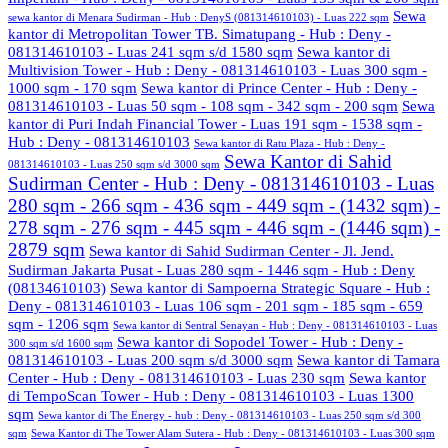
Sewa
sewa kantor di Menara Sudirman - Hub : DenyS (081314610103) - Luas 222 sqm
kantor di Metropolitan Tower TB. Simatupang - Hub : Deny -
081314610103 - Luas 241 sqm s/d 1580 sqm
Sewa kantor di
Multivision Tower - Hub : Deny - 081314610103 - Luas 300 sqm -
1000 sqm - 170 sqm
Sewa kantor di Prince Center - Hub : Deny -
081314610103 - Luas 50 sqm - 108 sqm - 342 sqm - 200 sqm
Sewa
kantor di Puri Indah Financial Tower - Luas 191 sqm - 1538 sqm -
Hub : Deny - 081314610103
Sewa kantor di Ratu Plaza - Hub : Deny -
Sewa Kantor di Sahid
081314610103 - Luas 250 sqm s/d 3000 sqm
Sudirman Center - Hub : Deny - 081314610103 - Luas
280 sqm - 266 sqm - 436 sqm - 449 sqm - (1432 sqm) -
278 sqm - 276 sqm - 445 sqm - 446 sqm - (1446 sqm) -
2879 sqm
Sewa kantor di Sahid Sudirman Center - Jl. Jend.
Sudirman Jakarta Pusat - Luas 280 sqm - 1446 sqm - Hub : Deny
(08134610103)
Sewa kantor di Sampoerna Strategic Square - Hub :
Deny - 081314610103 - Luas 106 sqm - 201 sqm - 185 sqm - 659
sqm - 1206 sqm
Sewa kantor di Sentral Senayan - Hub : Deny - 081314610103 - Luas
Sewa kantor di Sopodel Tower - Hub : Deny -
300 sqm s/d 1600 sqm
081314610103 - Luas 200 sqm s/d 3000 sqm
Sewa kantor di Tamara
Center - Hub : Deny - 081314610103 - Luas 230 sqm
Sewa kantor
di TempoScan Tower - Hub : Deny - 081314610103 - Luas 1300
sqm
Sewa kantor di The Energy - hub : Deny - 081314610103 - Luas 250 sqm s/d 300
sqm
Sewa Kantor di The Tower Alam Sutera - Hub : Deny - 081314610103 - Luas 300 sqm