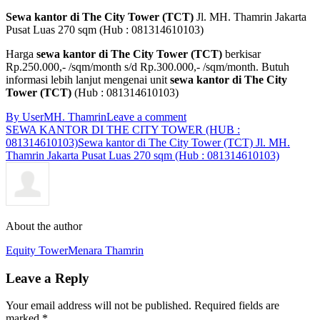
Sewa kantor di The City Tower (TCT)
Jl. MH. Thamrin Jakarta
Pusat Luas 270 sqm (Hub : 081314610103)
Harga
sewa kantor di
The City Tower (TCT)
berkisar
Rp.250.000,- /sqm/month s/d Rp.300.000,- /sqm/month. Butuh
informasi lebih lanjut mengenai unit
sewa kantor di The City
Tower (TCT)
(Hub : 081314610103)
By User
MH. Thamrin
Leave a comment
SEWA KANTOR DI THE CITY TOWER (HUB :
081314610103)
Sewa kantor di The City Tower (TCT) Jl. MH.
Thamrin Jakarta Pusat Luas 270 sqm (Hub : 081314610103)
About the author
Equity Tower
Menara Thamrin
Leave a Reply
Your email address will not be published. Required fields are
marked
*