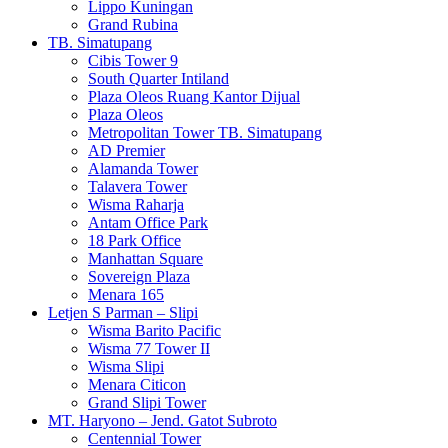
Lippo Kuningan
Grand Rubina
TB. Simatupang
Cibis Tower 9
South Quarter Intiland
Plaza Oleos Ruang Kantor Dijual
Plaza Oleos
Metropolitan Tower TB. Simatupang
AD Premier
Alamanda Tower
Talavera Tower
Wisma Raharja
Antam Office Park
18 Park Office
Manhattan Square
Sovereign Plaza
Menara 165
Letjen S Parman – Slipi
Wisma Barito Pacific
Wisma 77 Tower II
Wisma Slipi
Menara Citicon
Grand Slipi Tower
MT. Haryono – Jend. Gatot Subroto
Centennial Tower