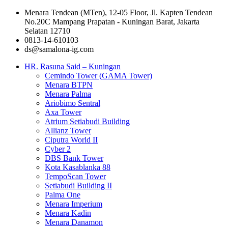
Menara Tendean (MTen), 12-05 Floor, Jl. Kapten Tendean
No.20C Mampang Prapatan - Kuningan Barat, Jakarta
Selatan 12710
0813-14-610103
ds@samalona-ig.com
HR. Rasuna Said – Kuningan
Cemindo Tower (GAMA Tower)
Menara BTPN
Menara Palma
Ariobimo Sentral
Axa Tower
Atrium Setiabudi Building
Allianz Tower
Ciputra World II
Cyber 2
DBS Bank Tower
Kota Kasablanka 88
TempoScan Tower
Setiabudi Building II
Palma One
Menara Imperium
Menara Kadin
Menara Danamon