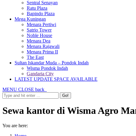
Sentral Senayan
Ratu Plaza
Bapindo Plaza
Mega Kuningan
Menara Pertiwi
Satrio Tower
Noble House
Menara Dea
Menara Rajawali
Menara Prima II
The East
Sultan Iskandar Muda – Pondok Indah
Wisma Pondok Indah
Gandaria City
LATEST UPDATE SPACE AVAILABLE
MENU
CLOSE
back
Sewa kantor di Wisma Agro Ma
You are here:
Home