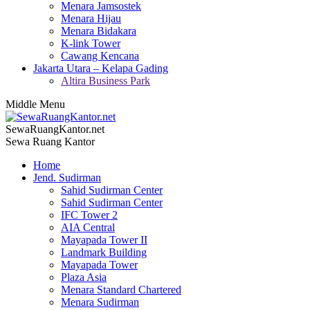
Menara Jamsostek
Menara Hijau
Menara Bidakara
K-link Tower
Cawang Kencana
Jakarta Utara – Kelapa Gading
Altira Business Park
Middle Menu
SewaRuangKantor.net
Sewa Ruang Kantor
Home
Jend. Sudirman
Sahid Sudirman Center
Sahid Sudirman Center
IFC Tower 2
AIA Central
Mayapada Tower II
Landmark Building
Mayapada Tower
Plaza Asia
Menara Standard Chartered
Menara Sudirman