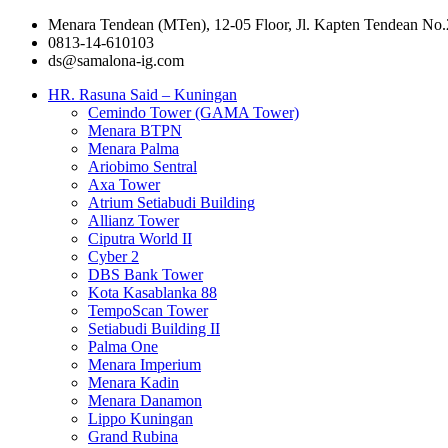
Menara Tendean (MTen), 12-05 Floor, Jl. Kapten Tendean No.
0813-14-610103
ds@samalona-ig.com
HR. Rasuna Said – Kuningan
Cemindo Tower (GAMA Tower)
Menara BTPN
Menara Palma
Ariobimo Sentral
Axa Tower
Atrium Setiabudi Building
Allianz Tower
Ciputra World II
Cyber 2
DBS Bank Tower
Kota Kasablanka 88
TempoScan Tower
Setiabudi Building II
Palma One
Menara Imperium
Menara Kadin
Menara Danamon
Lippo Kuningan
Grand Rubina