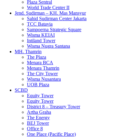
Plaza Sentral
World Trade Center II
Jend. Sudirman – KH. Mas Mansyur
Sahid Sudirman Center Jakarta
TCC Batavia
Sampoerna Strategic Square
Wisma KEIAI
Intiland Tower
Wisma Nugra Santana
MH. Thamrin
The Plaza
Menara BCA
Menara Thamrin
The City Tower
Wisma Nusantara
UOB Plaza
SCBD
Equity Tower
Equity Tower
District 8 – Treasury Tower
Artha Graha
The Energy
BEJ Tower
Office 8
One Place (Pacific Place)