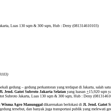
 Jakarta, Luas 130 sqm & 300 sqm, Hub : Deny (081314610103)
10103)
sekali gedung – gedung perkantoran yang terdapat di Jakarta, salah sa
Jl. Jend. Gatot Subroto Jakarta Selatan
yang luasan
+
15,920 sqm yan
atot Subroto Jakarta, Luas 130 sqm & 300 sqm, Hub : Deny (08131461
di Wisma Agro Manunggal
dikarenakan berlokasi di
Jl. Jend. Gatot 
edung tersebut, dan banyak juga transportasi publik yang melewati ged