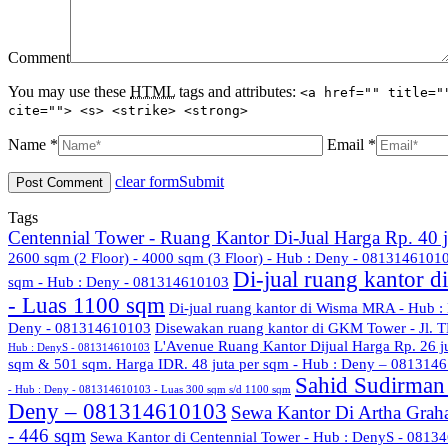
Comment
You may use these
HTML
tags and attributes:
<a href="" title="
cite=""> <s> <strike> <strong>
Name *
Email *
clear form
Submit
Tags
Centennial Tower - Ruang Kantor Di-Jual Harga Rp. 40
2600 sqm (2 Floor) - 4000 sqm (3 Floor) - Hub : Deny - 08131461010
Di-jual ruang kantor 
sqm - Hub : Deny - 081314610103
- Luas 1100 sqm
Di-jual ruang kantor di Wisma MRA - Hub 
Deny - 081314610103
Disewakan ruang kantor di GKM Tower - Jl. T
L'Avenue Ruang Kantor Dijual Harga Rp. 26 
Hub : DenyS - 081314610103
sqm & 501 sqm. Harga IDR. 48 juta per sqm - Hub : Deny – 081314
Sahid Sudirman 
- Hub : Deny - 081314610103 - Luas 300 sqm s/d 1100 sqm
Deny – 081314610103
Sewa Kantor Di Artha Grah
- 446 sqm
Sewa Kantor di Centennial Tower - Hub : DenyS - 0813