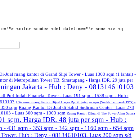
te=""> <cite> <code> <del datetime=""> <em> <i> <q
Di-Jual ruang kantor di Grand Slipi Tower - Luas 1300 sqm (1 lantai) -
ntor di Metropolitan Tower TB. Simatupang - Harga IDR. 29 juta per
uningan Jakarta - Hub : Deny - 081314610103
r di Puri Indah Financial Tower - Luas 191 sqm - 1538 sqm - Hub :
4610103
L'Avenue Ruang Kantor Dijual Harga Rp. 26 juta per sqm (Sudah Termasuk PPN) -
s 350 sqm
Ruang Kantor Di-Jual di Sahid Sudirman Center - Luas 278
610103 - Luas 300 sqm - 1000 sqm
Ruang Kantor Dijual di The Tower Alam Sutera
01 sqm. Harga IDR. 48 juta per sqm - Hub :
m - 431 sqm - 353 sqm - 342 sqm - 1160 sqm - 654 sqm
l Tower. Hub : Deny - 08134610103. Luas 200 sqm s/d