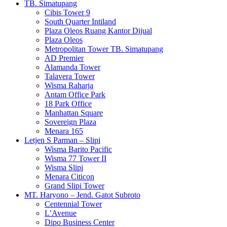
TB. Simatupang
Cibis Tower 9
South Quarter Intiland
Plaza Oleos Ruang Kantor Dijual
Plaza Oleos
Metropolitan Tower TB. Simatupang
AD Premier
Alamanda Tower
Talavera Tower
Wisma Raharja
Antam Office Park
18 Park Office
Manhattan Square
Sovereign Plaza
Menara 165
Letjen S Parman – Slipi
Wisma Barito Pacific
Wisma 77 Tower II
Wisma Slipi
Menara Citicon
Grand Slipi Tower
MT. Haryono – Jend. Gatot Subroto
Centennial Tower
L’Avenue
Dipo Business Center