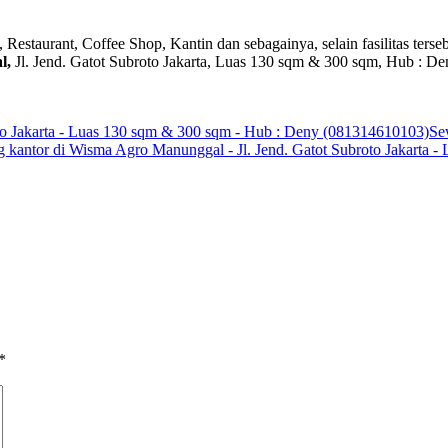
estaurant, Coffee Shop, Kantin dan sebagainya, selain fasilitas terse
l,
Jl. Jend. Gatot Subroto Jakarta, Luas 130 sqm & 300 sqm, Hub : 
to Jakarta - Luas 130 sqm & 300 sqm - Hub : Deny (081314610103)
Se
 kantor di Wisma Agro Manunggal - Jl. Jend. Gatot Subroto Jakarta
*