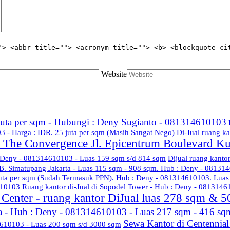
"> <abbr title=""> <acronym title=""> <b> <blockquote ci
Website
 juta per sqm - Hubungi : Deny Sugianto - 081314610103
3 - Harga : IDR. 25 juta per sqm (Masih Sangat Nego)
Di-Jual ruang ka
di The Convergence Jl. Epicentrum Boulevard K
: Deny - 081314610103 - Luas 159 sqm s/d 814 sqm
Dijual ruang kanto
B. Simatupang Jakarta - Luas 115 sqm - 908 sqm. Hub : Deny - 08131
juta per sqm (Sudah Termasuk PPN). Hub : Deny - 081314610103. Lua
610103
Ruang kantor di-Jual di Sopodel Tower - Hub : Deny - 081314
Center - ruang kantor DiJual luas 278 sqm & 5
a - Hub : Deny - 081314610103 - Luas 217 sqm - 416 sq
Sewa Kantor di Centennia
4610103 - Luas 200 sqm s/d 3000 sqm