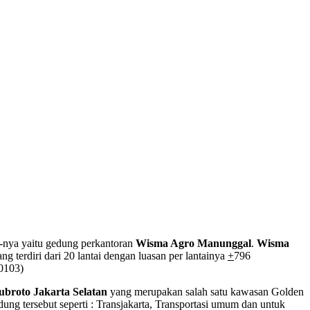
tu-nya yaitu gedung perkantoran
Wisma Agro Manunggal
.
Wisma
g terdiri dari 20 lantai dengan luasan per lantainya
+
796
0103)
Subroto Jakarta Selatan
yang merupakan salah satu kawasan Golden
ung tersebut seperti : Transjakarta, Transportasi umum dan untuk