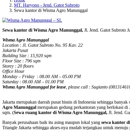
MT. Haryono - Jend. Gatot Subroto
Sewa kantor di Wisma Agro Manunggal
Sewa kantor di Wisma Agro Manunggal,
Jl. Jend. Gatot Subroto
Wisma Agro Manunggal
Location : Jl. Gatot Subroto No. 95 Kav. 22
Jakarta Pusat
Building Size : 15,920 sqm
Floor Size : 796 sqm
Storey : 20 floors
Office Hour
Monday – Friday : 08.00 AM – 05.00 PM
Saturday : 08.00 AM – 01.00 PM
Wisma Agro Manunggal for lease
, please call : Sugianto (0813146
Jakarta merupakan daerah pusat bisnis di Indonesia sehingga banyak 
Agro Manunggal
merupakan gedung perkantoran yang berlokasi di
sqm. (
Sewa ruang kantor di Wisma Agro Manunggal,
Jl. Jend. G
Banyak perusahaan baik itu asing maupun lokal yang
sewa kantor 
Triangle Jakarta sehingga akses-nya mudah terjangkau untuk menuju g