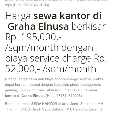
sqm (Hub : 081314610103)
Harga
sewa kantor di
Graha Elnusa
berkisar
Rp. 195,000,-
/sqm/month dengan
biaya service charge Rp.
52,000,- /sqm/month
(Perihal harga sewa dan biaya service charge sewaktu-waktu
dapat berubah sesuai dengan kebijakan pihak management
gedung). Butuh informasi lebih lanjut mengenai unit
sewa
kantor di Graha Elnusa
(Hub : 081314610103)
Butuh Informasi
SEWA KANTOR
di area Jend. Sudirman, MH.
Thamrin, SCBD, Jend. Gatot Subroto, MT. Haryono, Letjen S