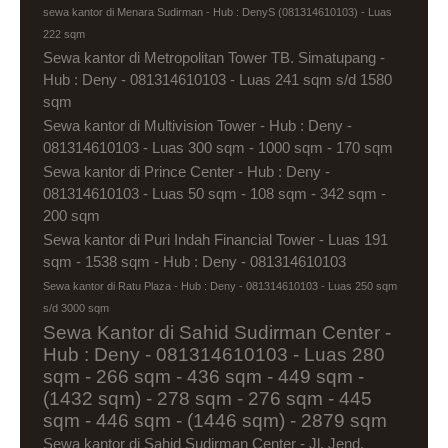
sewa kantor di Menara Sudirman - Hub : DenyS (081314610103) - Luas
222 sqm
Sewa kantor di Metropolitan Tower TB. Simatupang -
Hub : Deny - 081314610103 - Luas 241 sqm s/d 1580
sqm
Sewa kantor di Multivision Tower - Hub : Deny -
081314610103 - Luas 300 sqm - 1000 sqm - 170 sqm
Sewa kantor di Prince Center - Hub : Deny -
081314610103 - Luas 50 sqm - 108 sqm - 342 sqm -
200 sqm
Sewa kantor di Puri Indah Financial Tower - Luas 191
sqm - 1538 sqm - Hub : Deny - 081314610103
Sewa kantor di Ratu Plaza - Hub : Deny - 081314610103 - Luas 250 sqm
s/d 3000 sqm
Sewa Kantor di Sahid Sudirman Center -
Hub : Deny - 081314610103 - Luas 280
sqm - 266 sqm - 436 sqm - 449 sqm -
(1432 sqm) - 278 sqm - 276 sqm - 445
sqm - 446 sqm - (1446 sqm) - 2879 sqm
Sewa kantor di Sahid Sudirman Center - Jl. Jend.