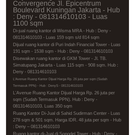
Convergence Jl. Epicentrum
Boulevard Kuningan Jakarta - Hub
: Deny - 081314610103 - Luas
1100 sqm
Di-jual ruang kantor di Wisma MRA - Hub : Deny -
081314610103 - Luas 159 sqm s/d 814 sqm
Dijual ruang kantor di Puri Indah Financial Tower - Luas
191 sqm - 1538 sqm - Hub : Deny - 081314610103
Disewakan ruang kantor di GKM Tower - Jl. TB.
Simatupang Jakarta - Luas 115 sqm - 908 sqm. Hub :
Deny - 081314610103
L'Avenue Ruang Kantor Dijual Harga Rp. 26 juta per sqm (Sudah
Termasuk PPN) - Hub : DenyS - 081314610103
L'Avenue Ruang Kantor Dijual Harga Rp. 26 juta per
sqm (Sudah Termasuk PPN). Hub : Deny -
081314610103. Luas 350 sqm
Ruang Kantor Di-Jual di Sahid Sudirman Center - Luas
278 sqm & 501 sqm. Harga IDR. 48 juta per sqm - Hub
: Deny – 081314610103
Ruang kantor di-Jual di Sopodel Tower - Hub : Deny -