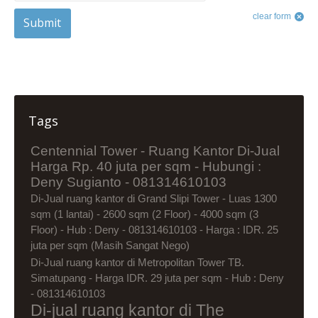
clear form
Submit
Tags
Centennial Tower - Ruang Kantor Di-Jual
Harga Rp. 40 juta per sqm - Hubungi :
Deny Sugianto - 081314610103
Di-Jual ruang kantor di Grand Slipi Tower - Luas 1300
sqm (1 lantai) - 2600 sqm (2 Floor) - 4000 sqm (3
Floor) - Hub : Deny - 081314610103 - Harga : IDR. 25
juta per sqm (Masih Sangat Nego)
Di-Jual ruang kantor di Metropolitan Tower TB.
Simatupang - Harga IDR. 29 juta per sqm - Hub : Deny
- 081314610103
Di-jual ruang kantor di The