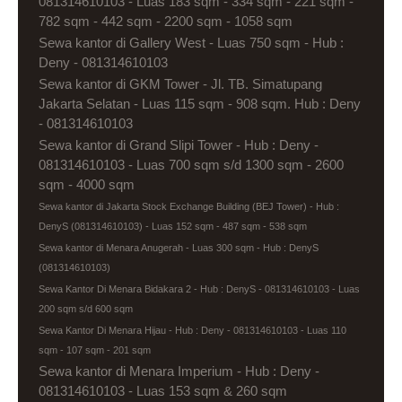
081314610103 - Luas 183 sqm - 334 sqm - 221 sqm -
782 sqm - 442 sqm - 2200 sqm - 1058 sqm
Sewa kantor di Gallery West - Luas 750 sqm - Hub :
Deny - 081314610103
Sewa kantor di GKM Tower - Jl. TB. Simatupang
Jakarta Selatan - Luas 115 sqm - 908 sqm. Hub : Deny
- 081314610103
Sewa kantor di Grand Slipi Tower - Hub : Deny -
081314610103 - Luas 700 sqm s/d 1300 sqm - 2600
sqm - 4000 sqm
Sewa kantor di Jakarta Stock Exchange Building (BEJ Tower) - Hub :
DenyS (081314610103) - Luas 152 sqm - 487 sqm - 538 sqm
Sewa kantor di Menara Anugerah - Luas 300 sqm - Hub : DenyS
(081314610103)
Sewa Kantor Di Menara Bidakara 2 - Hub : DenyS - 081314610103 - Luas
200 sqm s/d 600 sqm
Sewa Kantor Di Menara Hijau - Hub : Deny - 081314610103 - Luas 110
sqm - 107 sqm - 201 sqm
Sewa kantor di Menara Imperium - Hub : Deny -
081314610103 - Luas 153 sqm & 260 sqm