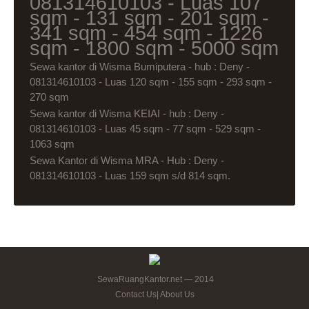
081314610103 - Luas 107
sqm - 131 sqm - 201 sqm -
341 sqm - 454 sqm - 1226
sqm - 1800 sqm - 5000 sqm
Sewa kantor di Wisma Bumiputera - hub : Deny -
081314610103 - Luas 120 sqm - 155 sqm - 293 sqm -
270 sqm
Sewa kantor di Wisma KEIAI - hub : Deny -
081314610103 - Luas 45 sqm - 77 sqm - 529 sqm -
1063 sqm
Sewa Kantor di Wisma MRA - Hub : Deny -
081314610103 - Luas 159 sqm s/d 814 sqm.
SewaRuangKantor.net — 2014
Contact Us
|
About Us