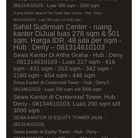
081314610103 - Luas 300 sqm - 1000 sqm
Ruang Kantor Dijual di The Tower Alam Sutera - Hub : Deny -
081314610103 - Luas 300 sqm s/d 1100 sqm
Sahid Sudirman Center - ruang
kantor DiJual luas 278 sqm & 501
sqm. Harga IDR. 48 juta per sqm -
Hub : Deny – 081314610103
Sewa Kantor Di Artha Graha - Hub : Deny
- 081314610103 - Luas 217 sqm - 416
sqm - 431 sqm - 353 sqm - 342 sqm -
1160 sqm - 654 sqm - 446 sqm
Sewa Kantor di Centennial Tower - Hub : DenyS -
08134610103 - Luas 200 sqm s/d 3000 sqm
Sewa Kantor di Centennial Tower. Hub :
Deny - 08134610103. Luas 200 sqm s/d
3000 sqm
SEWA KANTOR DI EQUITY TOWER (HUB :
081314610103)
Sewa kantor di Equity Tower - Hub : Deny -