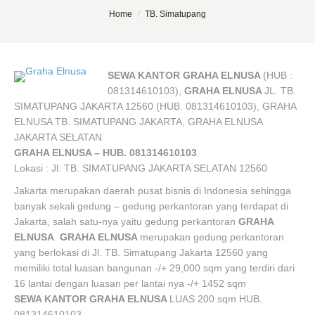
You are here:
Home
TB. Simatupang
SEWA KANTOR GRAHA ELNUSA
(HUB :
081314610103),
GRAHA ELNUSA
JL. TB.
SIMATUPANG JAKARTA 12560 (HUB. 081314610103), GRAHA
ELNUSA TB. SIMATUPANG JAKARTA, GRAHA ELNUSA
JAKARTA SELATAN
GRAHA ELNUSA – HUB. 081314610103
Lokasi : Jl. TB. SIMATUPANG JAKARTA SELATAN 12560
Jakarta merupakan daerah pusat bisnis di Indonesia sehingga
banyak sekali gedung – gedung perkantoran yang terdapat di
Jakarta, salah satu-nya yaitu gedung perkantoran
GRAHA
ELNUSA
.
GRAHA ELNUSA
merupakan gedung perkantoran
yang berlokasi di Jl. TB. Simatupang Jakarta 12560 yang
memiliki total luasan bangunan -/+ 29,000 sqm yang terdiri dari
16 lantai dengan luasan per lantai nya -/+ 1452 sqm
SEWA KANTOR GRAHA ELNUSA
LUAS 200 sqm HUB.
081314610103