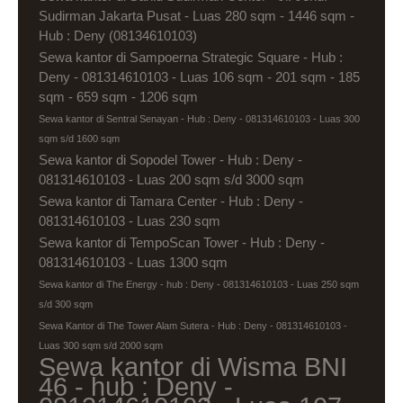
Sudirman Jakarta Pusat - Luas 280 sqm - 1446 sqm -
Hub : Deny (08134610103)
Sewa kantor di Sampoerna Strategic Square - Hub :
Deny - 081314610103 - Luas 106 sqm - 201 sqm - 185
sqm - 659 sqm - 1206 sqm
Sewa kantor di Sentral Senayan - Hub : Deny - 081314610103 - Luas 300
sqm s/d 1600 sqm
Sewa kantor di Sopodel Tower - Hub : Deny -
081314610103 - Luas 200 sqm s/d 3000 sqm
Sewa kantor di Tamara Center - Hub : Deny -
081314610103 - Luas 230 sqm
Sewa kantor di TempoScan Tower - Hub : Deny -
081314610103 - Luas 1300 sqm
Sewa kantor di The Energy - hub : Deny - 081314610103 - Luas 250 sqm
s/d 300 sqm
Sewa Kantor di The Tower Alam Sutera - Hub : Deny - 081314610103 -
Luas 300 sqm s/d 2000 sqm
Sewa kantor di Wisma BNI
46 - hub : Deny -