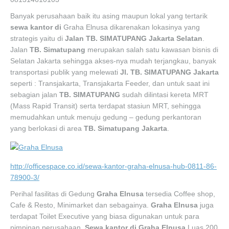
Banyak perusahaan baik itu asing maupun lokal yang tertarik
sewa kantor di
Graha Elnusa dikarenakan lokasinya yang
strategis yaitu di
Jalan TB. SIMATUPANG Jakarta Selatan
.
Jalan
TB. Simatupang
merupakan salah satu kawasan bisnis di
Selatan Jakarta sehingga akses-nya mudah terjangkau, banyak
transportasi publik yang melewati
Jl. TB. SIMATUPANG Jakarta
seperti : Transjakarta, Transjakarta Feeder, dan untuk saat ini
sebagian jalan
TB. SIMATUPANG
sudah dilintasi kereta MRT
(Mass Rapid Transit) serta terdapat stasiun MRT, sehingga
memudahkan untuk menuju gedung – gedung perkantoran
yang berlokasi di area
TB. Simatupang Jakarta
.
http://officespace.co.id/sewa-kantor-graha-elnusa-hub-0811-86-
78900-3/
Perihal fasilitas di Gedung
Graha Elnusa
tersedia Coffee shop,
Cafe & Resto, Minimarket dan sebagainya.
Graha Elnusa
juga
terdapat Toilet Executive yang biasa digunakan untuk para
pimpinan perusahaan.
Sewa kantor di Graha Elnusa
Luas 200