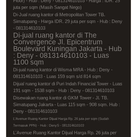
Floor) - Hub : Deny - 081314610103 - Harga : IDR. 25
juta per sqm (Masih Sangat Nego)
Di-Jual ruang kantor di Metropolitan Tower TB.
Simatupang - Harga IDR. 29 juta per sqm - Hub : Deny
- 081314610103
Di-jual ruang kantor di The
Convergence Jl. Epicentrum
Boulevard Kuningan Jakarta - Hub
: Deny - 081314610103 - Luas
1100 sqm
Di-jual ruang kantor di Wisma MRA - Hub : Deny -
081314610103 - Luas 159 sqm s/d 814 sqm
Dijual ruang kantor di Puri Indah Financial Tower - Luas
191 sqm - 1538 sqm - Hub : Deny - 081314610103
Disewakan ruang kantor di GKM Tower - Jl. TB.
Simatupang Jakarta - Luas 115 sqm - 908 sqm. Hub :
Deny - 081314610103
L'Avenue Ruang Kantor Dijual Harga Rp. 26 juta per sqm (Sudah
Termasuk PPN) - Hub : DenyS - 081314610103
L'Avenue Ruang Kantor Dijual Harga Rp. 26 juta per