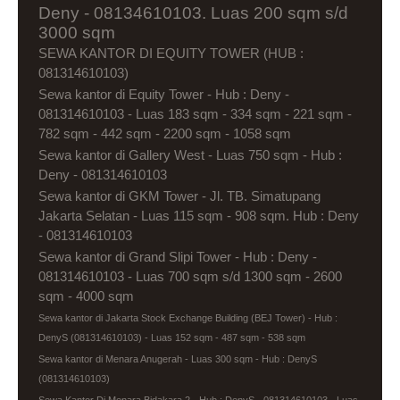
Deny - 08134610103. Luas 200 sqm s/d
3000 sqm
SEWA KANTOR DI EQUITY TOWER (HUB :
081314610103)
Sewa kantor di Equity Tower - Hub : Deny -
081314610103 - Luas 183 sqm - 334 sqm - 221 sqm -
782 sqm - 442 sqm - 2200 sqm - 1058 sqm
Sewa kantor di Gallery West - Luas 750 sqm - Hub :
Deny - 081314610103
Sewa kantor di GKM Tower - Jl. TB. Simatupang
Jakarta Selatan - Luas 115 sqm - 908 sqm. Hub : Deny
- 081314610103
Sewa kantor di Grand Slipi Tower - Hub : Deny -
081314610103 - Luas 700 sqm s/d 1300 sqm - 2600
sqm - 4000 sqm
Sewa kantor di Jakarta Stock Exchange Building (BEJ Tower) - Hub :
DenyS (081314610103) - Luas 152 sqm - 487 sqm - 538 sqm
Sewa kantor di Menara Anugerah - Luas 300 sqm - Hub : DenyS
(081314610103)