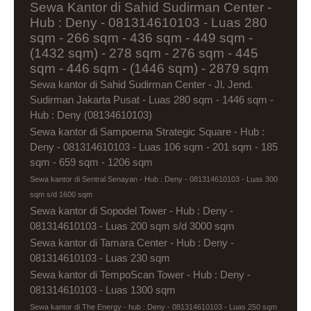
Sewa Kantor di Sahid Sudirman Center -
Hub : Deny - 081314610103 - Luas 280
sqm - 266 sqm - 436 sqm - 449 sqm -
(1432 sqm) - 278 sqm - 276 sqm - 445
sqm - 446 sqm - (1446 sqm) - 2879 sqm
Sewa kantor di Sahid Sudirman Center - Jl. Jend.
Sudirman Jakarta Pusat - Luas 280 sqm - 1446 sqm -
Hub : Deny (08134610103)
Sewa kantor di Sampoerna Strategic Square - Hub :
Deny - 081314610103 - Luas 106 sqm - 201 sqm - 185
sqm - 659 sqm - 1206 sqm
Sewa kantor di Sentral Senayan - Hub : Deny - 081314610103 - Luas 300
sqm s/d 1600 sqm
Sewa kantor di Sopodel Tower - Hub : Deny -
081314610103 - Luas 200 sqm s/d 3000 sqm
Sewa kantor di Tamara Center - Hub : Deny -
081314610103 - Luas 230 sqm
Sewa kantor di TempoScan Tower - Hub : Deny -
081314610103 - Luas 1300 sqm
Sewa kantor di The Energy - hub : Deny - 081314610103 - Luas 250 sqm