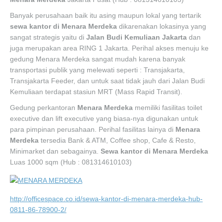
Banyak perusahaan baik itu asing maupun lokal yang tertarik
sewa kantor di
Menara Merdeka
dikarenakan lokasinya yang
sangat strategis yaitu di
Jalan Budi Kemuliaan Jakarta
dan
juga merupakan area RING 1 Jakarta. Perihal akses menuju ke
gedung Menara Merdeka sangat mudah karena banyak
transportasi publik yang melewati seperti : Transjakarta,
Transjakarta Feeder, dan untuk saat tidak jauh dari Jalan Budi
Kemuliaan terdapat stasiun MRT (Mass Rapid Transit).
Gedung perkantoran
Menara Merdeka
memiliki fasilitas toilet
executive dan lift executive yang biasa-nya digunakan untuk
para pimpinan perusahaan. Perihal fasilitas lainya di
Menara
Merdeka
tersedia Bank & ATM, Coffee shop, Cafe & Resto,
Minimarket dan sebagainya.
Sewa kantor di Menara Merdeka
Luas 1000 sqm (Hub : 081314610103)
http://officespace.co.id/sewa-kantor-di-menara-merdeka-hub-
0811-86-78900-2/