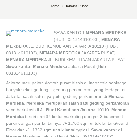
You are here:
Home
Jakarta Pusat
SEWA KANTOR
MENARA MERDEKA
(HUB : 081314610103),
MENARA
MERDEKA
JL. BUDI KEMULIAAN JAKARTA 10110 (HUB :
081314610103),
MENARA MERDEKA
JAKARTA PUSAT,
MENARA MERDEKA
JL. BUDI KEMULIAAN JAKARTA PUSAT
Sewa kantor Menara Merdeka
Jakarta Pusat (Hub :
081314610103)
Jakarta merupakan daerah pusat bisnis di Indonesia sehingga
banyak sekali gedung – gedung perkantoran yang terdapat di
Jakarta, salah satu-nya yaitu gedung perkantoran di
Menara
Merdeka
.
Merdeka
merupakan salah satu gedung perkantoran
yang berlokasi di
Jl. Budi Kemuliaan Jakarta 10110
.
Menara
Merdeka
terdiri dari 34 lantai marketing dengan 3 basement
parkir dengan per lantai nya -/+ 1.700 sqm untuk lantai Ground
Floor dan -/+ 1352 sqm untuk lantai typical.
Sewa kantor di
Menara Merdeka
Jakarta Pusat (Hub : 081314610103)