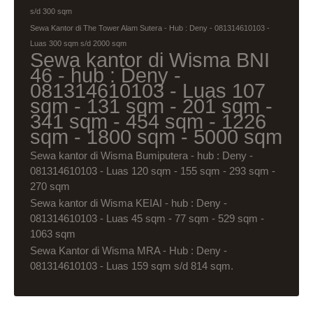
s/d 300 sqm
Sewa Kantor di The Tower Alam Sutera - Hub : Deny - 081314610103 -
Luas 300 sqm s/d 2000 sqm
Sewa kantor di Wisma BNI
46 - hub : Deny -
081314610103 - Luas 107
sqm - 131 sqm - 201 sqm -
341 sqm - 454 sqm - 1226
sqm - 1800 sqm - 5000 sqm
Sewa kantor di Wisma Bumiputera - hub : Deny -
081314610103 - Luas 120 sqm - 155 sqm - 293 sqm -
270 sqm
Sewa kantor di Wisma KEIAI - hub : Deny -
081314610103 - Luas 45 sqm - 77 sqm - 529 sqm -
1063 sqm
Sewa Kantor di Wisma MRA - Hub : Deny -
081314610103 - Luas 159 sqm s/d 814 sqm.