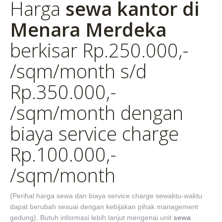
Harga
sewa kantor di
Menara Merdeka
berkisar Rp.250.000,-
/sqm/month s/d
Rp.350.000,-
/sqm/month dengan
biaya service charge
Rp.100.000,-
/sqm/month
(Perihal harga sewa dan biaya service charge sewaktu-waktu
dapat berubah sesuai dengan kebijakan pihak management
gedung). Butuh informasi lebih lanjut mengenai unit
sewa