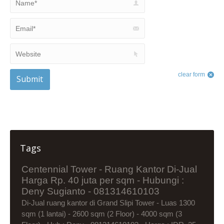
Email *
Website
clear form
Submit
Tags
Centennial Tower - Ruang Kantor Di-Jual
Harga Rp. 40 juta per sqm - Hubungi :
Deny Sugianto - 081314610103
Di-Jual ruang kantor di Grand Slipi Tower - Luas 1300
sqm (1 lantai) - 2600 sqm (2 Floor) - 4000 sqm (3