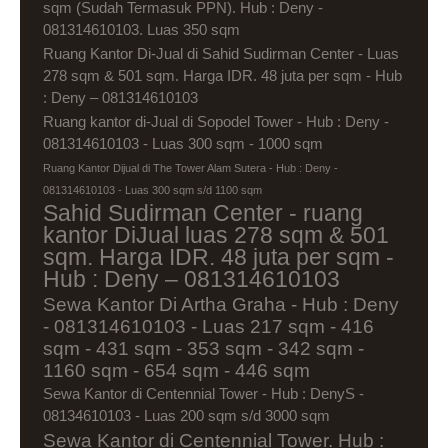
sqm (Sudah Termasuk PPN). Hub : Deny -
081314610103. Luas 350 sqm
Ruang Kantor Di-Jual di Sahid Sudirman Center - Luas
278 sqm & 501 sqm. Harga IDR. 48 juta per sqm - Hub
: Deny – 081314610103
Ruang kantor di-Jual di Sopodel Tower - Hub : Deny -
081314610103 - Luas 300 sqm - 1000 sqm
Ruang Kantor Dijual di The Tower Alam Sutera - Hub : Deny -
081314610103 - Luas 300 sqm s/d 1100 sqm
Sahid Sudirman Center - ruang
kantor DiJual luas 278 sqm & 501
sqm. Harga IDR. 48 juta per sqm -
Hub : Deny – 081314610103
Sewa Kantor Di Artha Graha - Hub : Deny
- 081314610103 - Luas 217 sqm - 416
sqm - 431 sqm - 353 sqm - 342 sqm -
1160 sqm - 654 sqm - 446 sqm
Sewa Kantor di Centennial Tower - Hub : DenyS -
08134610103 - Luas 200 sqm s/d 3000 sqm
Sewa Kantor di Centennial Tower. Hub :