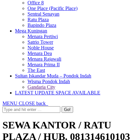
Office 8
One Place (Pacific Place)
Sentral Senayan
Ratu Plaza
Bapindo Plaza
Mega Kuningan
Menara Pertiwi
Satrio Tower
Noble House
Menara Dea
Menara Rajawali
Menara Prima II
The East
Sultan Iskandar Muda – Pondok Indah
Wisma Pondok Indah
Gandaria City
LATEST UPDATE SPACE AVAILABLE
MENU
CLOSE
back
SEWA KANTOR / RATU
PLAZA / HUB. 081314610103