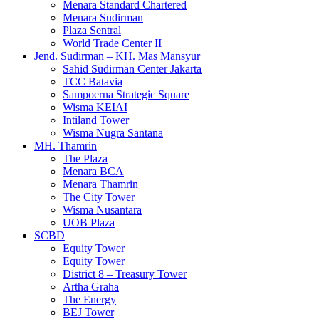
Menara Standard Chartered
Menara Sudirman
Plaza Sentral
World Trade Center II
Jend. Sudirman – KH. Mas Mansyur
Sahid Sudirman Center Jakarta
TCC Batavia
Sampoerna Strategic Square
Wisma KEIAI
Intiland Tower
Wisma Nugra Santana
MH. Thamrin
The Plaza
Menara BCA
Menara Thamrin
The City Tower
Wisma Nusantara
UOB Plaza
SCBD
Equity Tower
Equity Tower
District 8 – Treasury Tower
Artha Graha
The Energy
BEJ Tower