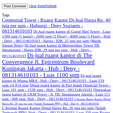
clear form
Submit
Tags
Centennial Tower - Ruang Kantor Di-Jual Harga Rp. 40
juta per sqm - Hubungi : Deny Sugianto -
081314610103
Di-Jual ruang kantor di Grand Slipi Tower - Luas
1300 sqm (1 lantai) - 2600 sqm (2 Floor) - 4000 sqm (3 Floor) - Hub
: Deny - 081314610103 - Harga : IDR. 25 juta per sqm (Masih
Sangat Nego)
Di-Jual ruang kantor di Metropolitan Tower TB.
Simatupang - Harga IDR. 29 juta per sqm - Hub : Deny -
Di-jual ruang kantor di The
081314610103
Convergence Jl. Epicentrum Boulevard
Kuningan Jakarta - Hub : Deny -
081314610103 - Luas 1100 sqm
Di-jual ruang
kantor di Wisma MRA - Hub : Deny - 081314610103 - Luas 159
sqm s/d 814 sqm
Dijual ruang kantor di Puri Indah Financial Tower -
Luas 191 sqm - 1538 sqm - Hub : Deny - 081314610103
Disewakan
ruang kantor di GKM Tower - Jl. TB. Simatupang Jakarta - Luas 115
sqm - 908 sqm. Hub : Deny - 081314610103
L'Avenue Ruang Kantor Dijual
Harga Rp. 26 juta per sqm (Sudah Termasuk PPN) - Hub : DenyS - 081314610103
L'Avenue Ruang Kantor Dijual Harga Rp. 26 juta per sqm (Sudah
Termasuk PPN). Hub : Deny - 081314610103. Luas 350 sqm
Ruang