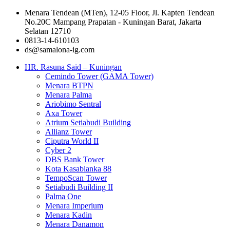
Menara Tendean (MTen), 12-05 Floor, Jl. Kapten Tendean
No.20C Mampang Prapatan - Kuningan Barat, Jakarta
Selatan 12710
0813-14-610103
ds@samalona-ig.com
HR. Rasuna Said – Kuningan
Cemindo Tower (GAMA Tower)
Menara BTPN
Menara Palma
Ariobimo Sentral
Axa Tower
Atrium Setiabudi Building
Allianz Tower
Ciputra World II
Cyber 2
DBS Bank Tower
Kota Kasablanka 88
TempoScan Tower
Setiabudi Building II
Palma One
Menara Imperium
Menara Kadin
Menara Danamon