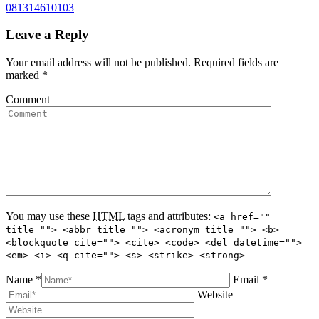
081314610103
Leave a Reply
Your email address will not be published. Required fields are
marked
*
Comment
You may use these
HTML
tags and attributes:
<a href=""
title=""> <abbr title=""> <acronym title=""> <b>
<blockquote cite=""> <cite> <code> <del datetime="">
<em> <i> <q cite=""> <s> <strike> <strong>
Name *
Email *
Website