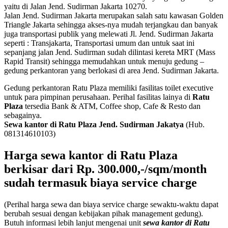
yaitu di Jalan Jend. Sudirman Jakarta 10270.
Jalan Jend. Sudirman Jakarta merupakan salah satu kawasan Golden
Triangle Jakarta sehingga akses-nya mudah terjangkau dan banyak
juga transportasi publik yang melewati Jl. Jend. Sudirman Jakarta
seperti : Transjakarta, Transportasi umum dan untuk saat ini
sepanjang jalan Jend. Sudirman sudah dilintasi kereta MRT (Mass
Rapid Transit) sehingga memudahkan untuk menuju gedung –
gedung perkantoran yang berlokasi di area Jend. Sudirman Jakarta.
Gedung perkantoran Ratu Plaza memiliki fasilitas toilet executive
untuk para pimpinan perusahaan. Perihal fasilitas lainya di
Ratu
Plaza
tersedia Bank & ATM, Coffee shop, Cafe & Resto dan
sebagainya.
Sewa kantor di Ratu Plaza Jend. Sudirman Jakatya
(Hub.
081314610103)
Harga
sewa kantor di Ratu Plaza
berkisar dari Rp. 300.000,-/sqm/month
sudah termasuk biaya service charge
(Perihal harga sewa dan biaya service charge sewaktu-waktu dapat
berubah sesuai dengan kebijakan pihak management gedung).
Butuh informasi lebih lanjut mengenai unit
sewa kantor di Ratu