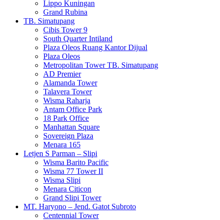
Lippo Kuningan
Grand Rubina
TB. Simatupang
Cibis Tower 9
South Quarter Intiland
Plaza Oleos Ruang Kantor Dijual
Plaza Oleos
Metropolitan Tower TB. Simatupang
AD Premier
Alamanda Tower
Talavera Tower
Wisma Raharja
Antam Office Park
18 Park Office
Manhattan Square
Sovereign Plaza
Menara 165
Letjen S Parman – Slipi
Wisma Barito Pacific
Wisma 77 Tower II
Wisma Slipi
Menara Citicon
Grand Slipi Tower
MT. Haryono – Jend. Gatot Subroto
Centennial Tower