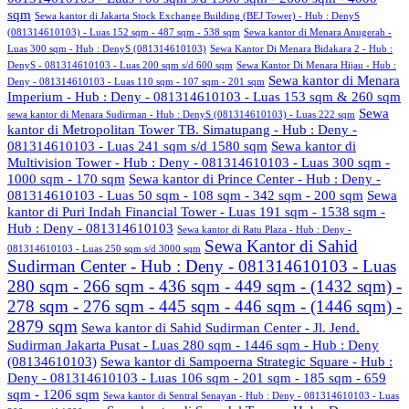
sqm
Sewa kantor di Jakarta Stock Exchange Building (BEJ Tower) - Hub : DenyS
(081314610103) - Luas 152 sqm - 487 sqm - 538 sqm
Sewa kantor di Menara Anugerah -
Luas 300 sqm - Hub : DenyS (081314610103)
Sewa Kantor Di Menara Bidakara 2 - Hub :
DenyS - 081314610103 - Luas 200 sqm s/d 600 sqm
Sewa Kantor Di Menara Hijau - Hub :
Sewa kantor di Menara
Deny - 081314610103 - Luas 110 sqm - 107 sqm - 201 sqm
Imperium - Hub : Deny - 081314610103 - Luas 153 sqm & 260 sqm
Sewa
sewa kantor di Menara Sudirman - Hub : DenyS (081314610103) - Luas 222 sqm
kantor di Metropolitan Tower TB. Simatupang - Hub : Deny -
081314610103 - Luas 241 sqm s/d 1580 sqm
Sewa kantor di
Multivision Tower - Hub : Deny - 081314610103 - Luas 300 sqm -
1000 sqm - 170 sqm
Sewa kantor di Prince Center - Hub : Deny -
081314610103 - Luas 50 sqm - 108 sqm - 342 sqm - 200 sqm
Sewa
kantor di Puri Indah Financial Tower - Luas 191 sqm - 1538 sqm -
Hub : Deny - 081314610103
Sewa kantor di Ratu Plaza - Hub : Deny -
Sewa Kantor di Sahid
081314610103 - Luas 250 sqm s/d 3000 sqm
Sudirman Center - Hub : Deny - 081314610103 - Luas
280 sqm - 266 sqm - 436 sqm - 449 sqm - (1432 sqm) -
278 sqm - 276 sqm - 445 sqm - 446 sqm - (1446 sqm) -
2879 sqm
Sewa kantor di Sahid Sudirman Center - Jl. Jend.
Sudirman Jakarta Pusat - Luas 280 sqm - 1446 sqm - Hub : Deny
(08134610103)
Sewa kantor di Sampoerna Strategic Square - Hub :
Deny - 081314610103 - Luas 106 sqm - 201 sqm - 185 sqm - 659
sqm - 1206 sqm
Sewa kantor di Sentral Senayan - Hub : Deny - 081314610103 - Luas