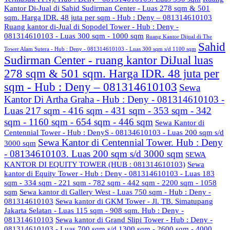
Kantor Di-Jual di Sahid Sudirman Center - Luas 278 sqm & 501
sqm. Harga IDR. 48 juta per sqm - Hub : Deny – 081314610103
Ruang kantor di-Jual di Sopodel Tower - Hub : Deny -
081314610103 - Luas 300 sqm - 1000 sqm
Ruang Kantor Dijual di The
Sahid
Tower Alam Sutera - Hub : Deny - 081314610103 - Luas 300 sqm s/d 1100 sqm
Sudirman Center - ruang kantor DiJual luas
278 sqm & 501 sqm. Harga IDR. 48 juta per
sqm - Hub : Deny – 081314610103
Sewa
Kantor Di Artha Graha - Hub : Deny - 081314610103 -
Luas 217 sqm - 416 sqm - 431 sqm - 353 sqm - 342
sqm - 1160 sqm - 654 sqm - 446 sqm
Sewa Kantor di
Centennial Tower - Hub : DenyS - 08134610103 - Luas 200 sqm s/d
Sewa Kantor di Centennial Tower. Hub : Deny
3000 sqm
- 08134610103. Luas 200 sqm s/d 3000 sqm
SEWA
KANTOR DI EQUITY TOWER (HUB : 081314610103)
Sewa
kantor di Equity Tower - Hub : Deny - 081314610103 - Luas 183
sqm - 334 sqm - 221 sqm - 782 sqm - 442 sqm - 2200 sqm - 1058
sqm
Sewa kantor di Gallery West - Luas 750 sqm - Hub : Deny -
081314610103
Sewa kantor di GKM Tower - Jl. TB. Simatupang
Jakarta Selatan - Luas 115 sqm - 908 sqm. Hub : Deny -
081314610103
Sewa kantor di Grand Slipi Tower - Hub : Deny -
081314610103 - Luas 700 sqm s/d 1300 sqm - 2600 sqm - 4000