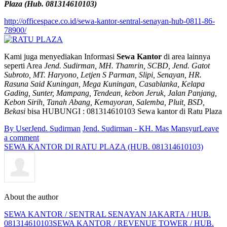
Plaza (Hub. 081314610103)
http://officespace.co.id/sewa-kantor-sentral-senayan-hub-0811-86-
78900/
Kami juga menyediakan Informasi
Sewa Kantor
di area lainnya
seperti Area
Jend. Sudirman, MH. Thamrin, SCBD, Jend. Gatot
Subroto, MT. Haryono, Letjen S Parman, Slipi, Senayan, HR.
Rasuna Said Kuningan, Mega Kuningan, Casablanka, Kelapa
Gading, Sunter, Mampang, Tendean, kebon Jeruk, Jalan Panjang,
Kebon Sirih, Tanah Abang, Kemayoran, Salemba, Pluit, BSD,
Bekasi
bisa HUBUNGI : 081314610103 Sewa kantor di Ratu Plaza
By User
Jend. Sudirman
Jend. Sudirman - KH. Mas Mansyur
Leave
a comment
SEWA KANTOR DI RATU PLAZA (HUB. 081314610103)
About the author
SEWA KANTOR / SENTRAL SENAYAN JAKARTA / HUB.
081314610103
SEWA KANTOR / REVENUE TOWER / HUB.