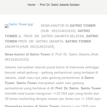
You are here:
Home
Prof. Dr. Satrio Jakarta Selatan
SEWA KANTOR DI
SATRIO TOWER
(HUB : 081314610103),
SATRIO
TOWER
JL. PROF. DR. SATRIO JAKARTA SELATAN,
SATRIO
TOWER
PROF. DR. SATRIO JAKARTA,
SATRIO TOWER
JAKARTA (HUB. 081314610103)
Sewa kantor di Satrio Tower
Jl. Prof. Dr. Satrio Jakarta (Hub :
081314610103)
Jakarta merupakan daerah pusat bisnis di Indonesia sehingga
banyak sekali gedung – gedung perkantoran yang terdapat di
Jakarta, salah satu-nya yaitu gedung perkantoran di
Satrio
Tower
.
Satrio Tower
merupakan salah satu gedung
perkantoran yang berlokasi di
Jl. Prof. Dr. Satrio
.
Satrio Tower
memiliki total luasan bangunan -/+32.054 sqm yang terdiri dari
28 lantai markerting dengan luasan per lantai nya -/+ 1500 sqm.
Disewakan kantor di Satrio Tower
Jakarta Luas 1500 sqm