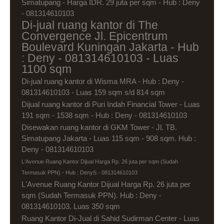
Simatupang - Harga IDR. 29 juta per sqm - Hub : Deny
- 081314610103
Di-jual ruang kantor di The
Convergence Jl. Epicentrum
Boulevard Kuningan Jakarta - Hub
: Deny - 081314610103 - Luas
1100 sqm
Di-jual ruang kantor di Wisma MRA - Hub : Deny -
081314610103 - Luas 159 sqm s/d 814 sqm
Dijual ruang kantor di Puri Indah Financial Tower - Luas
191 sqm - 1538 sqm - Hub : Deny - 081314610103
Disewakan ruang kantor di GKM Tower - Jl. TB.
Simatupang Jakarta - Luas 115 sqm - 908 sqm. Hub :
Deny - 081314610103
L'Avenue Ruang Kantor Dijual Harga Rp. 26 juta per sqm (Sudah
Termasuk PPN) - Hub : DenyS - 081314610103
L'Avenue Ruang Kantor Dijual Harga Rp. 26 juta per
sqm (Sudah Termasuk PPN). Hub : Deny -
081314610103. Luas 350 sqm
Ruang Kantor Di-Jual di Sahid Sudirman Center - Luas