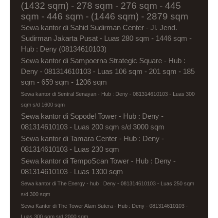
(1432 sqm) - 278 sqm - 276 sqm - 445
sqm - 446 sqm - (1446 sqm) - 2879 sqm
Sewa kantor di Sahid Sudirman Center - Jl. Jend.
Sudirman Jakarta Pusat - Luas 280 sqm - 1446 sqm -
Hub : Deny (08134610103)
Sewa kantor di Sampoerna Strategic Square - Hub :
Deny - 081314610103 - Luas 106 sqm - 201 sqm - 185
sqm - 659 sqm - 1206 sqm
Sewa kantor di Sentral Senayan - Hub : Deny - 081314610103 - Luas 300
sqm s/d 1600 sqm
Sewa kantor di Sopodel Tower - Hub : Deny -
081314610103 - Luas 200 sqm s/d 3000 sqm
Sewa kantor di Tamara Center - Hub : Deny -
081314610103 - Luas 230 sqm
Sewa kantor di TempoScan Tower - Hub : Deny -
081314610103 - Luas 1300 sqm
Sewa kantor di The Energy - hub : Deny - 081314610103 - Luas 250 sqm
s/d 300 sqm
Sewa Kantor di The Tower Alam Sutera - Hub : Deny - 081314610103 -
Luas 300 sqm s/d 2000 sqm