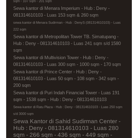
sqm - 107 sqm - 201 sqm
Sewa kantor di Menara Imperium - Hub : Deny -
081314610103 - Luas 153 sqm & 260 sqm
sewa kantor di Menara Sudirman - Hub : DenyS (081314610103) - Luas
222 sqm
Sewa kantor di Metropolitan Tower TB. Simatupang -
Hub : Deny - 081314610103 - Luas 241 sqm s/d 1580
sqm
Sewa kantor di Multivision Tower - Hub : Deny -
081314610103 - Luas 300 sqm - 1000 sqm - 170 sqm
Sewa kantor di Prince Center - Hub : Deny -
081314610103 - Luas 50 sqm - 108 sqm - 342 sqm -
200 sqm
Sewa kantor di Puri Indah Financial Tower - Luas 191
sqm - 1538 sqm - Hub : Deny - 081314610103
Sewa kantor di Ratu Plaza - Hub : Deny - 081314610103 - Luas 250 sqm
s/d 3000 sqm
Sewa Kantor di Sahid Sudirman Center -
Hub : Deny - 081314610103 - Luas 280
sqm - 266 sqm - 436 sqm - 449 sqm -