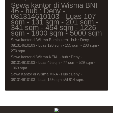
Sewa kantor di Wisma BNI
46 - hub : Deny -
081314610103 - Luas 107
sqm - 131 sqm - 201 sqm -
341 sqm - 454 sqm - 1226
sqm - 1800 sqm - 5000 sqm
Sewa kantor di Wisma Bumiputera - hub : Deny -
081314610103 - Luas 120 sqm - 155 sqm - 293 sqm -
270 sqm
Sewa kantor di Wisma KEIAI - hub : Deny -
081314610103 - Luas 45 sqm - 77 sqm - 529 sqm -
1063 sqm
Sewa Kantor di Wisma MRA - Hub : Deny -
081314610103 - Luas 159 sqm s/d 814 sqm.