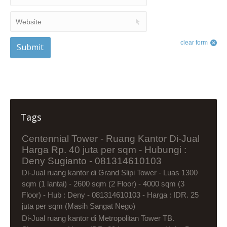
Website
clear form
Submit
Tags
Centennial Tower - Ruang Kantor Di-Jual
Harga Rp. 40 juta per sqm - Hubungi :
Deny Sugianto - 081314610103
Di-Jual ruang kantor di Grand Slipi Tower - Luas 1300
sqm (1 lantai) - 2600 sqm (2 Floor) - 4000 sqm (3
Floor) - Hub : Deny - 081314610103 - Harga : IDR. 25
juta per sqm (Masih Sangat Nego)
Di-Jual ruang kantor di Metropolitan Tower TB.