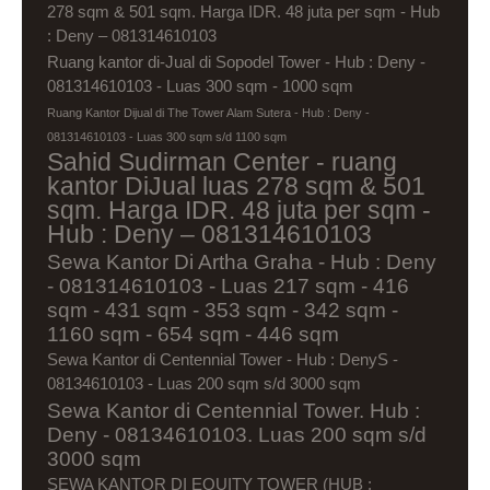
278 sqm & 501 sqm. Harga IDR. 48 juta per sqm - Hub
: Deny – 081314610103
Ruang kantor di-Jual di Sopodel Tower - Hub : Deny -
081314610103 - Luas 300 sqm - 1000 sqm
Ruang Kantor Dijual di The Tower Alam Sutera - Hub : Deny -
081314610103 - Luas 300 sqm s/d 1100 sqm
Sahid Sudirman Center - ruang
kantor DiJual luas 278 sqm & 501
sqm. Harga IDR. 48 juta per sqm -
Hub : Deny – 081314610103
Sewa Kantor Di Artha Graha - Hub : Deny
- 081314610103 - Luas 217 sqm - 416
sqm - 431 sqm - 353 sqm - 342 sqm -
1160 sqm - 654 sqm - 446 sqm
Sewa Kantor di Centennial Tower - Hub : DenyS -
08134610103 - Luas 200 sqm s/d 3000 sqm
Sewa Kantor di Centennial Tower. Hub :
Deny - 08134610103. Luas 200 sqm s/d
3000 sqm
SEWA KANTOR DI EQUITY TOWER (HUB :