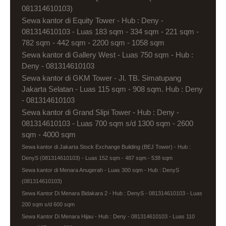
081314610103)
Sewa kantor di Equity Tower - Hub : Deny -
081314610103 - Luas 183 sqm - 334 sqm - 221 sqm -
782 sqm - 442 sqm - 2200 sqm - 1058 sqm
Sewa kantor di Gallery West - Luas 750 sqm - Hub :
Deny - 081314610103
Sewa kantor di GKM Tower - Jl. TB. Simatupang
Jakarta Selatan - Luas 115 sqm - 908 sqm. Hub : Deny
- 081314610103
Sewa kantor di Grand Slipi Tower - Hub : Deny -
081314610103 - Luas 700 sqm s/d 1300 sqm - 2600
sqm - 4000 sqm
Sewa kantor di Jakarta Stock Exchange Building (BEJ Tower) - Hub :
DenyS (081314610103) - Luas 152 sqm - 487 sqm - 538 sqm
Sewa kantor di Menara Anugerah - Luas 300 sqm - Hub : DenyS
(081314610103)
Sewa Kantor Di Menara Bidakara 2 - Hub : DenyS - 081314610103 - Luas
200 sqm s/d 600 sqm
Sewa Kantor Di Menara Hijau - Hub : Deny - 081314610103 - Luas 110