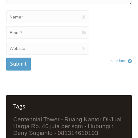
Name *
Email *
Website
clear form
Submit
Tags
Centennial Tower - Ruang Kantor Di-Jual
Harga Rp. 40 juta per sqm - Hubungi :
Deny Sugianto - 081314610103