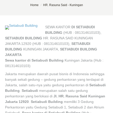
You are here:
Home
HR. Rasuna Said - Kuningan
SEWA KANTOR
DI SETIABUDI
BUILDING
(HUB : 081314610103),
SETIABUDI BUILDING
HR. RASUNA SAID KUNINGAN
JAKARTA 12920 (HUB : 081314610103),
SETIABUDI
BUILDING
KUNINGAN JAKARTA,
SETIABUDI BUILDING
JAKARTA
Sewa kantor di Setiabudi Building
Kuningan Jakarta (Hub :
081314610103)
Jakarta merupakan daerah pusat bisnis di Indonesia sehingga
banyak sekali gedung – gedung perkantoran yang terdapat di
Jakarta, salah satu-nya yaitu gedung perkantoran di
Setiabudi
Building
.
Setiabudi
merupakan salah satu gedung
perkantoran yang berlokasi di
Jl. HR. Rasuna Said Kuningan
Jakarta 12920
.
Setiabudi Building
memiliki 3 Gedung
Perkantoran yaitu Gedung Setiabudi 1, Setiabudi 2 dan Atrium
Setiabudi.
Sewa kantor di Setiabudi Building
(Hub :