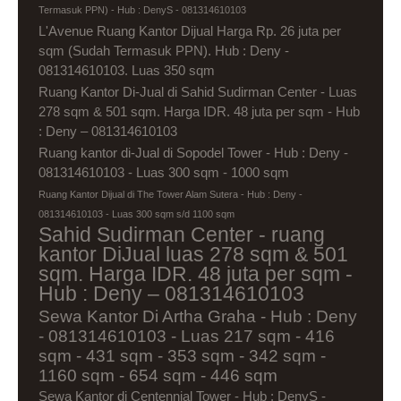
Termasuk PPN) - Hub : DenyS - 081314610103
L'Avenue Ruang Kantor Dijual Harga Rp. 26 juta per
sqm (Sudah Termasuk PPN). Hub : Deny -
081314610103. Luas 350 sqm
Ruang Kantor Di-Jual di Sahid Sudirman Center - Luas
278 sqm & 501 sqm. Harga IDR. 48 juta per sqm - Hub
: Deny – 081314610103
Ruang kantor di-Jual di Sopodel Tower - Hub : Deny -
081314610103 - Luas 300 sqm - 1000 sqm
Ruang Kantor Dijual di The Tower Alam Sutera - Hub : Deny -
081314610103 - Luas 300 sqm s/d 1100 sqm
Sahid Sudirman Center - ruang
kantor DiJual luas 278 sqm & 501
sqm. Harga IDR. 48 juta per sqm -
Hub : Deny – 081314610103
Sewa Kantor Di Artha Graha - Hub : Deny
- 081314610103 - Luas 217 sqm - 416
sqm - 431 sqm - 353 sqm - 342 sqm -
1160 sqm - 654 sqm - 446 sqm
Sewa Kantor di Centennial Tower - Hub : DenyS -