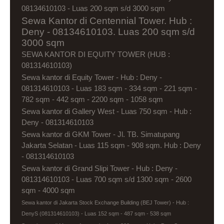
08134610103 - Luas 200 sqm s/d 3000 sqm
Sewa Kantor di Centennial Tower. Hub :
Deny - 08134610103. Luas 200 sqm s/d
3000 sqm
SEWA KANTOR DI EQUITY TOWER (HUB :
081314610103)
Sewa kantor di Equity Tower - Hub : Deny -
081314610103 - Luas 183 sqm - 334 sqm - 221 sqm -
782 sqm - 442 sqm - 2200 sqm - 1058 sqm
Sewa kantor di Gallery West - Luas 750 sqm - Hub :
Deny - 081314610103
Sewa kantor di GKM Tower - Jl. TB. Simatupang
Jakarta Selatan - Luas 115 sqm - 908 sqm. Hub : Deny
- 081314610103
Sewa kantor di Grand Slipi Tower - Hub : Deny -
081314610103 - Luas 700 sqm s/d 1300 sqm - 2600
sqm - 4000 sqm
Sewa kantor di Jakarta Stock Exchange Building (BEJ Tower) - Hub :
DenyS (081314610103) - Luas 152 sqm - 487 sqm - 538 sqm