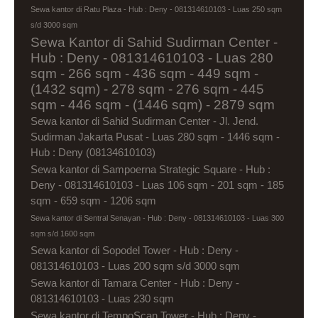
Sewa kantor di Ratu Plaza - Hub : Deny - 081314610103 - Luas 250 sqm
s/d 3000 sqm
Sewa Kantor di Sahid Sudirman Center -
Hub : Deny - 081314610103 - Luas 280
sqm - 266 sqm - 436 sqm - 449 sqm -
(1432 sqm) - 278 sqm - 276 sqm - 445
sqm - 446 sqm - (1446 sqm) - 2879 sqm
Sewa kantor di Sahid Sudirman Center - Jl. Jend.
Sudirman Jakarta Pusat - Luas 280 sqm - 1446 sqm -
Hub : Deny (08134610103)
Sewa kantor di Sampoerna Strategic Square - Hub :
Deny - 081314610103 - Luas 106 sqm - 201 sqm - 185
sqm - 659 sqm - 1206 sqm
Sewa kantor di Sentral Senayan - Hub : Deny - 081314610103 - Luas 300
sqm s/d 1600 sqm
Sewa kantor di Sopodel Tower - Hub : Deny -
081314610103 - Luas 200 sqm s/d 3000 sqm
Sewa kantor di Tamara Center - Hub : Deny -
081314610103 - Luas 230 sqm
Sewa kantor di TempoScan Tower - Hub : Deny -