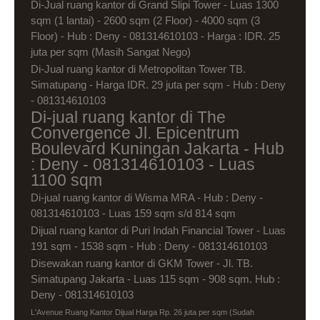
Di-Jual ruang kantor di Grand Slipi Tower - Luas 1300
sqm (1 lantai) - 2600 sqm (2 Floor) - 4000 sqm (3
Floor) - Hub : Deny - 081314610103 - Harga : IDR. 25
juta per sqm (Masih Sangat Nego)
Di-Jual ruang kantor di Metropolitan Tower TB.
Simatupang - Harga IDR. 29 juta per sqm - Hub : Deny
- 081314610103
Di-jual ruang kantor di The
Convergence Jl. Epicentrum
Boulevard Kuningan Jakarta - Hub
: Deny - 081314610103 - Luas
1100 sqm
Di-jual ruang kantor di Wisma MRA - Hub : Deny -
081314610103 - Luas 159 sqm s/d 814 sqm
Dijual ruang kantor di Puri Indah Financial Tower - Luas
191 sqm - 1538 sqm - Hub : Deny - 081314610103
Disewakan ruang kantor di GKM Tower - Jl. TB.
Simatupang Jakarta - Luas 115 sqm - 908 sqm. Hub :
Deny - 081314610103
L'Avenue Ruang Kantor Dijual Harga Rp. 26 juta per sqm (Sudah