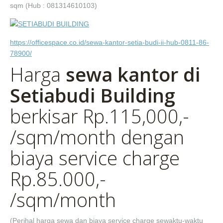
sqm (Hub : 081314610103)
https://officespace.co.id/sewa-kantor-setia-budi-ii-hub-0811-86-
78900/
Harga
sewa kantor di
Setiabudi Building
berkisar Rp.115,000,-
/sqm/month dengan
biaya service charge
Rp.85.000,-
/sqm/month
(Perihal harga sewa dan biaya service charge sewaktu-waktu