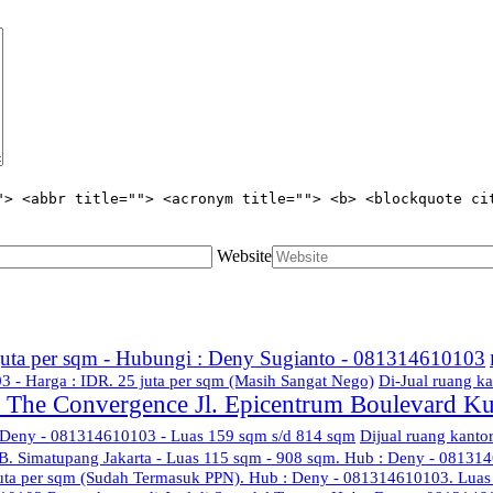
"> <abbr title=""> <acronym title=""> <b> <blockquote ci
Website
 juta per sqm - Hubungi : Deny Sugianto - 081314610103
3 - Harga : IDR. 25 juta per sqm (Masih Sangat Nego)
Di-Jual ruang ka
di The Convergence Jl. Epicentrum Boulevard K
: Deny - 081314610103 - Luas 159 sqm s/d 814 sqm
Dijual ruang kanto
B. Simatupang Jakarta - Luas 115 sqm - 908 sqm. Hub : Deny - 08131
juta per sqm (Sudah Termasuk PPN). Hub : Deny - 081314610103. Lua