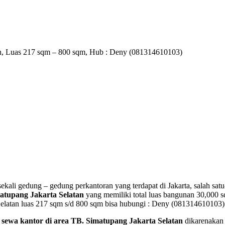
tan, Luas 217 sqm – 800 sqm, Hub : Deny (081314610103)
sekali gedung – gedung perkantoran yang terdapat di Jakarta, salah sa
matupang Jakarta Selatan
yang memiliki total luas bangunan 30,000 sq
 Selatan luas 217 sqm s/d 800 sqm bisa hubungi : Deny (081314610103)
i
sewa kantor di area TB. Simatupang Jakarta Selatan
dikarenakan 