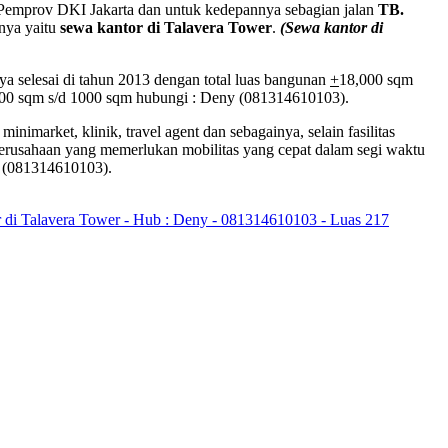
eh Pemprov DKI Jakarta dan untuk kedepannya sebagian jalan
TB.
nya yaitu
sewa kantor di Talavera Tower
.
(Sewa kantor di
 selesai di tahun 2013 dengan total luas bangunan
+
18,000 sqm
s 200 sqm s/d 1000 sqm hubungi : Deny (081314610103).
arket, klinik, travel agent dan sebagainya, selain fasilitas
i perusahaan yang memerlukan mobilitas yang cepat dalam segi waktu
 (081314610103).
 di Talavera Tower - Hub : Deny - 081314610103 - Luas 217