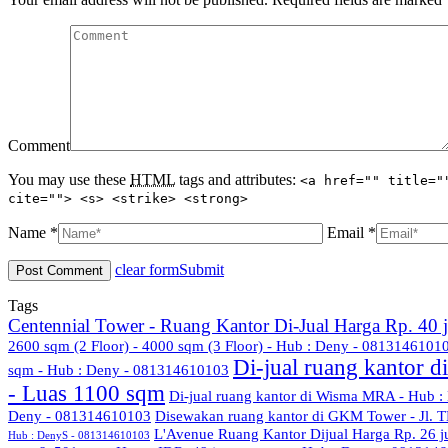
Comment
You may use these
HTML
tags and attributes:
<a href="" title="
cite=""> <s> <strike> <strong>
Name *
Email *
clear form
Submit
Tags
Centennial Tower - Ruang Kantor Di-Jual Harga Rp. 40
2600 sqm (2 Floor) - 4000 sqm (3 Floor) - Hub : Deny - 08131461010
Di-jual ruang kantor 
sqm - Hub : Deny - 081314610103
- Luas 1100 sqm
Di-jual ruang kantor di Wisma MRA - Hub 
Deny - 081314610103
Disewakan ruang kantor di GKM Tower - Jl. T
L'Avenue Ruang Kantor Dijual Harga Rp. 26 
Hub : DenyS - 081314610103