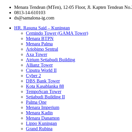
Menara Tendean (MTen), 12-05 Floor, Jl. Kapten Tendean No.
0813-14-610103
ds@samalona-ig.com
HR. Rasuna Said – Kuningan
Cemindo Tower (GAMA Tower)
Menara BTPN
Menara Palma
Ariobimo Sentral
Axa Tower
Atrium Setiabudi Building
Allianz Tower
Ciputra World II
Cyber 2
DBS Bank Tower
Kota Kasablanka 88
TempoScan Tower
Setiabudi Building II
Palma One
Menara Imperium
Menara Kadin
Menara Danamon
Lippo Kuningan
Grand Rubina