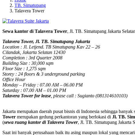
TB. Simatupang
Talavera Tower
Sewa kantor di Talavera Tower
, Jl. TB. Simatupang Jakarta Sela
Talavera Tower, Jl. TB. Simatupang Jakarta
Location : Jl. Letjend. TB Simatupang Kav 22 – 26
Cilandak, Jakarta Selatan 12430
Completion : 3rd Quarter 2008
Building Size : 30,000 sqm
Floor Size : 1,275 sqm
Storey : 24 floors & 3 underground parking
Office Hour
Monday – Friday : 07.00 AM – 06.00 PM
Saturday : 07.00 AM – 01.00 PM
Talavera Tower for lease
, please call : Sugianto (081314610103)
Jakarta merupakan daerah pusat bisnis di Indonesia sehingga banyak 
Tower
merupakan gedung perkantoran yang berlokasi di
Jl. TB. Si
(
sewa ruang kantor di Talavera Tower
, Jl. TB. Simatupang Jakarta
Saat ini banyak perusahaan baik itu asing maupun lokal yang mencar