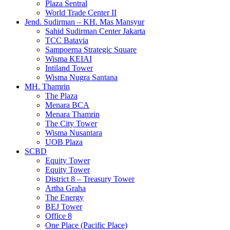
Plaza Sentral
World Trade Center II
Jend. Sudirman – KH. Mas Mansyur
Sahid Sudirman Center Jakarta
TCC Batavia
Sampoerna Strategic Square
Wisma KEIAI
Intiland Tower
Wisma Nugra Santana
MH. Thamrin
The Plaza
Menara BCA
Menara Thamrin
The City Tower
Wisma Nusantara
UOB Plaza
SCBD
Equity Tower
Equity Tower
District 8 – Treasury Tower
Artha Graha
The Energy
BEJ Tower
Office 8
One Place (Pacific Place)