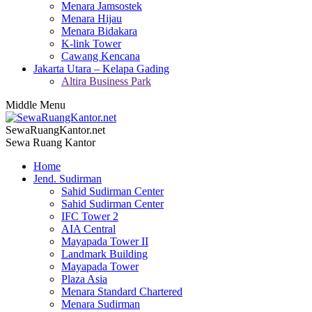
Menara Jamsostek
Menara Hijau
Menara Bidakara
K-link Tower
Cawang Kencana
Jakarta Utara – Kelapa Gading
Altira Business Park
Middle Menu
SewaRuangKantor.net
Sewa Ruang Kantor
Home
Jend. Sudirman
Sahid Sudirman Center
Sahid Sudirman Center
IFC Tower 2
AIA Central
Mayapada Tower II
Landmark Building
Mayapada Tower
Plaza Asia
Menara Standard Chartered
Menara Sudirman