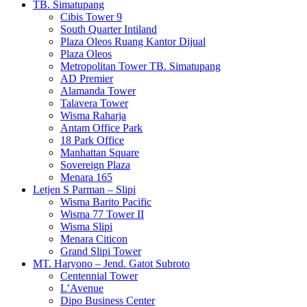
TB. Simatupang
Cibis Tower 9
South Quarter Intiland
Plaza Oleos Ruang Kantor Dijual
Plaza Oleos
Metropolitan Tower TB. Simatupang
AD Premier
Alamanda Tower
Talavera Tower
Wisma Raharja
Antam Office Park
18 Park Office
Manhattan Square
Sovereign Plaza
Menara 165
Letjen S Parman – Slipi
Wisma Barito Pacific
Wisma 77 Tower II
Wisma Slipi
Menara Citicon
Grand Slipi Tower
MT. Haryono – Jend. Gatot Subroto
Centennial Tower
L’Avenue
Dipo Business Center