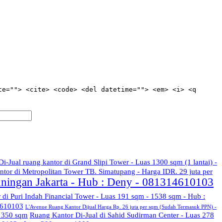
te=""> <cite> <code> <del datetime=""> <em> <i> <q
Di-Jual ruang kantor di Grand Slipi Tower - Luas 1300 sqm (1 lantai) -
ntor di Metropolitan Tower TB. Simatupang - Harga IDR. 29 juta per
uningan Jakarta - Hub : Deny - 081314610103
r di Puri Indah Financial Tower - Luas 191 sqm - 1538 sqm - Hub :
4610103
L'Avenue Ruang Kantor Dijual Harga Rp. 26 juta per sqm (Sudah Termasuk PPN) -
s 350 sqm
Ruang Kantor Di-Jual di Sahid Sudirman Center - Luas 278