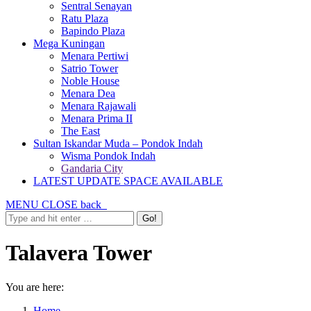
Sentral Senayan
Ratu Plaza
Bapindo Plaza
Mega Kuningan
Menara Pertiwi
Satrio Tower
Noble House
Menara Dea
Menara Rajawali
Menara Prima II
The East
Sultan Iskandar Muda – Pondok Indah
Wisma Pondok Indah
Gandaria City
LATEST UPDATE SPACE AVAILABLE
MENU
CLOSE
back
Talavera Tower
You are here:
Home