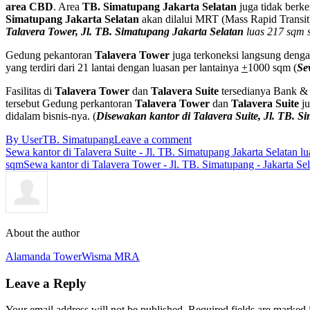
area CBD
. Area
TB. Simatupang Jakarta Selatan
juga tidak berk
Simatupang Jakarta Selatan
akan dilalui MRT (Mass Rapid Transit
Talavera Tower, Jl. TB. Simatupang Jakarta Selatan
luas 217 sqm 
Gedung pekantoran
Talavera Tower
juga terkoneksi langsung deng
yang terdiri dari 21 lantai dengan luasan per lantainya
+
1000 sqm (
Se
Fasilitas di
Talavera Tower
dan
Talavera Suite
tersedianya Bank & A
tersebut Gedung perkantoran
Talavera Tower
dan
Talavera Suite
ju
didalam bisnis-nya. (
Disewakan kantor di Talavera Suite, Jl. TB. S
By User
TB. Simatupang
Leave a comment
Sewa kantor di Talavera Suite - Jl. TB. Simatupang Jakarta Selatan
sqm
Sewa kantor di Talavera Tower - Jl. TB. Simatupang - Jakarta S
About the author
Alamanda Tower
Wisma MRA
Leave a Reply
Your email address will not be published. Required fields are marked