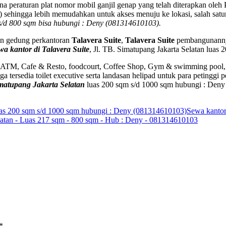
ena peraturan plat nomor mobil ganjil genap yang telah diterapkan ol
) sehingga lebih memudahkan untuk akses menuju ke lokasi, salah satu
s/d 800 sqm bisa hubungi : Deny (081314610103).
an gedung perkantoran
Talavera Suite
,
Talavera Suite
pembangunannya
wa kantor di Talavera Suite
, Jl. TB. Simatupang Jakarta Selatan lua
TM, Cafe & Resto, foodcourt, Coffee Shop, Gym & swimming pool, minim
ga tersedia toilet executive serta landasan helipad untuk para petingg
imatupang Jakarta Selatan
luas 200 sqm s/d 1000 sqm hubungi : Deny
 luas 200 sqm s/d 1000 sqm hubungi : Deny (081314610103)
Sewa kantor
elatan - Luas 217 sqm - 800 sqm - Hub : Deny - 081314610103
*