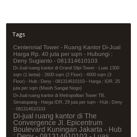
Tags
Centennial Tower - Ruang Kantor Di-Jual
Harga Rp. 40 juta per sqm - Hubungi :
Deny Sugianto - 081314610103
Di-Jual ruang kantor di Grand Slipi Tower - Luas 1300
sqm (1 lantai) - 2600 sqm (2 Floor) - 4000 sqm (3
Floor) - Hub : Deny - 081314610103 - Harga : IDR. 25
juta per sqm (Masih Sangat Nego)
Di-Jual ruang kantor di Metropolitan Tower TB.
Simatupang - Harga IDR. 29 juta per sqm - Hub : Deny
- 081314610103
Di-jual ruang kantor di The
Convergence Jl. Epicentrum
Boulevard Kuningan Jakarta - Hub
: Deny - 081314610103 - Luas