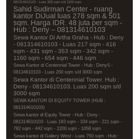
081314610103 - Luas 300 sqm s/d 1100 sqm
Sahid Sudirman Center - ruang
kantor DiJual luas 278 sqm & 501
sqm. Harga IDR. 48 juta per sqm -
Hub : Deny – 081314610103
Sewa Kantor Di Artha Graha - Hub : Deny
- 081314610103 - Luas 217 sqm - 416
sqm - 431 sqm - 353 sqm - 342 sqm -
1160 sqm - 654 sqm - 446 sqm
Sewa Kantor di Centennial Tower - Hub : DenyS -
08134610103 - Luas 200 sqm s/d 3000 sqm
Sewa Kantor di Centennial Tower. Hub :
Deny - 08134610103. Luas 200 sqm s/d
3000 sqm
SEWA KANTOR DI EQUITY TOWER (HUB :
081314610103)
Sewa kantor di Equity Tower - Hub : Deny -
081314610103 - Luas 183 sqm - 334 sqm - 221 sqm -
782 sqm - 442 sqm - 2200 sqm - 1058 sqm
Sewa kantor di Gallery West - Luas 750 sqm - Hub :