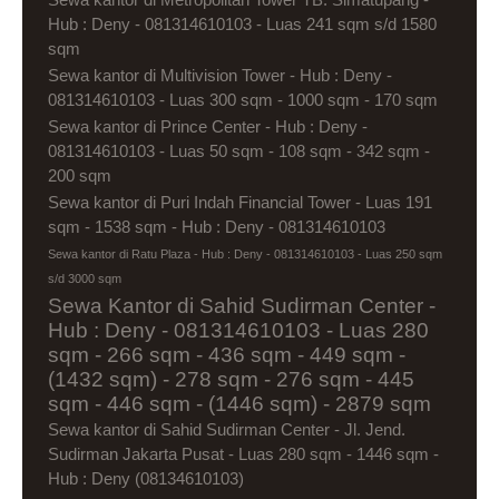
Hub : Deny - 081314610103 - Luas 241 sqm s/d 1580
sqm
Sewa kantor di Multivision Tower - Hub : Deny -
081314610103 - Luas 300 sqm - 1000 sqm - 170 sqm
Sewa kantor di Prince Center - Hub : Deny -
081314610103 - Luas 50 sqm - 108 sqm - 342 sqm -
200 sqm
Sewa kantor di Puri Indah Financial Tower - Luas 191
sqm - 1538 sqm - Hub : Deny - 081314610103
Sewa kantor di Ratu Plaza - Hub : Deny - 081314610103 - Luas 250 sqm
s/d 3000 sqm
Sewa Kantor di Sahid Sudirman Center -
Hub : Deny - 081314610103 - Luas 280
sqm - 266 sqm - 436 sqm - 449 sqm -
(1432 sqm) - 278 sqm - 276 sqm - 445
sqm - 446 sqm - (1446 sqm) - 2879 sqm
Sewa kantor di Sahid Sudirman Center - Jl. Jend.
Sudirman Jakarta Pusat - Luas 280 sqm - 1446 sqm -
Hub : Deny (08134610103)