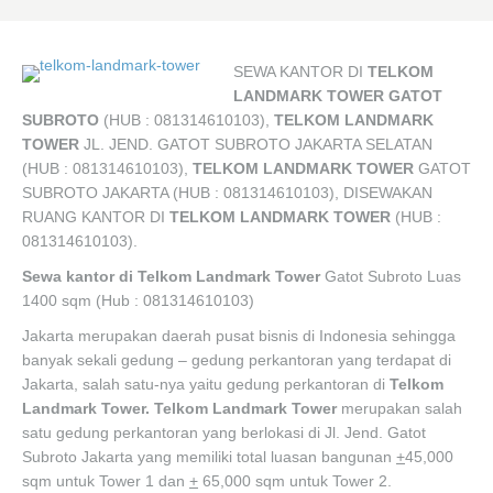
SEWA KANTOR DI
TELKOM
LANDMARK TOWER GATOT
SUBROTO
(HUB : 081314610103),
TELKOM LANDMARK
TOWER
JL. JEND. GATOT SUBROTO JAKARTA SELATAN
(HUB : 081314610103),
TELKOM LANDMARK TOWER
GATOT
SUBROTO JAKARTA (HUB : 081314610103), DISEWAKAN
RUANG KANTOR DI
TELKOM LANDMARK TOWER
(HUB :
081314610103).
Sewa kantor di Telkom Landmark Tower
Gatot Subroto Luas
1400 sqm (Hub : 081314610103)
Jakarta merupakan daerah pusat bisnis di Indonesia sehingga
banyak sekali gedung – gedung perkantoran yang terdapat di
Jakarta, salah satu-nya yaitu gedung perkantoran di
Telkom
Landmark Tower. Telkom Landmark Tower
merupakan salah
satu gedung perkantoran yang berlokasi di Jl. Jend. Gatot
Subroto Jakarta yang memiliki total luasan bangunan
+
45,000
sqm untuk Tower 1 dan
+
65,000 sqm untuk Tower 2.