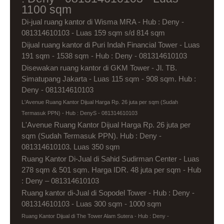
1100 sqm
Di-jual ruang kantor di Wisma MRA - Hub : Deny -
081314610103 - Luas 159 sqm s/d 814 sqm
Dijual ruang kantor di Puri Indah Financial Tower - Luas
191 sqm - 1538 sqm - Hub : Deny - 081314610103
Disewakan ruang kantor di GKM Tower - Jl. TB.
Simatupang Jakarta - Luas 115 sqm - 908 sqm. Hub :
Deny - 081314610103
L'Avenue Ruang Kantor Dijual Harga Rp. 26 juta per sqm (Sudah
Termasuk PPN) - Hub : DenyS - 081314610103
L'Avenue Ruang Kantor Dijual Harga Rp. 26 juta per
sqm (Sudah Termasuk PPN). Hub : Deny -
081314610103. Luas 350 sqm
Ruang Kantor Di-Jual di Sahid Sudirman Center - Luas
278 sqm & 501 sqm. Harga IDR. 48 juta per sqm - Hub
: Deny – 081314610103
Ruang kantor di-Jual di Sopodel Tower - Hub : Deny -
081314610103 - Luas 300 sqm - 1000 sqm
Ruang Kantor Dijual di The Tower Alam Sutera - Hub : Deny -