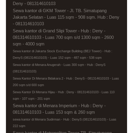
Deny - 081314610103
Sewa kantor di GKM Tower - Jl. TB. Simatupang
Jakarta Selatan - Luas 115 sqm - 908 sqm. Hub : Deny
- 081314610103
Sewa kantor di Grand Slipi Tower - Hub : Deny -
081314610103 - Luas 700 sqm s/d 1300 sqm - 2600
sqm - 4000 sqm
Sewa kantor di Jakarta Stock Exchange Building (BEJ Tower) - Hub :
DenyS (081314610103) - Luas 152 sqm - 487 sqm - 538 sqm
Sewa kantor di Menara Anugerah - Luas 300 sqm - Hub : DenyS
(081314610103)
Sewa Kantor Di Menara Bidakara 2 - Hub : DenyS - 081314610103 - Luas
200 sqm s/d 600 sqm
Sewa Kantor Di Menara Hijau - Hub : Deny - 081314610103 - Luas 110
sqm - 107 sqm - 201 sqm
Sewa kantor di Menara Imperium - Hub : Deny -
081314610103 - Luas 153 sqm & 260 sqm
sewa kantor di Menara Sudirman - Hub : DenyS (081314610103) - Luas
222 sqm
Sewa kantor di Metropolitan Tower TB. Simatupang -