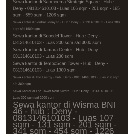
Sewa kantor di Sampoerna Strategic Square - Hub :
Deny - 081314610103 - Luas 106 sqm - 201 sqm - 185
sqm - 659 sqm - 1206 sqm
Sewa kantor di Sentral Senayan - Hub : Deny - 081314610103 - Luas 300
sqm s/d 1600 sqm
Sewa kantor di Sopodel Tower - Hub : Deny -
081314610103 - Luas 200 sqm s/d 3000 sqm
Sewa kantor di Tamara Center - Hub : Deny -
081314610103 - Luas 230 sqm
Sewa kantor di TempoScan Tower - Hub : Deny -
081314610103 - Luas 1300 sqm
Sewa kantor di The Energy - hub : Deny - 081314610103 - Luas 250 sqm
s/d 300 sqm
Sewa Kantor di The Tower Alam Sutera - Hub : Deny - 081314610103 -
Luas 300 sqm s/d 2000 sqm
Sewa kantor di Wisma BNI
46 - hub : Deny -
081314610103 - Luas 107
sqm - 131 sqm - 201 sqm -
341 sqm - 454 sqm - 1226