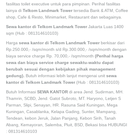
fasilitas toilet executive untuk para pimpinan. Perihal fasilitas
lainya di
Telkom Landmark Tower
tersedia Bank & ATM, Coffee
shop, Cafe & Resto, Minimarket, Restaurant dan sebagainya.
Sewa kantor di Telkom Landmark Tower
Jakarta Luas 1400
sqm (Hub : 081314610103)
Harga
sewa kantor di
Telkom Landmark Tower
berkisar dari
Rp.250.000,- /sqm/month s/d Rp.300.000,- /sqm/month dengan
biaya service charge Rp. 70,000,- /sqm/month
(Perihal harga
sewa dan biaya service charge sewaktu-waktu dapat
berubah sesuai dengan kebijakan pihak management
gedung).
Butuh informasi lebih lanjut mengenai unit
sewa
kantor di Telkom Landmark Tower
(Hub : 081314610103)
Butuh Informasi
SEWA KANTOR
di area Jend. Sudirman, MH.
Thamrin, SCBD, Jend. Gatot Subroto, MT. Haryono, Letjen S
Parman, Slipi, Senayan, HR. Rasuna Said Kuningan, Mega
Kuningan, Casablanka, Kelapa Gading, Sunter, Mampang,
Tendean, kebon Jeruk, Jalan Panjang, Kebon Sirih, Tanah
Abang, Kemayoran, Salemba, Pluit, BSD, Bekasi bisa HUBUNGI
: 081314610103