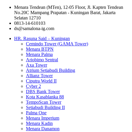
Menara Tendean (MTen), 12-05 Floor, Jl. Kapten Tendean
No.20C Mampang Prapatan - Kuningan Barat, Jakarta
Selatan 12710
0813-14-610103
ds@samalona-ig.com
HR. Rasuna Said – Kuningan
Cemindo Tower (GAMA Tower)
Menara BTPN
Menara Palma
Ariobimo Sentral
Axa Tower
Atrium Setiabudi Building
Allianz Tower
Ciputra World II
Cyber 2
DBS Bank Tower
Kota Kasablanka 88
TempoScan Tower
Setiabudi Building II
Palma One
Menara Imperium
Menara Kadin
Menara Danamon