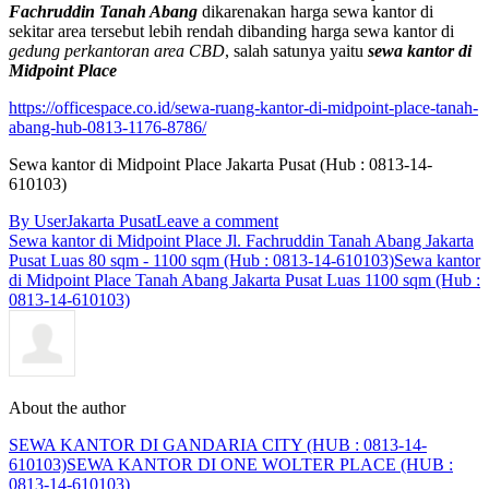
Fachruddin Tanah Abang
dikarenakan harga sewa kantor di
sekitar area tersebut lebih rendah dibanding harga sewa kantor di
gedung perkantoran area CBD
, salah satunya yaitu
sewa kantor di
Midpoint Place
https://officespace.co.id/sewa-ruang-kantor-di-midpoint-place-tanah-
abang-hub-0813-1176-8786/
Sewa kantor di Midpoint Place Jakarta Pusat (Hub : 0813-14-
610103)
By User
Jakarta Pusat
Leave a comment
Sewa kantor di Midpoint Place Jl. Fachruddin Tanah Abang Jakarta
Pusat Luas 80 sqm - 1100 sqm (Hub : 0813-14-610103)
Sewa kantor
di Midpoint Place Tanah Abang Jakarta Pusat Luas 1100 sqm (Hub :
0813-14-610103)
About the author
SEWA KANTOR DI GANDARIA CITY (HUB : 0813-14-
610103)
SEWA KANTOR DI ONE WOLTER PLACE (HUB :
0813-14-610103)