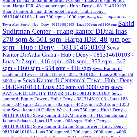
Kantor Di-Jual di Sahid Sudirman Center - Luas 278 sqm & 501
sqm. Harga IDR. 48 juta per sqm - Hub : Deny – 081314610103
Ruang kantor di-Jual di Sopodel Tower - Hub : Deny -
081314610103 - Luas 300 sqm - 1000 sqm
Ruang Kantor Dijual di The
Sahid
Tower Alam Sutera - Hub : Deny - 081314610103 - Luas 300 sqm s/d 1100 sqm
Sudirman Center - ruang kantor DiJual luas
278 sqm & 501 sqm. Harga IDR. 48 juta per
sqm - Hub : Deny – 081314610103
Sewa
Kantor Di Artha Graha - Hub : Deny - 081314610103 -
Luas 217 sqm - 416 sqm - 431 sqm - 353 sqm - 342
sqm - 1160 sqm - 654 sqm - 446 sqm
Sewa Kantor di
Centennial Tower - Hub : DenyS - 08134610103 - Luas 200 sqm s/d
Sewa Kantor di Centennial Tower. Hub : Deny
3000 sqm
- 08134610103. Luas 200 sqm s/d 3000 sqm
SEWA
KANTOR DI EQUITY TOWER (HUB : 081314610103)
Sewa
kantor di Equity Tower - Hub : Deny - 081314610103 - Luas 183
sqm - 334 sqm - 221 sqm - 782 sqm - 442 sqm - 2200 sqm - 1058
sqm
Sewa kantor di Gallery West - Luas 750 sqm - Hub : Deny -
081314610103
Sewa kantor di GKM Tower - Jl. TB. Simatupang
Jakarta Selatan - Luas 115 sqm - 908 sqm. Hub : Deny -
081314610103
Sewa kantor di Grand Slipi Tower - Hub : Deny -
081314610103 - Luas 700 sqm s/d 1300 sqm - 2600 sqm - 4000