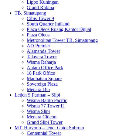
Lippo Kuningan
Grand Rubina
TB. Simatupang
Cibis Tower 9
South Quarter Intiland
Plaza Oleos Ruang Kantor Dijual
Plaza Oleos
Metropolitan Tower TB. Simatupang
AD Premier
Alamanda Tower
Talavera Tower
Wisma Raharja
Antam Office Park
18 Park Office
Manhattan Square
Sovereign Plaza
Menara 165
Letjen S Parman – Slipi
Wisma Barito Pacific
Wisma 77 Tower II
Wisma Slipi
Menara Citicon
Grand Slipi Tower
MT. Haryono – Jend. Gatot Subroto
Centennial Tower