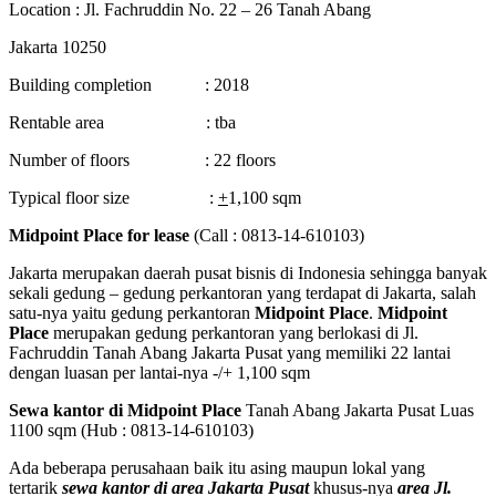
Location : Jl. Fachruddin No. 22 – 26 Tanah Abang
Jakarta 10250
Building completion : 2018
Rentable area : tba
Number of floors : 22 floors
Typical floor size :
+
1,100 sqm
Midpoint Place for lease
(Call : 0813-14-610103)
Jakarta merupakan daerah pusat bisnis di Indonesia sehingga banyak
sekali gedung – gedung perkantoran yang terdapat di Jakarta, salah
satu-nya yaitu gedung perkantoran
Midpoint Place
.
Midpoint
Place
merupakan gedung perkantoran yang berlokasi di Jl.
Fachruddin Tanah Abang Jakarta Pusat yang memiliki 22 lantai
dengan luasan per lantai-nya -/+ 1,100 sqm
Sewa kantor di Midpoint Place
Tanah Abang Jakarta Pusat
Luas
1100 sqm
(Hub : 0813-14-610103)
Ada beberapa perusahaan baik itu asing maupun lokal yang
tertarik
sewa kantor di area Jakarta Pusat
khusus-nya
area Jl.