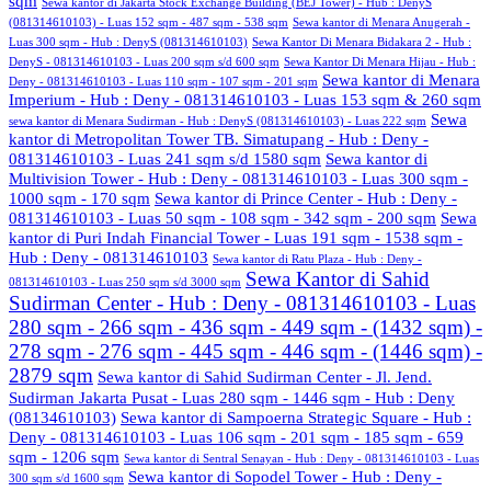
sqm
Sewa kantor di Jakarta Stock Exchange Building (BEJ Tower) - Hub : DenyS
(081314610103) - Luas 152 sqm - 487 sqm - 538 sqm
Sewa kantor di Menara Anugerah -
Luas 300 sqm - Hub : DenyS (081314610103)
Sewa Kantor Di Menara Bidakara 2 - Hub :
DenyS - 081314610103 - Luas 200 sqm s/d 600 sqm
Sewa Kantor Di Menara Hijau - Hub :
Sewa kantor di Menara
Deny - 081314610103 - Luas 110 sqm - 107 sqm - 201 sqm
Imperium - Hub : Deny - 081314610103 - Luas 153 sqm & 260 sqm
Sewa
sewa kantor di Menara Sudirman - Hub : DenyS (081314610103) - Luas 222 sqm
kantor di Metropolitan Tower TB. Simatupang - Hub : Deny -
081314610103 - Luas 241 sqm s/d 1580 sqm
Sewa kantor di
Multivision Tower - Hub : Deny - 081314610103 - Luas 300 sqm -
1000 sqm - 170 sqm
Sewa kantor di Prince Center - Hub : Deny -
081314610103 - Luas 50 sqm - 108 sqm - 342 sqm - 200 sqm
Sewa
kantor di Puri Indah Financial Tower - Luas 191 sqm - 1538 sqm -
Hub : Deny - 081314610103
Sewa kantor di Ratu Plaza - Hub : Deny -
Sewa Kantor di Sahid
081314610103 - Luas 250 sqm s/d 3000 sqm
Sudirman Center - Hub : Deny - 081314610103 - Luas
280 sqm - 266 sqm - 436 sqm - 449 sqm - (1432 sqm) -
278 sqm - 276 sqm - 445 sqm - 446 sqm - (1446 sqm) -
2879 sqm
Sewa kantor di Sahid Sudirman Center - Jl. Jend.
Sudirman Jakarta Pusat - Luas 280 sqm - 1446 sqm - Hub : Deny
(08134610103)
Sewa kantor di Sampoerna Strategic Square - Hub :
Deny - 081314610103 - Luas 106 sqm - 201 sqm - 185 sqm - 659
sqm - 1206 sqm
Sewa kantor di Sentral Senayan - Hub : Deny - 081314610103 - Luas
Sewa kantor di Sopodel Tower - Hub : Deny -
300 sqm s/d 1600 sqm