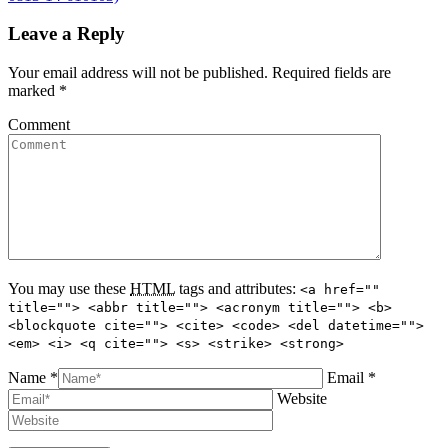
Leave a Reply
Your email address will not be published. Required fields are
marked
*
Comment
You may use these
HTML
tags and attributes:
<a href=""
title=""> <abbr title=""> <acronym title=""> <b>
<blockquote cite=""> <cite> <code> <del datetime="">
<em> <i> <q cite=""> <s> <strike> <strong>
Name *
Email *
Website