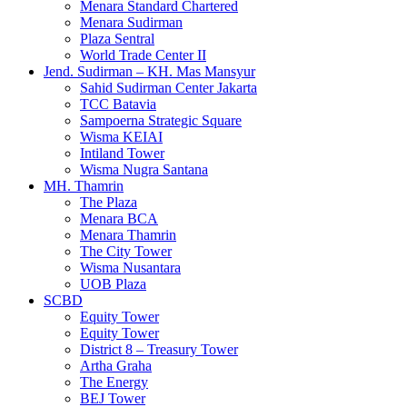
Menara Standard Chartered
Menara Sudirman
Plaza Sentral
World Trade Center II
Jend. Sudirman – KH. Mas Mansyur
Sahid Sudirman Center Jakarta
TCC Batavia
Sampoerna Strategic Square
Wisma KEIAI
Intiland Tower
Wisma Nugra Santana
MH. Thamrin
The Plaza
Menara BCA
Menara Thamrin
The City Tower
Wisma Nusantara
UOB Plaza
SCBD
Equity Tower
Equity Tower
District 8 – Treasury Tower
Artha Graha
The Energy
BEJ Tower