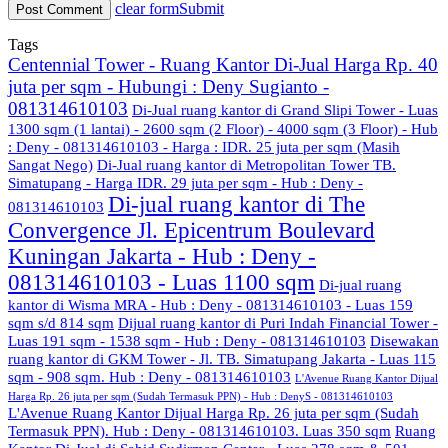
clear form
Submit
Tags
Centennial Tower - Ruang Kantor Di-Jual Harga Rp. 40
juta per sqm - Hubungi : Deny Sugianto -
081314610103
Di-Jual ruang kantor di Grand Slipi Tower - Luas
1300 sqm (1 lantai) - 2600 sqm (2 Floor) - 4000 sqm (3 Floor) - Hub
: Deny - 081314610103 - Harga : IDR. 25 juta per sqm (Masih
Sangat Nego)
Di-Jual ruang kantor di Metropolitan Tower TB.
Simatupang - Harga IDR. 29 juta per sqm - Hub : Deny -
Di-jual ruang kantor di The
081314610103
Convergence Jl. Epicentrum Boulevard
Kuningan Jakarta - Hub : Deny -
081314610103 - Luas 1100 sqm
Di-jual ruang
kantor di Wisma MRA - Hub : Deny - 081314610103 - Luas 159
sqm s/d 814 sqm
Dijual ruang kantor di Puri Indah Financial Tower -
Luas 191 sqm - 1538 sqm - Hub : Deny - 081314610103
Disewakan
ruang kantor di GKM Tower - Jl. TB. Simatupang Jakarta - Luas 115
sqm - 908 sqm. Hub : Deny - 081314610103
L'Avenue Ruang Kantor Dijual
Harga Rp. 26 juta per sqm (Sudah Termasuk PPN) - Hub : DenyS - 081314610103
L'Avenue Ruang Kantor Dijual Harga Rp. 26 juta per sqm (Sudah
Termasuk PPN). Hub : Deny - 081314610103. Luas 350 sqm
Ruang